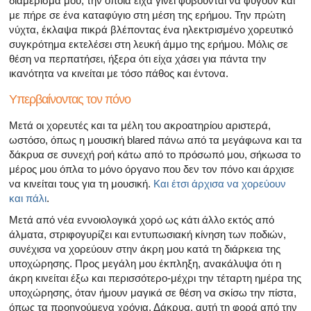
διαμέρισμά μου, την οποία είχα γίνει φοβούνται να φύγουν και
με πήρε σε ένα καταφύγιο στη μέση της ερήμου. Την πρώτη
νύχτα, έκλαψα πικρά βλέποντας ένα ηλεκτρισμένο χορευτικό
συγκρότημα εκτελέσει στη λευκή άμμο της ερήμου. Μόλις σε
θέση να περπατήσει, ήξερα ότι είχα χάσει για πάντα την
ικανότητα να κινείται με τόσο πάθος και έντονα.
Υπερβαίνοντας τον πόνο
Μετά οι χορευτές και τα μέλη του ακροατηρίου αριστερά,
ωστόσο, όπως η μουσική blared πάνω από τα μεγάφωνα και τα
δάκρυα σε συνεχή ροή κάτω από το πρόσωπό μου, σήκωσα το
μέρος μου όπλα το μόνο όργανο που δεν τον πόνο και άρχισε
να κινείται τους για τη μουσική.
Και έτσι άρχισα να χορεύουν
και πάλι
.
Μετά από νέα εννοιολογικά χορό ως κάτι άλλο εκτός από
άλματα, στριφογυρίζει και εντυπωσιακή κίνηση των ποδιών,
συνέχισα να χορεύουν στην άκρη μου κατά τη διάρκεια της
υποχώρησης. Προς μεγάλη μου έκπληξη, ανακάλυψα ότι η
άκρη κινείται έξω και περισσότερο-μέχρι την τέταρτη ημέρα της
υποχώρησης, όταν ήμουν μαγικά σε θέση να σκίσω την πίστα,
όπως τα προηγούμενα χρόνια. Δάκρυα, αυτή τη φορά από την