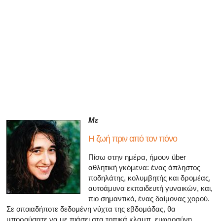
Όλα τα άρθρα για το αρσενικό αναπαραγωγικό σύστημα
Όλα τα άρθρα σχετικά με την κατάθλιψη και τη στυτική δ
Όλα τα άρθρα για τη στυτική δυσλειτουργία
Όλα τα άρθρα για τις σχέσεις και στυτική δυσλειτουργία
Όλα τα άρθρα για τα σεξουαλικώς μεταδιδόμενα νοσήμα
Όλα τα άρθρα σχετικά με τη διαχείριση της σκλήρυνσης
Με
Η ζωή πριν από τον πόνο
Πίσω στην ημέρα, ήμουν über
αθλητική γκόμενα: ένας άπληστος
ποδηλάτης, κολυμβητής και δρομέας,
αυτοάμυνα εκπαιδευτή γυναικών, και,
πιο σημαντικό, ένας δαίμονας χορού.
Σε οποιαδήποτε δεδομένη νύχτα της εβδομάδας, θα
μπορούσατε να με πιάσει στα τοπικά κλαμπ, ευφροσύνη