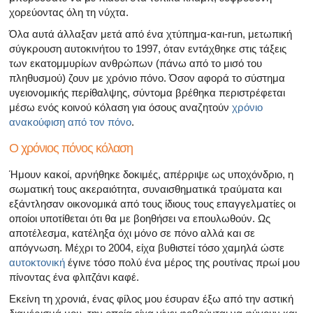
χορεύοντας όλη τη νύχτα.
Όλα αυτά άλλαξαν μετά από ένα χτύπημα-και-run, μετωπική
σύγκρουση αυτοκινήτου το 1997, όταν εντάχθηκε στις τάξεις
των εκατομμυρίων ανθρώπων (πάνω από το μισό του
πληθυσμού) ζουν με χρόνιο πόνο. Όσον αφορά το σύστημα
υγειονομικής περίθαλψης, σύντομα βρέθηκα περιστρέφεται
μέσω ενός κοινού κόλαση για όσους αναζητούν
χρόνιο
ανακούφιση από τον πόνο
.
Ο χρόνιος πόνος κόλαση
Ήμουν κακοί, αρνήθηκε δοκιμές, απέρριψε ως υποχόνδριο, η
σωματική τους ακεραιότητα, συναισθηματικά τραύματα και
εξάντλησαν οικονομικά από τους ίδιους τους επαγγελματίες οι
οποίοι υποτίθεται ότι θα με βοηθήσει να επουλωθούν. Ως
αποτέλεσμα, κατέληξα όχι μόνο σε πόνο αλλά και σε
απόγνωση. Μέχρι το 2004, είχα βυθιστεί τόσο χαμηλά ώστε
αυτοκτονική
έγινε τόσο πολύ ένα μέρος της ρουτίνας πρωί μου
πίνοντας ένα φλιτζάνι καφέ.
Εκείνη τη χρονιά, ένας φίλος μου έσυραν έξω από την αστική