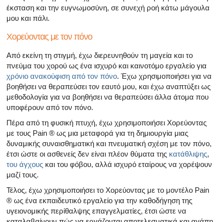
έκσταση και την ευγνωμοσύνη, σε συνεχή ροή κάτω μάγουλα
μου και πάλι.
Χορεύοντας με τον πόνο
Από εκείνη τη στιγμή, έχω διερευνηθούν τη μαγεία και το
πνεύμα του χορού ως ένα ισχυρό και καινοτόμο εργαλείο για
χρόνιο ανακούφιση από τον πόνο
. Έχω χρησιμοποιήσει για να
βοηθήσει να θεραπεύσει τον εαυτό μου, και έχω αναπτύξει ως
μεθοδολογία για να βοηθήσει να θεραπεύσει άλλα άτομα που
υποφέρουν από τον πόνο.
Πέρα από τη φυσική πτυχή, έχω χρησιμοποιήσει Χορεύοντας
με τους Pain ® ως μια μεταφορά για τη δημιουργία μιας
δυναμικής συναισθηματική και πνευματική σχέση με τον πόνο,
έτσι ώστε οι ασθενείς δεν είναι πλέον θύματα της
κατάθλιψης
,
του άγχους
και του φόβου, αλλά ισχυρό εταίρους να χορέψουν
μαζί τους.
Τέλος, έχω χρησιμοποιήσει το Χορεύοντας με το μοντέλο Pain
® ως ένα εκπαιδευτικό εργαλείο για την καθοδήγηση της
υγειονομικής περίθαλψης επαγγελματίες, έτσι ώστε να
καταλαβαίνουν πώς να εργάζονται αποτελεσματικά και αγάπη