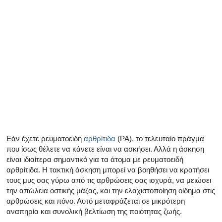
Όλα τα άρθρα για το αρσενικό αναπαραγωγικό σύστημα
Όλα τα άρθρα σχετικά με την κατάθλιψη και τη στυτική δ
Όλα τα άρθρα για τη στυτική δυσλειτουργία
Όλα τα άρθρα για τις σχέσεις και στυτική δυσλειτουργία
Όλα τα άρθρα για τα σεξουαλικώς μεταδιδόμενα νοσήμα
Όλα τα άρθρα σχετικά με τη διαχείριση της σκλήρυνσης
Εάν έχετε ρευματοειδή
αρθρίτιδα
(ΡΑ), το τελευταίο πράγμα
που ίσως θέλετε να κάνετε είναι να ασκήσει. Αλλά η άσκηση
είναι ιδιαίτερα σημαντικό για τα άτομα με ρευματοειδή
αρθρίτιδα. Η τακτική άσκηση μπορεί να βοηθήσει να κρατήσει
τους μυς σας γύρω από τις αρθρώσεις σας ισχυρά, να μειώσει
την απώλεια οστικής μάζας, και την ελαχιστοποίηση οίδημα στις
αρθρώσεις και πόνο. Αυτό μεταφράζεται σε μικρότερη
αναπηρία και συνολική βελτίωση της ποιότητας ζωής.