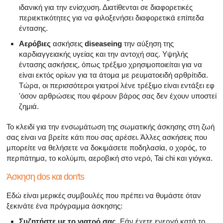
ιδανική για την ενίσχυση. Διατίθενται σε διαφορετικές
περιεκτικότητες για να φιλοξενήσει διαφορετικά επίπεδα
έντασης.
Αερόβιες
ασκήσεις
diseaseing
την αύξηση της
καρδιαγγειακής υγείας και την αντοχή σας. Υψηλής
έντασης ασκήσεις, όπως τρέξιμο χρησιμοποιείται για να
είναι εκτός ορίων για τα άτομα με ρευματοειδή αρθρίτιδα.
Τώρα, οι περισσότεροι γιατροί λένε τρέξιμο είναι εντάξει εφ
'όσον αρθρώσεις που φέρουν βάρος σας δεν έχουν υποστεί
ζημιά.
Το κλειδί για την ενσωμάτωση της σωματικής άσκησης στη ζωή
σας είναι να βρείτε κάτι που σας αρέσει. Άλλες ασκήσεις που
μπορείτε να θελήσετε να δοκιμάσετε ποδηλασία, ο χορός, το
περπάτημα, το κολύμπι, αεροβική στο νερό, Tai chi και γιόγκα.
Άσκηση dos και don'ts
Εδώ είναι μερικές συμβουλές που πρέπει να θυμάστε όταν
ξεκινάτε ένα πρόγραμμα άσκησης:
Συζητήστε με το γιατρό σας.
Εάν έχετε ενεργή κατά το