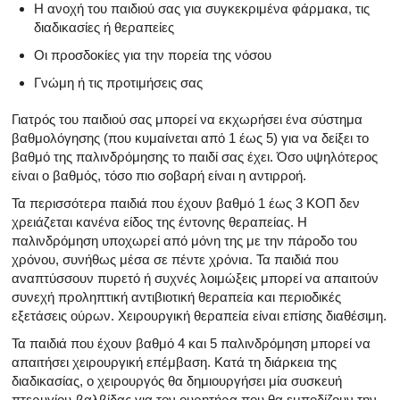
Η ανοχή του παιδιού σας για συγκεκριμένα φάρμακα, τις
διαδικασίες ή θεραπείες
Οι προσδοκίες για την πορεία της νόσου
Γνώμη ή τις προτιμήσεις σας
Γιατρός του παιδιού σας μπορεί να εκχωρήσει ένα σύστημα
βαθμολόγησης (που κυμαίνεται από 1 έως 5) για να δείξει το
βαθμό της παλινδρόμησης το παιδί σας έχει. Όσο υψηλότερος
είναι ο βαθμός, τόσο πιο σοβαρή είναι η αντιρροή.
Τα περισσότερα παιδιά που έχουν βαθμό 1 έως 3 ΚΟΠ δεν
χρειάζεται κανένα είδος της έντονης θεραπείας. Η
παλινδρόμηση υποχωρεί από μόνη της με την πάροδο του
χρόνου, συνήθως μέσα σε πέντε χρόνια. Τα παιδιά που
αναπτύσσουν πυρετό ή συχνές λοιμώξεις μπορεί να απαιτούν
συνεχή προληπτική αντιβιοτική θεραπεία και περιοδικές
εξετάσεις ούρων. Χειρουργική θεραπεία είναι επίσης διαθέσιμη.
Τα παιδιά που έχουν βαθμό 4 και 5 παλινδρόμηση μπορεί να
απαιτήσει χειρουργική επέμβαση. Κατά τη διάρκεια της
διαδικασίας, ο χειρουργός θα δημιουργήσει μία συσκευή
πτερυγίου-βαλβίδας για τον ουρητήρα που θα εμποδίζουν την