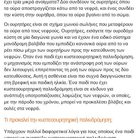
έχει τρία μικρά ανοίγματα? Δύο συνδέουν τις ουρητήρες όπου
τα ούρα αποστραγγίζεται κάτω από τα νεφρά, και ένας συνδέει
την κύστη στην ουρήθρα, όπου τα ούρα βγαίνει από το σώμα.
Οι ουρητήρες είναι σε σχήμα χωνιού σωλήνες που μεταφέρουν
τα ούρα από τους νεφρούς. Ουρητήρες, εισάγετε την ουροδόχο
κύστη σε μία διαγώνια γωνία και να έχουν ένα ειδικό σύστημα
μονόδρομη βαλβίδα που εμποδίζει κανονικά ούρα από το να
ρέει πίσω μέχρι των ουρητήρων προς την κατεύθυνση των
νεφρών. Όταν ένα παιδί έχει κυστεοουρητηρική παλινδρόμηση,
ο μηχανισμός που εμποδίζει την ανάστροφη ροή των ούρων
δεν λειτουργεί, επιτρέποντας τη ροή των ούρων προς τις δύο
κατευθύνσεις. Αυτή η ασθένεια είναι πιο συχνά διαγιγνώσκεται
στη βρεφική και παιδική ηλικία. Ένα παιδί που έχει
κυστεοουρητηρική παλινδρόμηση είναι σε κίνδυνο για
ανάπτυξη υποτροπιάζουσες λοιμώξεις των νεφρών, οι οποίες,
με την πάροδο του χρόνου, μπορεί να προκαλέσει βλάβες και
ουλές στα νεφρά.
Τι προκαλεί την κυστεοουρητηρική παλινδρόμηση;
Υπάρχουν πολλοί διαφορετικοί λόγοι για τους οποίους ένα παιδί
μπορεί να αναπτύξει κυστεοουρητηρική παλινδρόμηση.