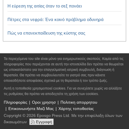
Η εύρεση της αιτίας όταν το σεξ πονάει
Πέτρες στα νεφρά: Ένα κοινό πρόβλημα οδυνηρά
Πώς να επανεκπαίδευση της κύστης σας
Τα περιεχόμενα του site είναι μόνο για ενημερωτικούς σκοπούς. Καμία από τις
πληροφορίες που περιέχονται σε αυτή την ιστοσελίδα δεν πρέπει να θεωρείται
ως υποκατάστατο για την επαγγελματική ιατρική συμβουλή, διάγνωση ή
θεραπεία. Θα πρέπει να συμβουλευτείτε το γιατρό σας πριν κάνετε
οποιεσδήποτε αποφάσεις σχετικά με τη θεραπεία ή τον τρόπο ζωής.
Αυτή η τοποθεσία χρησιμοποιεί cookies. Για να συνεχίσετε χωρίς να αλλάξετε
τις ρυθμίσεις θα πρέπει να αποδεχτείτε τη χρήση των cookies.
Πληροφορίες
Οροι χρησησ
Πολιτικη απορρητου
Επικοινωνήστε Μαζί Μας
Χάρτης τοποθεσίας
Copyright © 2026 Eposgo Press Ltd. Με την επιφύλαξη όλων των
δικαιωμάτων
Εγγραφή