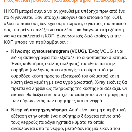
Η ΚΟΠ μπορεί συχνά να ανιχνευθεί με υπέρηχο πριν από ένα
παιδί γεννιέται. Εάν υπάρχει οικογενειακό ιστορικό της ΚΟΠ,
αλλά το παιδί σας δεν έχει συμπτώματα, ο γιατρός του παιδιού
σας μπορεί να επιλέξει να εκτελέσει μια διαγνωστική εξέταση
για να αποκλειστεί η ΚΟΠ. Διαγνωστικές διαδικασίες για την
ΚΟΠ μπορεί να περιλαμβάνουν:
Κένωσης cystourethrogram (VCUG).
Ένας VCUG είναι
ειδική ακτινογραφία που εξετάζει το ουροποιητικό σύστημα.
Ένας καθετήρας (κοίλος σωλήνας) τοποθετείται στην
ουρήθρα (σωλήνας που στραγγίζει τα ούρα από την
ουροδόχο κύστη προς το εξωτερικό του σώματος) και η
κύστη είναι γεμάτη με ένα υγρό χρωστική. X-ray εικόνες θα
πρέπει να ληφθεί ως πλήρωσης της κύστης και αδειάζει. Οι
εικόνες θα δείξει εάν υπάρχει οποιαδήποτε αντίστροφη ροή
των ούρων εντός των ουρητήρες και τα νεφρά.
Νεφρική υπερηχογράφημα.
Αυτή είναι μια μη επεμβατική
εξέταση στην οποία ένα αισθητήριο διέρχεται πάνω από
τους νεφρούς παράγει ηχητικά κύματα τα οποία
ανακλώνται από το νεφρό, μεταδίδοντας μια εικόνα του