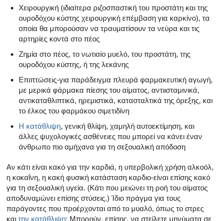
Χειρουργική (ιδιαίτερα ριζοσπαστική του προστάτη και της
ουροδόχου κύστης χειρουργική επέμβαση για καρκίνο), τα
οποία θα μπορούσαν να τραυματίσουν τα νεύρα και τις
αρτηρίες κοντά στο πέος
Ζημία στο πέος, το νωτιαίο μυελό, του προστάτη, της
ουροδόχου κύστης, ή της λεκάνης
Επιπτώσεις-για παράδειγμα πλευρά φαρμακευτική αγωγή,
με μερικά φάρμακα πίεσης του αίματος, αντιισταμινικά,
αντικαταθλιπτικά, ηρεμιστικά, κατασταλτικά της όρεξης, και
το έλκος του φαρμάκου σιμετιδίνη
Η κατάθλιψη
, γενική θλίψη, χαμηλή αυτοεκτίμηση, και
άλλες ψυχολογικές ασθένειες που μπορεί να κάνει έναν
άνθρωπο πιο αμήχανα για τη σεξουαλική απόδοση
Αν κάτι είναι κακό για την καρδιά, η υπερβολική χρήση αλκοόλ,
η κοκαΐνη, η κακή φυσική κατάσταση καρδιο-είναι επίσης κακό
για τη σεξουαλική υγεία. (Κάτι που μειώνει τη ροή του αίματος
αποδυναμώνει επίσης στύσεις.) Ίδιο πράγμα για τους
παράγοντες που προέρχονται από το μυαλό, όπως το στρες
και
την κατάθλιψη
: Μπορούν, επίσης, να στείλετε μηνύματα σε