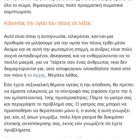
όλο το σώμα, δημιουργώντας πολύ πραγματική σωματικά
συμπτώματα.
Κάνοντας την υγεία του πέους σε λέξεις
Αυτό είναι όπου η αυτογνωσία, ειλικρίνεια, και-ναι-μια
προθυμία να μιλήσουμε για την υγεία του πέους έρθει μέσα
Ακόμα και σε αυτή την φωτισμένη στιγμή, οι άνδρες είναι πολύ
συχνά εκπαιδευμένοι, diseaseed, και να ενθαρρύνονται να το
πινέλο μακριά, για να "πάρετε σαν ένας άνθρωπος »και δεν
διαμαρτύρονται για, ούτε αποφεύγουν οποιοδήποτε ποσό από
τον πόνο ή
το άγχος
. Μεγάλο λάθος.
Εάν έχετε σεξουαλική θέματα υγείας ή την απόδοση, θα πρέπει
να είμαστε ειλικρινείς με το σύντροφό σας (εφόσον έχετε την ή
τον εμπιστεύονται). Ίσης προτεραιότητας: Πάρτε το γιατρό σας
και περιγράψτε το πρόβλημά σας. Ο γιατρός σας μπορεί να
προσπαθήσει να θεραπεύσει μόνο ό, τι αυτός ή αυτή γνωρίζει
για, και, εξ όσων γνωρίζω, πολύ λίγοι γιατροί θα δοκιμάσει
στυτικής ανταπόκρισης σας, εκτός εάν γνωρίζετε ότι έχετε
προβλήματα.