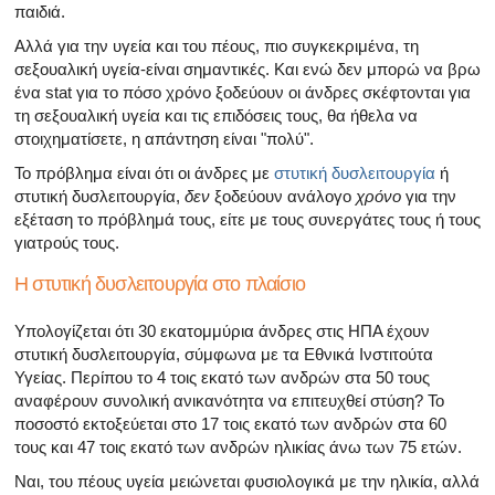
Όλα τα άρθρα για το αρσενικό αναπαραγωγικό σύστημα
παιδιά.
Αλλά για την υγεία και του πέους, πιο συγκεκριμένα, τη
Όλα τα άρθρα σχετικά με την κατάθλιψη και τη στυτική δ
σεξουαλική υγεία-είναι σημαντικές. Και ενώ δεν μπορώ να βρω
ένα stat για το πόσο χρόνο ξοδεύουν οι άνδρες σκέφτονται για
Όλα τα άρθρα για τη στυτική δυσλειτουργία
τη σεξουαλική υγεία και τις επιδόσεις τους, θα ήθελα να
στοιχηματίσετε, η απάντηση είναι "πολύ".
Όλα τα άρθρα για τις σχέσεις και στυτική δυσλειτουργία
Το πρόβλημα είναι ότι οι άνδρες με
στυτική δυσλειτουργία
ή
στυτική δυσλειτουργία,
δεν
ξοδεύουν ανάλογο
χρόνο
για την
Όλα τα άρθρα για τα σεξουαλικώς μεταδιδόμενα νοσήμα
εξέταση το πρόβλημά τους, είτε με τους συνεργάτες τους ή τους
γιατρούς τους.
Όλα τα άρθρα σχετικά με τη διαχείριση της σκλήρυνσης
Η στυτική δυσλειτουργία στο πλαίσιο
Υπολογίζεται ότι 30 εκατομμύρια άνδρες στις ΗΠΑ έχουν
στυτική δυσλειτουργία, σύμφωνα με τα Εθνικά Ινστιτούτα
Υγείας. Περίπου το 4 τοις εκατό των ανδρών στα 50 τους
αναφέρουν συνολική ανικανότητα να επιτευχθεί στύση? Το
ποσοστό εκτοξεύεται στο 17 τοις εκατό των ανδρών στα 60
τους και 47 τοις εκατό των ανδρών ηλικίας άνω των 75 ετών.
Ναι, του πέους υγεία μειώνεται φυσιολογικά με την ηλικία, αλλά