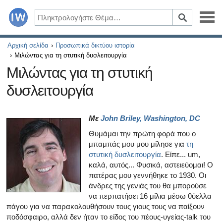
Ασθένειες
Αρχική σελίδα
Προσωπικά δικτύου ιστορία
Μιλώντας για τη στυτική δυσλειτουργία
Συμπτώματα
Μιλώντας για τη στυτική
δυσλειτουργία
Φάρμακα και συμπληρώματα
Υγιεινός τρόπος ζωής
Με
John Briley, Washington, DC
Θυμάμαι την πρώτη φορά που ο
Όλα τα άρθρα σχετικά με το διαβήτη και τη στυτική δυσλ
μπαμπάς μου μου μίλησε για
τη
στυτική δυσλειτουργία
. Είπε... um,
Όλα τα άρθρα για τη σεξουαλική υγεία
καλά, αυτός... Φυσικά, αστειεύομαι! Ο
πατέρας μου γεννήθηκε το 1930. Οι
Όλα τα άρθρα σχετικά με το διαβήτη και το ενδοκρινικό
άνδρες της γενιάς του θα μπορούσε
να περπατήσει 16 μίλια μέσω θύελλα
Όλα τα άρθρα σχετικά με το πώς η καρδιά σας επηρεάζει
πάγου για να παρακολουθήσουν τους γιους τους να παίξουν
ποδόσφαιρο, αλλά δεν ήταν το είδος του πέους-υγείας-talk του