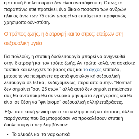
η στυτική δυσλειτουργία δεν είναι αναπόφευκτη. Όπως το
παραπάνω stat προτείνει, ένα δίκαιο ποσοστό των ανδρών
ηλικίας άνω των 75 ετών
μπορεί να
επιτύχει-και προφανώς
χρησιμοποιούν-στύση.
Ο τρόπος ζωής, η διατροφή και το στρες: εταίρων στη
σεξουαλική υγεία
Για πολλούς, η στυτική δυσλειτουργία μπορεί να ανιχνευθεί
στην διατροφή και τον τρόπο ζωής. Αν τρώτε καλά, να ασκείστε
τακτικά και ελέγχετε το βάρος σας και
το άγχος
επίπεδα,
μπορείτε να περιμένετε αρκετά φυσιολογική σεξουαλική
λειτουργία σε 60 και, ενδεχομένως, πέρα από αυτήν. "Normal"
δεν σημαίνει "σαν 25 ετών," αλλά αυτό δεν σημαίνει maleness
σας θα ανταποκριθεί σε νευρικά μηνύματα εγρήγορσης και θα
είναι σε θέση να "φινίρισμα" σεξουαλική αλληλεπιδράσεις.
Έξω από κακή γενική υγεία και καλή φυσική κατάσταση, άλλοι
παράγοντες που θα μπορούσαν να προκαλέσουν στυτική
δυσλειτουργία περιλαμβάνουν:
Το αλκοόλ και τα ναρκωτικά