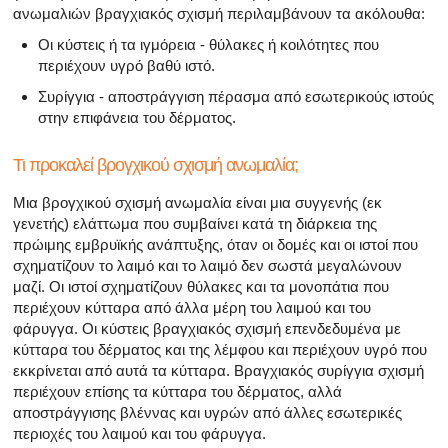
ανωμαλιών βραγχιακός σχισμή περιλαμβάνουν τα ακόλουθα:
Οι κύστεις ή τα ιγμόρεια - θύλακες ή κοιλότητες που
περιέχουν υγρό βαθύ ιστό.
Συρίγγια - αποστράγγιση πέρασμα από εσωτερικούς ιστούς
στην επιφάνεια του δέρματος.
Τι προκαλεί βρογχικού σχισμή ανωμαλία;
Μια βρογχικού σχισμή ανωμαλία είναι μια συγγενής (εκ
γενετής) ελάττωμα που συμβαίνει κατά τη διάρκεια της
πρώιμης εμβρυϊκής ανάπτυξης, όταν οι δομές και οι ιστοί που
σχηματίζουν το λαιμό και το λαιμό δεν σωστά μεγαλώνουν
μαζί. Οι ιστοί σχηματίζουν θύλακες και τα μονοπάτια που
περιέχουν κύτταρα από άλλα μέρη του λαιμού και του
φάρυγγα. Οι κύστεις βραγχιακός σχισμή επενδεδυμένα με
κύτταρα του δέρματος και της λέμφου και περιέχουν υγρό που
εκκρίνεται από αυτά τα κύτταρα. Βραγχιακός συρίγγια σχισμή
περιέχουν επίσης τα κύτταρα του δέρματος, αλλά
αποστράγγισης βλέννας και υγρών από άλλες εσωτερικές
περιοχές του λαιμού και του φάρυγγα.