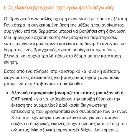
Πώς είναι ένα βρογχικού σχισμή ανωμαλία διάγνωση;
Οι βρογχικού ανωμαλίες σχισμή διαγνωστεί με φυσική εξέταση.
Γενικότερα, η συγκεκριμένη θέση της μάζας ή του ανοίγματος
συριγγίου επί του δέρματος μπορεί να βοηθήσει στη διάγνωση.
Μια βρογχικού σχισμή κύστη δεν μπορεί να παρατηρήσει,
εκτός αν γίνεται μολυσμένο και είναι επώδυνη. Το άνοιγμα του
δέρματος ενός βραγχιακός σχισμή συρίγγιο αποχετεύσεις
βλέννα, και συχνά τραβά πίσω στο δέρμα με την κατάποση
κίνηση.
Εκτός από ένα πλήρες ιατρικό ιστορικό και φυσική εξέταση,
διαγνωστικές διαδικασίες για βραγχιακός σχισμή ανωμαλία
μπορεί να περιλαμβάνουν τα ακόλουθα:
Αξονική τομογραφία (ονομάζεται επίσης μια αξονική ή
CAT scan) -
για να καθορίσουν την ακριβή θέση και την
έκταση της ανωμαλίας? Διαδικασία διαγνωστικής
απεικόνισης που χρησιμοποιεί ένα συνδυασμό των ακτίνων
Χ και την τεχνολογία των υπολογιστών για να παράγει
οριζόντια ή αξονική, εικόνες (συχνά ονομάζονται φέτες) του
σώματος. Μια αξονική τομογραφία δείχνει λεπτομερείς