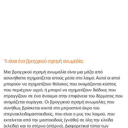
Όλα τα άρθρα για το αρσενικό αναπαραγωγικό σύστημα
Όλα τα άρθρα σχετικά με την κατάθλιψη και τη στυτική δ
Όλα τα άρθρα για τη στυτική δυσλειτουργία
Όλα τα άρθρα για τις σχέσεις και στυτική δυσλειτουργία
Όλα τα άρθρα για τα σεξουαλικώς μεταδιδόμενα νοσήμα
Τι είναι ένα βρογχικού σχισμή ανωμαλία;
Όλα τα άρθρα σχετικά με τη διαχείριση της σκλήρυνσης
Μια βρογχικού σχισμή ανωμαλία είναι μια μάζα από
ασυνήθιστα σχηματίζεται ιστούς μέσα στο λαιμό. Αυτοί οι ιστοί
μπορούν να σχηματίζουν θύλακες που ονομάζονται κύστεις
που περιέχουν υγρό, ή μπορεί να σχηματίζουν διόδους που
στραγγίζουν σε ένα άνοιγμα στην επιφάνεια του δέρματος που
ονομάζεται συρίγγια. Οι βρογχικού σχισμή ανωμαλίες που
συνήθως βρίσκεται κοντά στο μπροστινό άκρο του
στερνοκλειδομαστοειδούς, που είναι ο μυς του λαιμού, που
εκτείνεται από την μαστοειδούς (γνάθο) σε όλη την κλείδα
(κλείδα) και το στέρνο (στέρνο). Διαφορετικοί τύποι των