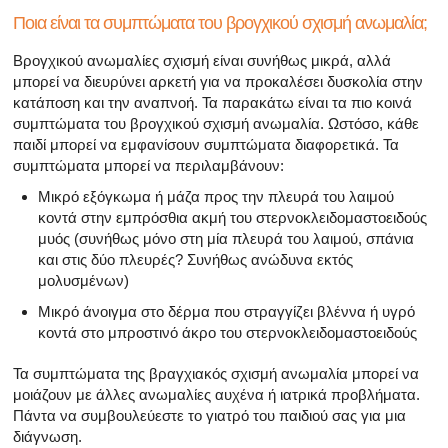
Ποια είναι τα συμπτώματα του βρογχικού σχισμή ανωμαλία;
Βρογχικού ανωμαλίες σχισμή είναι συνήθως μικρά, αλλά
μπορεί να διευρύνει αρκετή για να προκαλέσει δυσκολία στην
κατάποση και την αναπνοή. Τα παρακάτω είναι τα πιο κοινά
συμπτώματα του βρογχικού σχισμή ανωμαλία. Ωστόσο, κάθε
παιδί μπορεί να εμφανίσουν συμπτώματα διαφορετικά. Τα
συμπτώματα μπορεί να περιλαμβάνουν:
Μικρό εξόγκωμα ή μάζα προς την πλευρά του λαιμού
κοντά στην εμπρόσθια ακμή του στερνοκλειδομαστοειδούς
μυός (συνήθως μόνο στη μία πλευρά του λαιμού, σπάνια
και στις δύο πλευρές? Συνήθως ανώδυνα εκτός
μολυσμένων)
Μικρό άνοιγμα στο δέρμα που στραγγίζει βλέννα ή υγρό
κοντά στο μπροστινό άκρο του στερνοκλειδομαστοειδούς
Τα συμπτώματα της βραγχιακός σχισμή ανωμαλία μπορεί να
μοιάζουν με άλλες ανωμαλίες αυχένα ή ιατρικά προβλήματα.
Πάντα να συμβουλεύεστε το γιατρό του παιδιού σας για μια
διάγνωση.