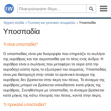
Ασθένειες
Αρχική σελίδα
Γενετική και γενετικές ανωμαλίες
Υποσπαδία
Υποσπαδία
Συμπτώματα
Τι είναι υποσπαδία?
Φάρμακα και συμπληρώματα
Ο υποσπαδίας είναι μία δυσμορφία που επηρεάζει το σωλήνα
Υγιεινός τρόπος ζωής
της ουρήθρας και την ακροποσθία για το πέος ενός άνδρα. Η
ουρήθρα είναι ο σωλήνας που μεταφέρει τα ούρα από την
Όλα τα άρθρα σχετικά με το διαβήτη και τη στυτική δυσλ
ουροδόχο κύστη προς το εξωτερικό του σώματος. Υποσπαδίας
είναι μια διαταραχή στην οποία το αρσενικό άνοιγμα της
Όλα τα άρθρα για τη σεξουαλική υγεία
ουρήθρας δεν βρίσκεται στην άκρη του πέους. Το άνοιγμα της
ουρήθρας μπορεί να βρίσκεται οπουδήποτε κατά μήκος της
ουρήθρας. Συνηθέστερα με υποσπαδία, το άνοιγμα βρίσκεται
Όλα τα άρθρα σχετικά με το διαβήτη και το ενδοκρινικό
κατά μήκος της κάτω πλευράς του πέους, κοντά στην άκρη.
Όλα τα άρθρα σχετικά με το πώς η καρδιά σας επηρεάζει
Τι προκαλεί υποσπαδία?