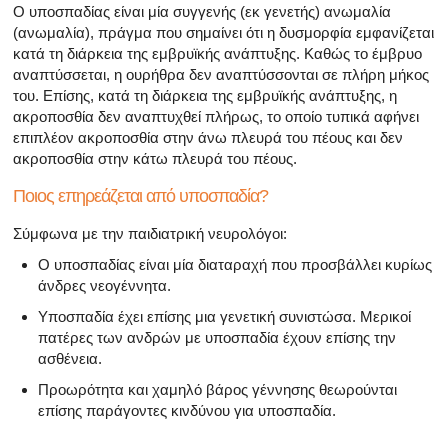
Όλα τα άρθρα για το αρσενικό αναπαραγωγικό σύστημα
Ο υποσπαδίας είναι μία συγγενής (εκ γενετής) ανωμαλία
(ανωμαλία), πράγμα που σημαίνει ότι η δυσμορφία εμφανίζεται
Όλα τα άρθρα σχετικά με την κατάθλιψη και τη στυτική δ
κατά τη διάρκεια της εμβρυϊκής ανάπτυξης. Καθώς το έμβρυο
αναπτύσσεται, η ουρήθρα δεν αναπτύσσονται σε πλήρη μήκος
του. Επίσης, κατά τη διάρκεια της εμβρυϊκής ανάπτυξης, η
Όλα τα άρθρα για τη στυτική δυσλειτουργία
ακροποσθία δεν αναπτυχθεί πλήρως, το οποίο τυπικά αφήνει
επιπλέον ακροποσθία στην άνω πλευρά του πέους και δεν
Όλα τα άρθρα για τις σχέσεις και στυτική δυσλειτουργία
ακροποσθία στην κάτω πλευρά του πέους.
Όλα τα άρθρα για τα σεξουαλικώς μεταδιδόμενα νοσήμα
Ποιος επηρεάζεται από υποσπαδία?
Όλα τα άρθρα σχετικά με τη διαχείριση της σκλήρυνσης
Σύμφωνα με την παιδιατρική νευρολόγοι:
Ο υποσπαδίας είναι μία διαταραχή που προσβάλλει κυρίως
άνδρες νεογέννητα.
Υποσπαδία έχει επίσης μια γενετική συνιστώσα. Μερικοί
πατέρες των ανδρών με υποσπαδία έχουν επίσης την
ασθένεια.
Προωρότητα και χαμηλό βάρος γέννησης θεωρούνται
επίσης παράγοντες κινδύνου για υποσπαδία.