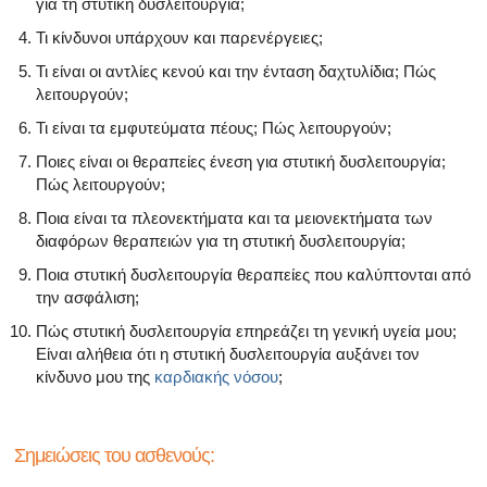
για τη στυτική δυσλειτουργία;
Όλα τα άρθρα για το αρσενικό αναπαραγωγικό σύστημα
Τι κίνδυνοι υπάρχουν και παρενέργειες;
Όλα τα άρθρα σχετικά με την κατάθλιψη και τη στυτική δ
Τι είναι οι αντλίες κενού και την ένταση δαχτυλίδια; Πώς
λειτουργούν;
Όλα τα άρθρα για τη στυτική δυσλειτουργία
Τι είναι τα εμφυτεύματα πέους; Πώς λειτουργούν;
Όλα τα άρθρα για τις σχέσεις και στυτική δυσλειτουργία
Ποιες είναι οι θεραπείες ένεση για στυτική δυσλειτουργία;
Πώς λειτουργούν;
Όλα τα άρθρα για τα σεξουαλικώς μεταδιδόμενα νοσήμα
Ποια είναι τα πλεονεκτήματα και τα μειονεκτήματα των
διαφόρων θεραπειών για τη στυτική δυσλειτουργία;
Όλα τα άρθρα σχετικά με τη διαχείριση της σκλήρυνσης
Ποια στυτική δυσλειτουργία θεραπείες που καλύπτονται από
την ασφάλιση;
Πώς στυτική δυσλειτουργία επηρεάζει τη γενική υγεία μου;
Είναι αλήθεια ότι η στυτική δυσλειτουργία αυξάνει τον
κίνδυνο μου της
καρδιακής νόσου
;
Σημειώσεις του ασθενούς: