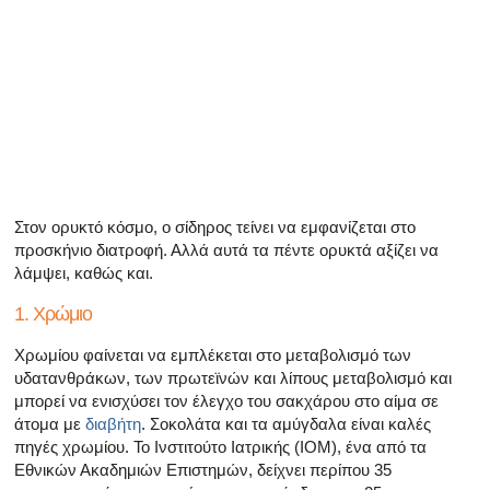
Όλα τα άρθρα για το αρσενικό αναπαραγωγικό σύστημα
Όλα τα άρθρα σχετικά με την κατάθλιψη και τη στυτική δ
Όλα τα άρθρα για τη στυτική δυσλειτουργία
Όλα τα άρθρα για τις σχέσεις και στυτική δυσλειτουργία
Όλα τα άρθρα για τα σεξουαλικώς μεταδιδόμενα νοσήμα
Στον ορυκτό κόσμο, ο σίδηρος τείνει να εμφανίζεται στο
προσκήνιο διατροφή. Αλλά αυτά τα πέντε ορυκτά αξίζει να
Όλα τα άρθρα σχετικά με τη διαχείριση της σκλήρυνσης
λάμψει, καθώς και.
1. Χρώμιο
Χρωμίου φαίνεται να εμπλέκεται στο μεταβολισμό των
υδατανθράκων, των πρωτεϊνών και λίπους μεταβολισμό και
μπορεί να ενισχύσει τον έλεγχο του σακχάρου στο αίμα σε
άτομα με
διαβήτη
. Σοκολάτα και τα αμύγδαλα είναι καλές
πηγές χρωμίου. Το Ινστιτούτο Ιατρικής (ΙΟΜ), ένα από τα
Εθνικών Ακαδημιών Επιστημών, δείχνει περίπου 35