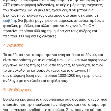
ATP (τριφωσφορική αδενοσίνη, το κύριο μόριο της ενέργειας
του σώματος). Και οι μελέτες έχουν δείξει ότι μπορεί να
βελτιώσει τον έλεγχο του σακχάρου στο αίμα σε άτομα με
διαβήτη
. Θα βρείτε μαγνησίου σε μαρούλι, σπανάκι, πράσινα
φασόλια, μπιζέλια, και άλλα πράσινα λαχανικά. Το ΙΟΜ
προτείνει περίπου 400 mg την ημέρα για τους άνδρες και
περίπου 300 mg για τις γυναίκες.
4. Ασβέστιο
Το ασβέστιο είναι απαραίτητο για υγιή οστά και τα δόντια, και
είναι απαραίτητη για τη συστολή των μυών και των αιμοφόρων
αγγείων. Καλές πηγές είναι από το γάλα, το γιαούρτι, το τυρί,
το μπρόκολο, το κατσαρό λάχανο, και το σπανάκι. Η
συνιστώμενη δόση είναι περίπου 1000-1200 mg ημερησίως,
ανάλογα με την ηλικία και το φύλο σας.
5. Ψευδάργυρος
Βοηθά να κρατήσει το ανοσοποιητικό σας σύστημα ισχυρό, που
απαιτείται για την επούλωση των πληγών, και είναι απαραίτητη
για τις χημικές αντιδράσεις στο σώμα. Στην πραγματικότητα,