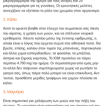
μικρογραμμάρια την ημέρα για τους άνδρες και 25
μικρογραμμάρια για τις γυναίκες. Οι ερευνητικές μελέτες
συνεχίζουν να εξετάσει το ρόλο του χρωμίου στον οργανισμό.
2. Κάλιο
Αυτό το ορυκτό βοηθά στον έλεγχο του σωματικού σας πίεση
του αίματος, η χρήση των μυών, και να στέλνουν νευρικά
ερεθίσματα. Χάνετε καλίου μέσω της έντονης εφίδρωσης, η
οποία είναι ο λόγος που έρχεται συχνά στα αθλητικά ποτά. Θα
βρείτε, επίσης, καλίου στον τομέα της μπανάνας, πορτοκαλιού
και άλλα χυμοί εσπεριδοειδών, τα φασόλια, τα μπιζέλια,
όσπρια και ξηρούς καρπούς. Το ΙΟΜ προτείνει να πάρει
περίπου 4.700 mg την ημέρα. Οι περισσότεροι από εμάς μην
το-αλλά δεν παίρνουν συμπληρώματα χωρίς να ρωτήσει το
γιατρό σας, όπως πάρα πολύ μπορεί να είναι επικίνδυνη. Αντ
'αυτού, προσθέστε μερίδες τροφίμων και χυμών πλούσια σε
κάλιο.
3. Μαγνήσιο
Είναι σημαντικό για χαλάρωση των μυών και την πήξη του
αίματος. Το μαγνήσιο είναι απαραίτητο για την παραγωγή του