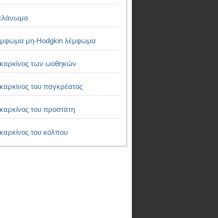
ελάνωμα
μφωμα μη-Hodgkin λέμφωμα
καρκίνος των ωοθηκών
καρκίνος του παγκρέατος
καρκίνος του προστάτη
καρκίνος του κόλπου