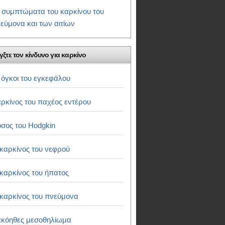
 συμπτώματα του καρκίνου του
εύμονα και των αιτίων
γξτε τον κίνδυνο για καρκίνο
 όγκοι του εγκεφάλου
ρκίνος του παχέος εντέρου
σος του Hodgkin
καρκίνος του νεφρού
καρκίνος του ήπατος
καρκίνος του πνεύμονα
κόηθες μεσοθηλίωμα