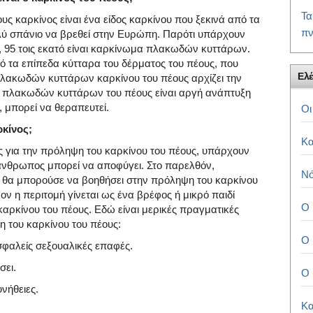
Τα
υς καρκίνος είναι ένα είδος καρκίνου που ξεκινά από τα
πν
ολύ σπάνιο να βρεθεί στην Ευρώπη. Παρότι υπάρχουν
ς, 95 τοις εκατό είναι καρκίνωμα πλακωδών κυττάρων.
πό τα επίπεδα κύτταρα του δέρματος του πέους, που
Ελέ
λακωδών κυττάρων καρκίνου του πέους αρχίζει την
κ πλακωδών κυττάρων του πέους είναι αργή ανάπτυξη
, μπορεί να θεραπευτεί.
Οι
ρκίνος;
Κα
ς για την πρόληψη του καρκίνου του πέους, υπάρχουν
άνθρωπος μπορεί να αποφύγει. Στο παρελθόν,
Νό
ς θα μπορούσε να βοηθήσει στην πρόληψη του καρκίνου
νον η περιτομή γίνεται ως ένα βρέφος ή μικρό παιδί
Ο 
 καρκίνου του πέους. Εδώ είναι μερικές πραγματικές
η του καρκίνου του πέους:
Ο 
φαλείς σεξουαλικές επαφές.
σει.
Ο 
νήθειες.
Κα