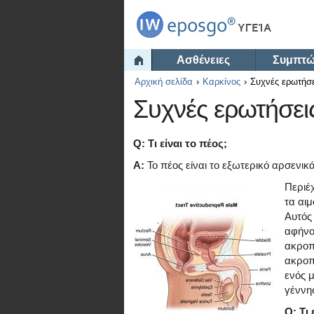
Ασθένειες
Συμπτ
Αρχική σελίδα
Καρκίνος
Συχνές ερωτήσε
Συχνές ερωτήσεις
Q: Τι είναι το πέος;
Α:
Το πέος είναι το εξωτερικό αρσενικ
Περιέ
τα αι
Αυτός
αφήνο
ακροπ
ακροπ
ενός 
γέννη
Q: Τι