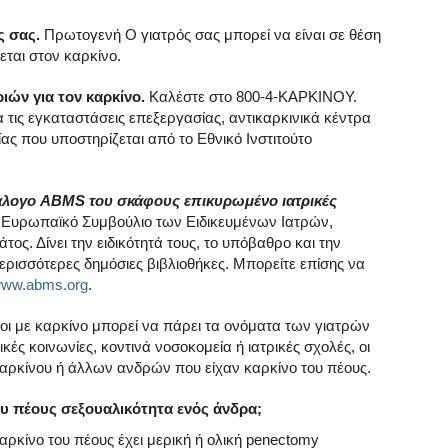
ς σας.
Πρωτογενή Ο γιατρός σας μπορεί να είναι σε θέση
εται στον καρκίνο.
ών για τον καρκίνο.
Καλέστε στο 800-4-ΚΑΡΚΙΝΟΥ.
α τις εγκαταστάσεις επεξεργασίας, αντικαρκινικά κέντρα
ς που υποστηρίζεται από το Εθνικό Ινστιτούτο
άλογο ABMS του σκάφους επικυρωμένο ιατρικές
ο Ευρωπαϊκό Συμβούλιο των Ειδικευμένων Ιατρών,
τος. Δίνει την ειδικότητά τους, το υπόβαθρο και την
περισσότερες δημόσιες βιβλιοθήκες. Μπορείτε επίσης να
ww.abms.org
.
ι με καρκίνο μπορεί να πάρει τα ονόματα των γιατρών
ικές κοινωνίες, κοντινά νοσοκομεία ή ιατρικές σχολές, οι
αρκίνου ή άλλων ανδρών που είχαν καρκίνο του πέους.
ου πέους σεξουαλικότητα ενός άνδρα;
ρκίνο του πέους έχει μερική ή ολική penectomy