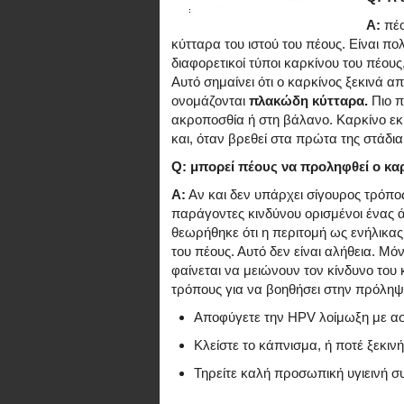
Α:
πέο
κύτταρα του ιστού του πέους. Είναι π
διαφορετικοί τύποι καρκίνου του πέου
Αυτό σημαίνει ότι ο καρκίνος ξεκινά α
ονομάζονται
πλακώδη κύτταρα.
Πιο π
ακροποσθία ή στη βάλανο. Καρκίνο ε
και, όταν βρεθεί στα πρώτα της στάδια
Q: μπορεί πέους να προληφθεί ο κα
Α:
Αν και δεν υπάρχει σίγουρος τρόπο
παράγοντες κινδύνου ορισμένοι ένας 
θεωρήθηκε ότι η περιτομή ως ενήλικα
του πέους. Αυτό δεν είναι αλήθεια. Μό
φαίνεται να μειώνουν τον κίνδυνο του
τρόπους για να βοηθήσει στην πρόληψ
Αποφύγετε την HPV λοίμωξη με ασ
Κλείστε το κάπνισμα, ή ποτέ ξεκινή
Τηρείτε καλή προσωπική υγιεινή συ