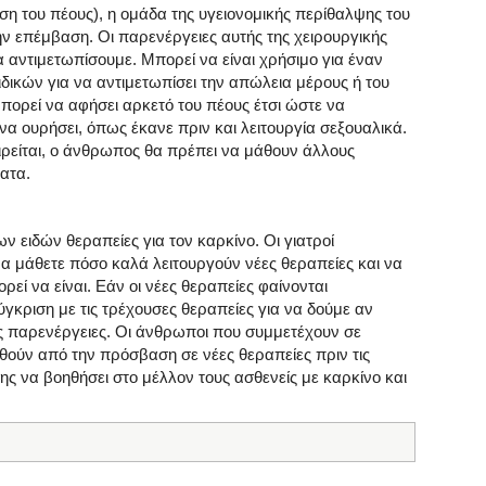
ση του πέους), η ομάδα της υγειονομικής περίθαλψης του
την επέμβαση. Οι παρενέργειες αυτής της χειρουργικής
 αντιμετωπίσουμε. Μπορεί να είναι χρήσιμο για έναν
δικών για να αντιμετωπίσει την απώλεια μέρους ή του
μπορεί να αφήσει αρκετό του πέους έτσι ώστε να
α ουρήσει, όπως έκανε πριν και λειτουργία σεξουαλικά.
ιρείται, ο άνθρωπος θα πρέπει να μάθουν άλλους
ατα.
ων ειδών θεραπείες για τον καρκίνο. Οι γιατροί
να μάθετε πόσο καλά λειτουργούν νέες θεραπείες και να
ρεί να είναι. Εάν οι νέες θεραπείες φαίνονται
ύγκριση με τις τρέχουσες θεραπείες για να δούμε αν
ς παρενέργειες. Οι άνθρωποι που συμμετέχουν σε
θούν από την πρόσβαση σε νέες θεραπείες πριν τις
ης να βοηθήσει στο μέλλον τους ασθενείς με καρκίνο και