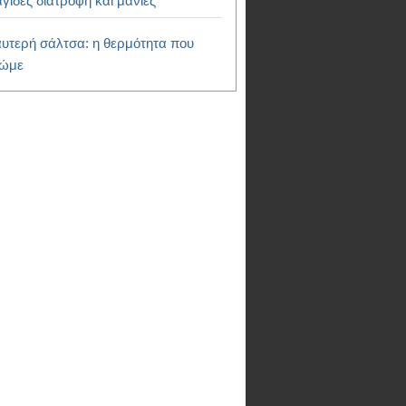
γίδες διατροφή και μανίες
υτερή σάλτσα: η θερμότητα που
ρώμε