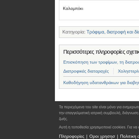
Καλαμπόκι
Κατηγορία:
Τρόφιμα, διατροφή και δί
Περισσότερες πληροφορίες σχετικά
Επισκόπηση των τροφίμων, τη διατροφή
Διατροφικές διαταραχές
Χοληστερί
Καθοδήγηση υδατανθράκων για διαβητ
Τα περιεχόμενα του site είναι μόνο για ενημερω
την επαγγελματική ιατρική συμβουλή, διάγνωση 
ζωής.
Αυτή η τοποθεσία χρησιμοποιεί cookies. Για να 
Πληροφορίες
Οροι χρησησ
Πολιτικη