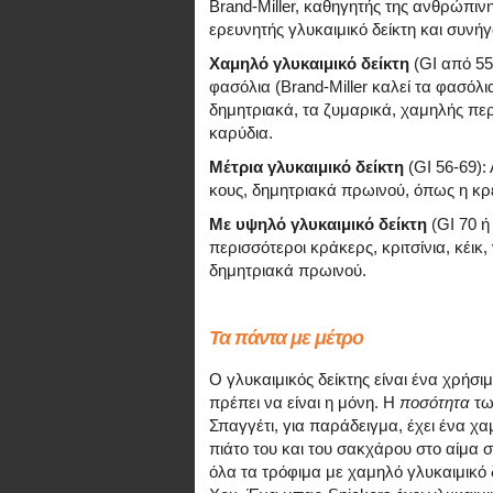
Brand-Miller, καθηγητής της ανθρώπινη
ερευνητής γλυκαιμικό δείκτη και συνήγ
Χαμηλό γλυκαιμικό δείκτη
(GI από 55
φασόλια (Brand-Miller καλεί τα φασόλ
δημητριακά, τα ζυμαρικά, χαμηλής περ
καρύδια.
Μέτρια γλυκαιμικό δείκτη
(GI 56-69):
κους, δημητριακά πρωινού, όπως η κρέμ
Με υψηλό γλυκαιμικό δείκτη
(GI 70 ή
περισσότεροι κράκερς, κριτσίνια, κέι
δημητριακά πρωινού.
Τα πάντα με μέτρο
Ο γλυκαιμικός δείκτης είναι ένα χρήσι
πρέπει να είναι η μόνη. Η
ποσότητα
τω
Σπαγγέτι, για παράδειγμα, έχει ένα χα
πιάτο του και του σακχάρου στο αίμα σ
όλα τα τρόφιμα με χαμηλό γλυκαιμικό δε