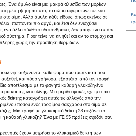
Πα
κες. Ένα άμυλο είναι μια μακρά αλυσίδα των μορίων
 στη μέση ψητή πατάτα, το σώμα αφομοιώνει σε ένα
Κα
 στο αίμα. Άλλα άμυλα κάθε είδους, όπως εκείνες σε
τ
λια, πέπτονται πιο αργά, και έτσι δεν ενισχύσει
er, ένα άλλο σύνθετο υδατάνθρακα, δεν μπορεί να σπάσει
 σύστημα. Fiber τείνει να κινηθεί και αν το στομάχι και
ς πλήρης χωρίς την προσθήκη θερμίδων.
η
νσουλίνης αυξάνονται κάθε φορά που τρώτε κάτι που
αυξηθεί, και πόσο γρήγορα, εξαρτάται από την τροφή.
 ίδιο αποτέλεσμα με το φαγητό καθαρή γλυκόζη-ένα
μα και της ινσουλίνης. Μια μερίδα φακές έχει μια πιο
κός δείκτης καταγράφει αυτές τις αλλαγές από την
ριμένου ποσού ενός τροφίμου σακχάρου στο αίμα σε
όζης. Μια τροφή με γλυκαιμικό δείκτη 28 αυξάνει το
ι η καθαρή γλυκόζη? Ένα με ΓΕ 95 πράξεις σχεδόν σαν
ι ερευνητές έχουν μετρήσει το γλυκαιμικό δείκτη των