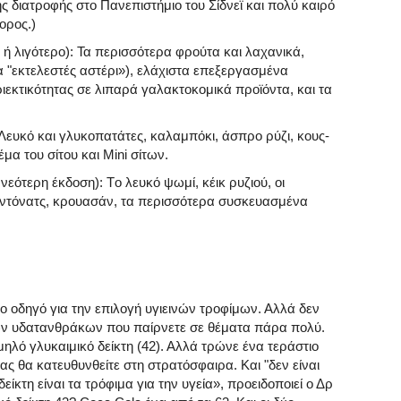
ς διατροφής στο Πανεπιστήμιο του Σίδνεϊ και πολύ καιρό
ορος.)
 ή λιγότερο): Τα περισσότερα φρούτα και λαχανικά,
ια "εκτελεστές αστέρι»), ελάχιστα επεξεργασμένα
ιεκτικότητας σε λιπαρά γαλακτοκομικά προϊόντα, και τα
 Λευκό και γλυκοπατάτες, καλαμπόκι, άσπρο ρύζι, κους-
α του σίτου και Mini σίτων.
 νεότερη έκδοση): Tο λευκό ψωμί, κέικ ρυζιού, οι
κ, ντόνατς, κρουασάν, τα περισσότερα συσκευασμένα
μο οδηγό για την επιλογή υγιεινών τροφίμων. Αλλά δεν
ν υδατανθράκων που παίρνετε σε θέματα πάρα πολύ.
μηλό γλυκαιμικό δείκτη (42). Αλλά τρώνε ένα τεράστιο
ας θα κατευθυνθείτε στη στρατόσφαιρα. Και "δεν είναι
ίκτη είναι τα τρόφιμα για την υγεία», προειδοποιεί ο Δρ