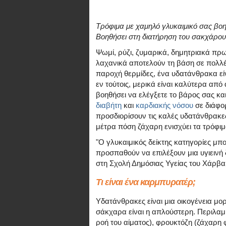
Τρόφιμα με χαμηλό γλυκαιμικό σας βοη
Βοηθήσει στη διατήρηση του σακχάρου
Ψωμί, ρύζι, ζυμαρικά, δημητριακά πρω
λαχανικά αποτελούν τη βάση σε πολλέ
παροχή θερμίδες, ένα υδατάνθρακα είν
εν τούτοις, μερικά είναι καλύτερα απ
βοηθήσει να ελέγξετε το βάρος σας κα
διαβήτη
και
καρδιακής νόσου
σε διάφο
προσδιορίσουν τις καλές υδατάνθρακες 
μέτρα πόση ζάχαρη ενισχύει τα τρόφιμ
"Ο γλυκαιμικός δείκτης κατηγορίες μπ
προσπαθούν να επιλέξουν μια υγιεινή 
στη Σχολή Δημόσιας Υγείας του Χάρβα
Τι είναι ένα καρμπυρατέρ;
Υδατάνθρακες είναι μια οικογένεια μο
σάκχαρα είναι η απλούστερη. Περιλαμβ
ροή του αίματος), φρουκτόζη (ζάχαρη 