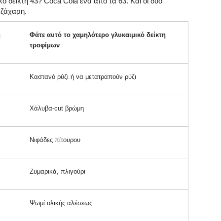
ό δείκτη 43? Coca Cola ένα από τα 63. Και οι δύο
 ζάχαρη.
η
Φάτε αυτό το χαμηλότερο γλυκαιμικό δείκτη
τροφίμων
Καστανό ρύζι ή να μετατραπούν ρύζι
Χάλυβα-cut βρώμη
Νιφάδες πίτουρου
Ζυμαρικά, πλιγούρι
Ψωμί ολικής αλέσεως