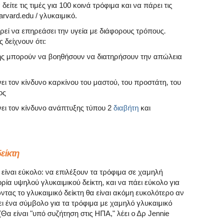
είτε τις τιμές για 100 κοινά τρόφιμα και να πάρει τις
rvard.edu / γλυκαιμικό.
ορεί να επηρεάσει την υγεία με διάφορους τρόπους.
 δείχνουν ότι:
φής μπορούν να βοηθήσουν να διατηρήσουν την απώλεια
ει τον κίνδυνο καρκίνου του μαστού, του προστάτη, του
ος
νει τον κίνδυνο ανάπτυξης τύπου 2
διαβήτη
και
είκτη
 είναι εύκολο: να επιλέξουν τα τρόφιμα σε χαμηλή
ρία υψηλού γλυκαιμικού δείκτη, και να πάει εύκολο για
ντας το γλυκαιμικό δείκτη θα είναι ακόμη ευκολότερο αν
 ένα σύμβολο για τα τρόφιμα με χαμηλό γλυκαιμικό
Θα είναι "υπό συζήτηση στις ΗΠΑ," λέει ο Δρ Jennie