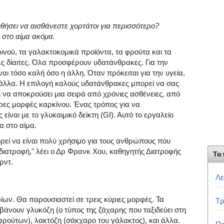
θήσει να αισθάνεστε χορτάτοι για περισσότερο?
 στο αίμα ακόμα.
ινού, τα γαλακτοκομικά προϊόντα, τα φρούτα και τα
ς δίαιτες. Όλα προσφέρουν υδατάνθρακες. Για την
αι τόσο καλή όσο η άλλη. Όταν πρόκειται για την υγεία,
ό άλλα. Η επιλογή καλούς υδατάνθρακες μπορεί να σας
ι να αποκρούσει μια σειρά από χρόνιες ασθένειες, από
ρες μορφές καρκίνου. Ένας τρόπος για να
είναι με το γλυκαιμικό δείκτη (GI). Αυτό το εργαλείο
α στο αίμα.
ορεί να είναι πολύ χρήσιμο για τους ανθρώπους που
διατροφή," λέει ο Δρ Φρανκ Χου, καθηγητής Διατροφής
Τα 
ρντ.
Λε
ρίων. Θα παρουσιαστεί σε τρεις κύριες μορφές. Τα
Τρ
άνουν γλυκόζη (ο τύπος της ζάχαρης που ταξιδεύει στη
φρούτων), λακτόζη (σάκχαρο του γάλακτος), και άλλα.