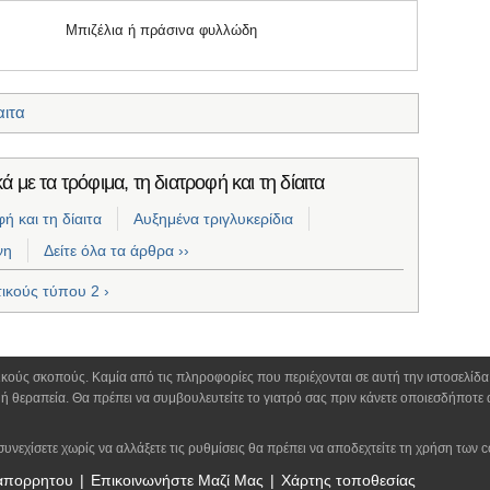
Μπιζέλια ή πράσινα φυλλώδη
αιτα
 με τα τρόφιμα, τη διατροφή και τη δίαιτα
 και τη δίαιτα
Αυξημένα τριγλυκερίδια
νη
Δείτε όλα τα άρθρα ››
ικούς τύπου 2 ›
τικούς σκοπούς. Καμία από τις πληροφορίες που περιέχονται σε αυτή την ιστοσελίδ
ή θεραπεία. Θα πρέπει να συμβουλευτείτε το γιατρό σας πριν κάνετε οποιεσδήποτε 
συνεχίσετε χωρίς να αλλάξετε τις ρυθμίσεις θα πρέπει να αποδεχτείτε τη χρήση των c
 απορρητου
Επικοινωνήστε Μαζί Μας
Χάρτης τοποθεσίας