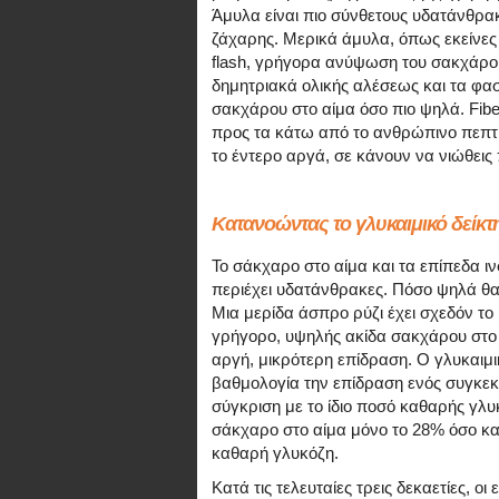
Άμυλα είναι πιο σύνθετους υδατάνθρα
ζάχαρης. Μερικά άμυλα, όπως εκείνες
flash, γρήγορα ανύψωση του σακχάρου
δημητριακά ολικής αλέσεως και τα φασό
σακχάρου στο αίμα όσο πιο ψηλά. Fib
προς τα κάτω από το ανθρώπινο πεπτικό
το έντερο αργά, σε κάνουν να νιώθει
Κατανοώντας το γλυκαιμικό δείκτ
Το σάκχαρο στο αίμα και τα επίπεδα ι
περιέχει υδατάνθρακες. Πόσο ψηλά θα 
Μια μερίδα άσπρο ρύζι έχει σχεδόν το
γρήγορο, υψηλής ακίδα σακχάρου στο αί
αργή, μικρότερη επίδραση. Ο γλυκαιμι
βαθμολογία την επίδραση ενός συγκεκ
σύγκριση με το ίδιο ποσό καθαρής γλυκ
σάκχαρο στο αίμα μόνο το 28% όσο κα
καθαρή γλυκόζη.
Κατά τις τελευταίες τρεις δεκαετίες, ο