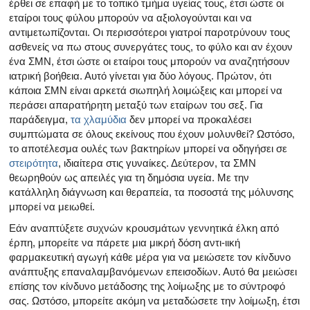
έρθει σε επαφή με το τοπικό τμήμα υγείας τους, έτσι ώστε οι
εταίροι τους φύλου μπορούν να αξιολογούνται και να
αντιμετωπίζονται. Οι περισσότεροι γιατροί παροτρύνουν τους
ασθενείς να πω στους συνεργάτες τους, το φύλο και αν έχουν
ένα ΣΜΝ, έτσι ώστε οι εταίροι τους μπορούν να αναζητήσουν
ιατρική βοήθεια. Αυτό γίνεται για δύο λόγους. Πρώτον, ότι
κάποια ΣΜΝ είναι αρκετά σιωπηλή λοιμώξεις και μπορεί να
περάσει απαρατήρητη μεταξύ των εταίρων του σεξ. Για
παράδειγμα,
τα χλαμύδια
δεν μπορεί να προκαλέσει
συμπτώματα σε όλους εκείνους που έχουν μολυνθεί? Ωστόσο,
το αποτέλεσμα ουλές των βακτηρίων μπορεί να οδηγήσει σε
στειρότητα
, ιδιαίτερα στις γυναίκες. Δεύτερον, τα ΣΜΝ
θεωρηθούν ως απειλές για τη δημόσια υγεία. Με την
κατάλληλη διάγνωση και θεραπεία, τα ποσοστά της μόλυνσης
μπορεί να μειωθεί.
Εάν αναπτύξετε συχνών κρουσμάτων γεννητικά έλκη από
έρπη, μπορείτε να πάρετε μια μικρή δόση αντι-ιική
φαρμακευτική αγωγή κάθε μέρα για να μειώσετε τον κίνδυνο
ανάπτυξης επαναλαμβανόμενων επεισοδίων. Αυτό θα μειώσει
επίσης τον κίνδυνο μετάδοσης της λοίμωξης με το σύντροφό
σας. Ωστόσο, μπορείτε ακόμη να μεταδώσετε την λοίμωξη, έτσι