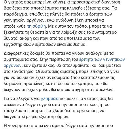
Ο γιατρός σας μπορεί να κάνει μια προκαταρκτική διάγνωση
βασίζεται στα αποτελέσματα της κλινικής εξέτασης σας. Για
παράδειγμα, επώδυνες πληγές θα πρότεινα έρπητα των
γεννητικών οργάνων, ενώ ανώδυνη έλκη μπορεί να
υποδεικνύει
τη σύφιλη
. Με αυτόν τον τρόπο, μπορείτε να
ξεκινήσετε τη θεραπεία για τη λοίμωξη σας το συντομότερο
δυνατό, ακόμη και πριν από τα αποτελέσματα των
εργαστηριακών εξετάσεων είναι διαθέσιμα.
Διαφορετικές δοκιμές θα πρέπει να γίνουν ανάλογα με τα
συμπτώματα σας. Στην περίπτωση του
έρπητα των γεννητικών
οργάνων
, εάν έχετε έλκος, θα απολυμαίνεται και δοκιμάζεται
στο εργαστήριο. Οι εξετάσεις αίματος μπορεί επίσης να γίνει
για να δούμε αν έχετε αντισώματα (που καταπολεμούν τις
λοιμώξεις πρωτεΐνες) κατά του ιού του έρπητα, που θα
δείχνουν ότι έχετε μολυνθεί κάποια στιγμή στο παρελθόν.
Για να ελέγξετε για
χλαμύδια
λοιμώξεις, ο γιατρός σας θα
στείλει ένα δείγμα υγρού από την άκρη του πέους ή του
τραχήλου της μήτρας. Τα χλαμύδια μπορεί επίσης να
διαγνωστεί με μια εξέταση ούρων.
Η γονόρροια απαιτεί ένα άμεσο δείγμα από την άκρη του