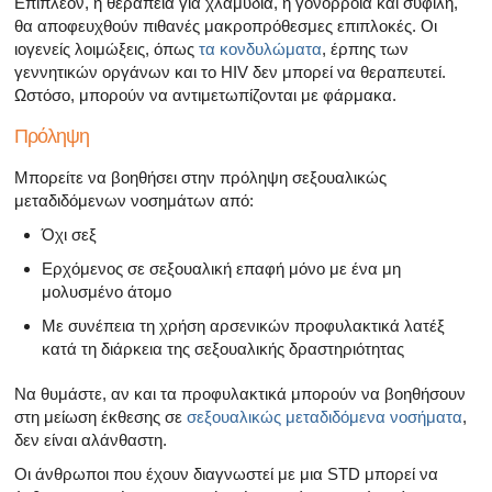
Επιπλέον, η θεραπεία για χλαμύδια, η γονόρροια και σύφιλη,
θα αποφευχθούν πιθανές μακροπρόθεσμες επιπλοκές. Οι
ιογενείς λοιμώξεις, όπως
τα κονδυλώματα
, έρπης των
γεννητικών οργάνων και το HIV δεν μπορεί να θεραπευτεί.
Ωστόσο, μπορούν να αντιμετωπίζονται με φάρμακα.
Πρόληψη
Μπορείτε να βοηθήσει στην πρόληψη σεξουαλικώς
μεταδιδόμενων νοσημάτων από:
Όχι σεξ
Ερχόμενος σε σεξουαλική επαφή μόνο με ένα μη
μολυσμένο άτομο
Με συνέπεια τη χρήση αρσενικών προφυλακτικά λατέξ
κατά τη διάρκεια της σεξουαλικής δραστηριότητας
Να θυμάστε, αν και τα προφυλακτικά μπορούν να βοηθήσουν
στη μείωση έκθεσης σε
σεξουαλικώς μεταδιδόμενα νοσήματα
,
δεν είναι αλάνθαστη.
Οι άνθρωποι που έχουν διαγνωστεί με μια STD μπορεί να