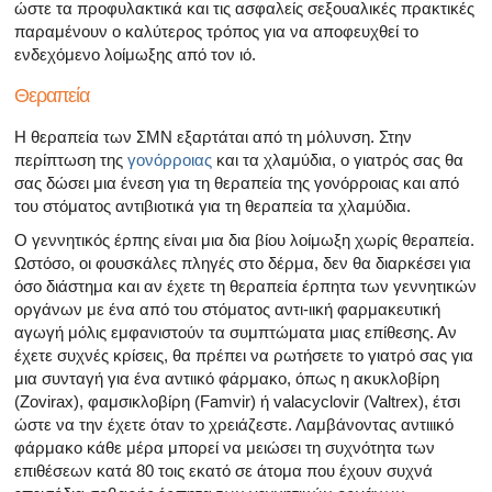
ώστε τα προφυλακτικά και τις ασφαλείς σεξουαλικές πρακτικές
παραμένουν ο καλύτερος τρόπος για να αποφευχθεί το
ενδεχόμενο λοίμωξης από τον ιό.
Θεραπεία
Η θεραπεία των ΣΜΝ εξαρτάται από τη μόλυνση. Στην
περίπτωση της
γονόρροιας
και τα χλαμύδια, ο γιατρός σας θα
σας δώσει μια ένεση για τη θεραπεία της γονόρροιας και από
του στόματος αντιβιοτικά για τη θεραπεία τα χλαμύδια.
Ο γεννητικός έρπης είναι μια δια βίου λοίμωξη χωρίς θεραπεία.
Ωστόσο, οι φουσκάλες πληγές στο δέρμα, δεν θα διαρκέσει για
όσο διάστημα και αν έχετε τη θεραπεία έρπητα των γεννητικών
οργάνων με ένα από του στόματος αντι-ιική φαρμακευτική
αγωγή μόλις εμφανιστούν τα συμπτώματα μιας επίθεσης. Αν
έχετε συχνές κρίσεις, θα πρέπει να ρωτήσετε το γιατρό σας για
μια συνταγή για ένα αντιικό φάρμακο, όπως η ακυκλοβίρη
(Zovirax), φαμσικλοβίρη (Famvir) ή valacyclovir (Valtrex), έτσι
ώστε να την έχετε όταν το χρειάζεστε. Λαμβάνοντας αντιιικό
φάρμακο κάθε μέρα μπορεί να μειώσει τη συχνότητα των
επιθέσεων κατά 80 τοις εκατό σε άτομα που έχουν συχνά