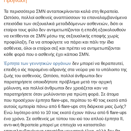
Πρόγνωση
Τα περισσότερα ΣΜΝ ανταποκρίνονται καλά στη θεραπεία.
Ωστόσο, πολλοί ασθενείς αναπτύσσουν τα επαναλαμβανόμενα
επεισόδια των σεξουαλικά μεταδιδόμενων ασθενειών, διότι οι
εταίροι τους φύλο δεν αντιμετωπίζονται ή επειδή εξακολουθούν
να εκτίθενται σε ΣΜΝ μέσω της σεξουαλικής επαφής χωρίς
προφύλαξη. Για να αποφύγετε να πάρει και πάλι την ίδια
ασθένεια, όλοι οι εταίροι σεξ και πρέπει να αντιμετωπίζονται
κάθε φορά που ο ασθενής έχει κάποιο ΣΜΝ.
Έρπητα των γεννητικών οργάνων
δεν μπορεί να θεραπευτεί,
επειδή ο ιός παραμένει αδρανής στα νεύρα για το υπόλοιπο της
ζωής του ασθενούς. Ωστόσο, πολλοί άνθρωποι δεν
παρατηρήσετε οποιοδήποτε πρόβλημα μετά την αρχική
μόλυνση, και πολλοί άνθρωποι δεν χρειάζεται καν να
παρατηρήσετε όταν μολύνονται για πρώτη φορά. Σε άτομα
που προσέχουν έρπητα flare-ups, περίπου το 40 τοις εκατό από
αυτούς εμπειρία πάνω από 6 flare-ups στη διάρκεια μιας ζωής?
Ενώ λιγότερο από το 10 τοις εκατό έχουν πάνω από 6 flare-ups
ένα χρόνο. Σε ασθενείς με τύπου του ιού του απλού έρπητα II,
αντι-ιική θεραπεία μπορεί με επιτυχία να καταστείλει
επαναλαμβανόμενα επεισόδια γεννητικά έλκη, αλλά δεν θα