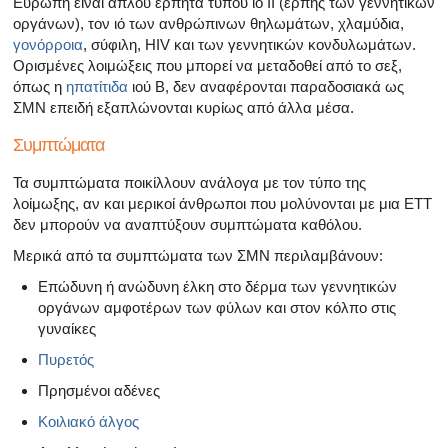
Ευρώπη είναι απλού έρπητα τύπου ιό II (έρπης των γεννητικών
Όλα τα άρθρα για το αρσενικό αναπαραγωγικό σύστημα
οργάνων), τον ιό των ανθρώπινων θηλωμάτων, χλαμύδια,
γονόρροια
, σύφιλη, HIV και των γεννητικών κονδυλωμάτων.
Όλα τα άρθρα σχετικά με την κατάθλιψη και τη στυτική δ
Ορισμένες λοιμώξεις που μπορεί να μεταδοθεί από το σεξ,
όπως η
ηπατίτιδα
ιού Β, δεν αναφέρονται παραδοσιακά ως
Όλα τα άρθρα για τη στυτική δυσλειτουργία
ΣΜΝ επειδή εξαπλώνονται κυρίως από άλλα μέσα.
Όλα τα άρθρα για τις σχέσεις και στυτική δυσλειτουργία
Συμπτώματα
Τα συμπτώματα ποικίλλουν ανάλογα με τον τύπο της
Όλα τα άρθρα για τα σεξουαλικώς μεταδιδόμενα νοσήμα
λοίμωξης, αν και μερικοί άνθρωποι που μολύνονται με μια ΕΤΤ
δεν μπορούν να αναπτύξουν συμπτώματα καθόλου.
Όλα τα άρθρα σχετικά με τη διαχείριση της σκλήρυνσης
Μερικά από τα συμπτώματα των ΣΜΝ περιλαμβάνουν:
Επώδυνη ή ανώδυνη έλκη στο δέρμα των γεννητικών
οργάνων αμφοτέρων των φύλων και στον κόλπο στις
γυναίκες
Πυρετός
Πρησμένοι αδένες
Κοιλιακό άλγος