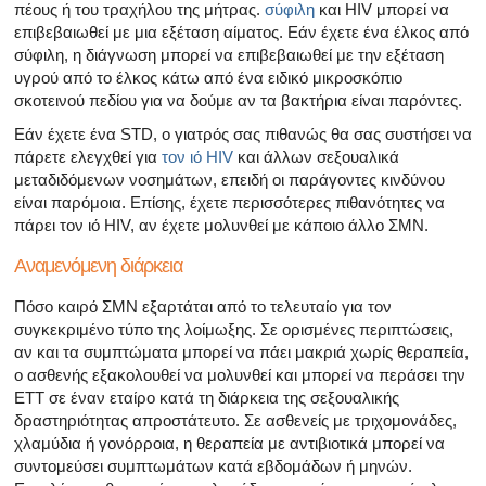
πέους ή του τραχήλου της μήτρας.
σύφιλη
και HIV μπορεί να
επιβεβαιωθεί με μια εξέταση αίματος. Εάν έχετε ένα έλκος από
σύφιλη, η διάγνωση μπορεί να επιβεβαιωθεί με την εξέταση
υγρού από το έλκος κάτω από ένα ειδικό μικροσκόπιο
σκοτεινού πεδίου για να δούμε αν τα βακτήρια είναι παρόντες.
Εάν έχετε ένα STD, ο γιατρός σας πιθανώς θα σας συστήσει να
πάρετε ελεγχθεί για
τον ιό HIV
και άλλων σεξουαλικά
μεταδιδόμενων νοσημάτων, επειδή οι ​​παράγοντες κινδύνου
είναι παρόμοια. Επίσης, έχετε περισσότερες πιθανότητες να
πάρει τον ιό HIV, αν έχετε μολυνθεί με κάποιο άλλο ΣΜΝ.
Αναμενόμενη διάρκεια
Πόσο καιρό ΣΜΝ εξαρτάται από το τελευταίο για τον
συγκεκριμένο τύπο της λοίμωξης. Σε ορισμένες περιπτώσεις,
αν και τα συμπτώματα μπορεί να πάει μακριά χωρίς θεραπεία,
ο ασθενής εξακολουθεί να μολυνθεί και μπορεί να περάσει την
ΕΤΤ σε έναν εταίρο κατά τη διάρκεια της σεξουαλικής
δραστηριότητας απροστάτευτο. Σε ασθενείς με τριχομονάδες,
χλαμύδια ή γονόρροια, η θεραπεία με αντιβιοτικά μπορεί να
συντομεύσει συμπτωμάτων κατά εβδομάδων ή μηνών.