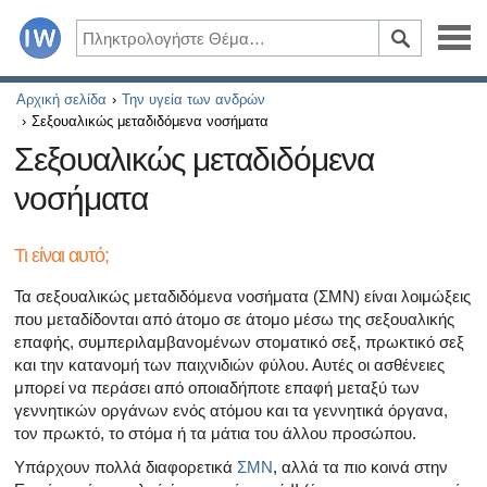
Ασθένειες
Αρχική σελίδα
Την υγεία των ανδρών
Σεξουαλικώς μεταδιδόμενα νοσήματα
Συμπτώματα
Σεξουαλικώς μεταδιδόμενα
νοσήματα
Φάρμακα και συμπληρώματα
Υγιεινός τρόπος ζωής
Τι είναι αυτό;
Τα σεξουαλικώς μεταδιδόμενα νοσήματα (ΣΜΝ) είναι λοιμώξεις
Όλα τα άρθρα σχετικά με το διαβήτη και τη στυτική δυσλ
που μεταδίδονται από άτομο σε άτομο μέσω της σεξουαλικής
επαφής, συμπεριλαμβανομένων στοματικό σεξ, πρωκτικό σεξ
Όλα τα άρθρα για τη σεξουαλική υγεία
και την κατανομή των παιχνιδιών φύλου. Αυτές οι ασθένειες
μπορεί να περάσει από οποιαδήποτε επαφή μεταξύ των
Όλα τα άρθρα σχετικά με το διαβήτη και το ενδοκρινικό
γεννητικών οργάνων ενός ατόμου και τα γεννητικά όργανα,
τον πρωκτό, το στόμα ή τα μάτια του άλλου προσώπου.
Όλα τα άρθρα σχετικά με το πώς η καρδιά σας επηρεάζει
Υπάρχουν πολλά διαφορετικά
ΣΜΝ
, αλλά τα πιο κοινά στην