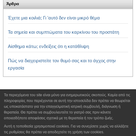
Άρθρα
Έχετε μια κοιλιά;
Γι 'αυτό δεν είναι μικρό θέμα
Τα σημεία και συμπτώματα του καρκίνου του προστάτη
Αίσθημα κάτω;
ενδείξεις ότι η κατάθλιψη
Πώς να διαχειριστείτε τον θυμό σας και το άγχος στην
εργασία
Τα περιεχόμενα του site είναι μόνο για ενημερωτικούς σκοπούς. Καμία από τις
πληροφορίες που περιέχονται σε αυτή την ιστοσελίδα δεν πρέπει να θεωρείται
ως υποκατάστατο για την επαγγελματική ιατρική συμβουλή, διάγνωση ή
θεραπεία. Θα πρέπει να συμβουλευτείτε το γιατρό σας πριν κάνετε
οποιεσδήποτε αποφάσεις σχετικά με τη θεραπεία ή τον τρόπο ζωής.
Αυτή η τοποθεσία χρησιμοποιεί cookies. Για να συνεχίσετε χωρίς να αλλάξετε
τις ρυθμίσεις θα πρέπει να αποδεχτείτε τη χρήση των cookies.