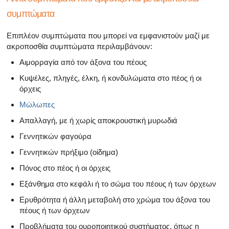
Όλα τα άρθρα για το αρσενικό αναπαραγωγικό σύστημα
συμπτώματα
Όλα τα άρθρα σχετικά με την κατάθλιψη και τη στυτική δ
Επιπλέον συμπτώματα που μπορεί να εμφανιστούν μαζί με
ακροποσθία συμπτώματα περιλαμβάνουν:
Όλα τα άρθρα για τη στυτική δυσλειτουργία
Αιμορραγία από τον άξονα του πέους
Όλα τα άρθρα για τις σχέσεις και στυτική δυσλειτουργία
Κυψέλες, πληγές, έλκη, ή κονδυλώματα στο πέος ή οι
όρχεις
Όλα τα άρθρα για τα σεξουαλικώς μεταδιδόμενα νοσήμα
Μώλωπες
Όλα τα άρθρα σχετικά με τη διαχείριση της σκλήρυνσης
Απαλλαγή, με ή χωρίς αποκρουστική μυρωδιά
Γεννητικών φαγούρα
Γεννητικών πρήξιμο (οίδημα)
Πόνος στο πέος ή οι όρχεις
Εξάνθημα στο κεφάλι ή το σώμα του πέους ή των όρχεων
Ερυθρότητα ή άλλη μεταβολή στο χρώμα του άξονα του
πέους ή των όρχεων
Προβλήματα του ουροποιητικού συστήματος, όπως η