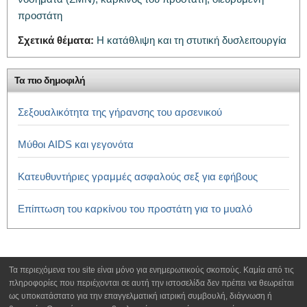
προστάτη
Σχετικά θέματα:
Η κατάθλιψη και τη στυτική δυσλειτουργία
Τα πιο δημοφιλή
Σεξουαλικότητα της γήρανσης του αρσενικού
Μύθοι AIDS και γεγονότα
Κατευθυντήριες γραμμές ασφαλούς σεξ για εφήβους
Επίπτωση του καρκίνου του προστάτη για το μυαλό
Τα περιεχόμενα του site είναι μόνο για ενημερωτικούς σκοπούς. Καμία από τις
πληροφορίες που περιέχονται σε αυτή την ιστοσελίδα δεν πρέπει να θεωρείται
ως υποκατάστατο για την επαγγελματική ιατρική συμβουλή, διάγνωση ή