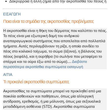
Δακρύρροια ή άλλη ζημία από την ακροποσθία του πέους ή
ΕΙΣΑΓΩΓΗ
Ποια είναι τα σημάδια της ακροποσθίας προβλήματα;
Η ακροποσθία είναι η θήκη του δέρματος που καλύπτει το πέος.
Το πέος είναι μια εξωτερική δομή του ανδρικού
αναπαραγωγικού συστήματος που αποτελείται από πολλαπλά
τμήματα. Αυτές περιλαμβάνουν τη ρίζα, η οποία συνδέει το
πέος στο κοιλιακό τοίχωμα, το σώμα (άξονα), η βάλανος του
πέους (κεφάλι), και η ουρήθρα (το σωλήνα που μεταφέρει το
σπέρμα και τα ούρα έξω από το σώμα)....
Διαβάστε
περισσότερα ακροπίσθια συμπτώματα εισαγωγή
ΑΙΤΙΑ
Τι προκαλεί ακροποσθία συμπτώματα;
Ακροποσθίας τα συμπτώματα μπορεί να προκληθεί από μια
ποικιλία ασθενειών και παθήσεων, όπως μία αλλεργική
αντίδραση, ερεθισμός, ή μια μόλυνση, όπως μια σεξουαλικά
μεταδιδόμενη ασθένεια (STD). Ακροπίσθια συμπτώματα