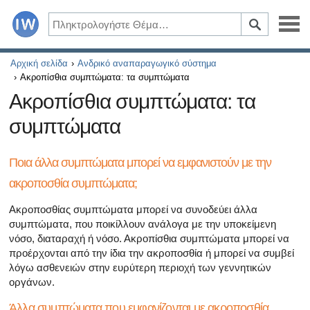
Ασθένειες
Αρχική σελίδα
Ανδρικό αναπαραγωγικό σύστημα
Ακροπίσθια συμπτώματα: τα συμπτώματα
Συμπτώματα
Ακροπίσθια συμπτώματα: τα
συμπτώματα
Φάρμακα και συμπληρώματα
Υγιεινός τρόπος ζωής
Ποια άλλα συμπτώματα μπορεί να εμφανιστούν με την
ακροποσθία συμπτώματα;
Όλα τα άρθρα σχετικά με το διαβήτη και τη στυτική δυσλ
Ακροποσθίας συμπτώματα μπορεί να συνοδεύει άλλα
Όλα τα άρθρα για τη σεξουαλική υγεία
συμπτώματα, που ποικίλλουν ανάλογα με την υποκείμενη
νόσο, διαταραχή ή νόσο. Ακροπίσθια συμπτώματα μπορεί να
Όλα τα άρθρα σχετικά με το διαβήτη και το ενδοκρινικό
προέρχονται από την ίδια την ακροποσθία ή μπορεί να συμβεί
λόγω ασθενειών στην ευρύτερη περιοχή των γεννητικών
οργάνων.
Όλα τα άρθρα σχετικά με το πώς η καρδιά σας επηρεάζει
Άλλα συμπτώματα που εμφανίζονται με ακροποσθία