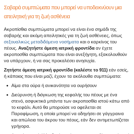
Σοβαρά συμπτώματα που μπορεί να υποδεικνύουν μια
απειλητική για τη ζωή ασθένεια
Ακροπίσθια συμπτώματα μπορεί να είναι ένα σημάδι της
σοβαρής και ακόμη απειλητικές για τη ζωή ασθένειες, όπως
σεξουαλικώς μεταδιδόμενα νοσήματα
και ο καρκίνος του
πέους.
Αναζητήστε άμεση ιατρική φροντίδα
αν έχετε
ακροποσθία συμπτώματα που είναι ανεξήγητη, εξακολουθούν
να υπάρχουν, ή να σας προκαλέσει ανησυχία.
Ζητήστε άμεση ιατρική φροντίδα (καλέστε το 911)
εάν εσείς,
ή κάποιος που είναι μαζί, έχουν τα ακόλουθα συμπτώματα:
Αίμα στα ούρα ή ανικανότητα να ουρήσουν
Διεύρυνση ή διόγκωση της κεφαλής του πέους με ένα
στενό, ασφυκτικά μπάντα των ακροποσθία ιστού κάτω από
το κεφάλι. Αυτό θα μπορούσε να οφείλεται σε
Παραφίμωση, η οποία μπορεί να οδηγήσει σε γάγγραινα
και απώλεια του άκρου του πέους, εάν δεν αντιμετωπίζεται
γρήγορα.