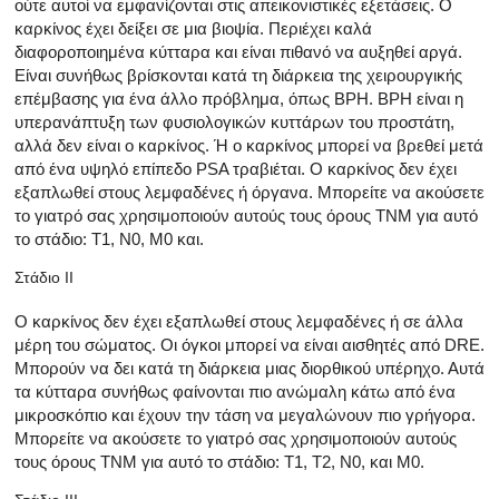
ούτε αυτοί να εμφανίζονται στις απεικονιστικές εξετάσεις. Ο
καρκίνος έχει δείξει σε μια βιοψία. Περιέχει καλά
διαφοροποιημένα κύτταρα και είναι πιθανό να αυξηθεί αργά.
Είναι συνήθως βρίσκονται κατά τη διάρκεια της χειρουργικής
επέμβασης για ένα άλλο πρόβλημα, όπως BPH. ΒΡΗ είναι η
υπερανάπτυξη των φυσιολογικών κυττάρων του προστάτη,
αλλά δεν είναι ο καρκίνος. Ή ο καρκίνος μπορεί να βρεθεί μετά
από ένα υψηλό επίπεδο PSA τραβιέται. Ο καρκίνος δεν έχει
εξαπλωθεί στους λεμφαδένες ή όργανα. Μπορείτε να ακούσετε
το γιατρό σας χρησιμοποιούν αυτούς τους όρους TNM για αυτό
το στάδιο: Τ1, N0, M0 και.
Στάδιο ΙΙ
Ο καρκίνος δεν έχει εξαπλωθεί στους λεμφαδένες ή σε άλλα
μέρη του σώματος. Οι όγκοι μπορεί να είναι αισθητές από DRE.
Μπορούν να δει κατά τη διάρκεια μιας διορθικού υπέρηχο. Αυτά
τα κύτταρα συνήθως φαίνονται πιο ανώμαλη κάτω από ένα
μικροσκόπιο και έχουν την τάση να μεγαλώνουν πιο γρήγορα.
Μπορείτε να ακούσετε το γιατρό σας χρησιμοποιούν αυτούς
τους όρους TNM για αυτό το στάδιο: Τ1, Τ2, Ν0, και M0.