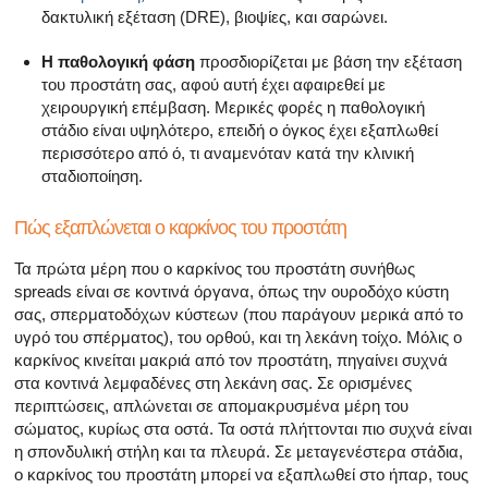
δακτυλική εξέταση (DRE), βιοψίες, και σαρώνει.
Η παθολογική φάση
προσδιορίζεται με βάση την εξέταση
του προστάτη σας, αφού αυτή έχει αφαιρεθεί με
χειρουργική επέμβαση. Μερικές φορές η παθολογική
στάδιο είναι υψηλότερο, επειδή ο όγκος έχει εξαπλωθεί
περισσότερο από ό, τι αναμενόταν κατά την κλινική
σταδιοποίηση.
Πώς εξαπλώνεται ο καρκίνος του προστάτη
Τα πρώτα μέρη που ο καρκίνος του προστάτη συνήθως
spreads είναι σε κοντινά όργανα, όπως την ουροδόχο κύστη
σας, σπερματοδόχων κύστεων (που παράγουν μερικά από το
υγρό του σπέρματος), του ορθού, και τη λεκάνη τοίχο. Μόλις ο
καρκίνος κινείται μακριά από τον προστάτη, πηγαίνει συχνά
στα κοντινά λεμφαδένες στη λεκάνη σας. Σε ορισμένες
περιπτώσεις, απλώνεται σε απομακρυσμένα μέρη του
σώματος, κυρίως στα οστά. Τα οστά πλήττονται πιο συχνά είναι
η σπονδυλική στήλη και τα πλευρά. Σε μεταγενέστερα στάδια,
ο καρκίνος του προστάτη μπορεί να εξαπλωθεί στο ήπαρ, τους