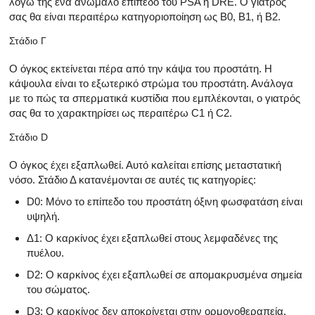
λόγω της ένα ανώμαλο επίπεδο του PSA ή DRE. Ο γιατρός
σας θα είναι περαιτέρω κατηγοριοποίηση ως B0, Β1, ή Β2.
Στάδιο Γ
Ο όγκος εκτείνεται πέρα ​​από την κάψα του προστάτη. Η
κάψουλα είναι το εξωτερικό στρώμα του προστάτη. Ανάλογα
με το πώς τα σπερματικά κυστίδια που εμπλέκονται, ο γιατρός
σας θα το χαρακτηρίσει ως περαιτέρω C1 ή C2.
Στάδιο D
Ο όγκος έχει εξαπλωθεί. Αυτό καλείται επίσης μεταστατική
νόσο. Στάδιο Δ κατανέμονται σε αυτές τις κατηγορίες:
D0: Μόνο το επίπεδο του προστάτη όξινη φωσφατάση είναι
υψηλή.
Δ1: Ο καρκίνος έχει εξαπλωθεί στους λεμφαδένες της
πυέλου.
D2: Ο καρκίνος έχει εξαπλωθεί σε απομακρυσμένα σημεία
του σώματος.
D3: Ο καρκίνος δεν αποκρίνεται στην ορμονοθεραπεία,