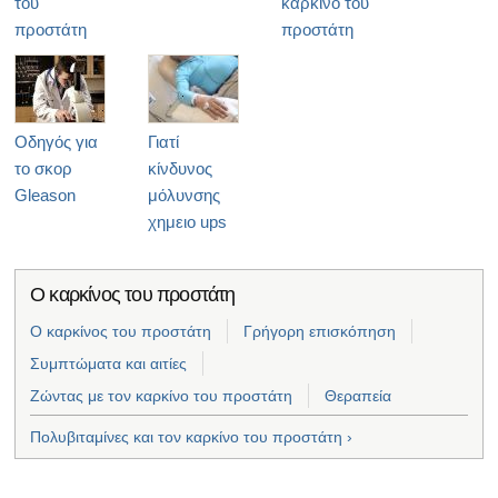
του
καρκίνο του
προστάτη
προστάτη
Οδηγός για
Γιατί
το σκορ
κίνδυνος
Gleason
μόλυνσης
χημειο ups
Ο καρκίνος του προστάτη
Ο καρκίνος του προστάτη
Γρήγορη επισκόπηση
Συμπτώματα και αιτίες
Ζώντας με τον καρκίνο του προστάτη
Θεραπεία
Πολυβιταμίνες και τον καρκίνο του προστάτη ›