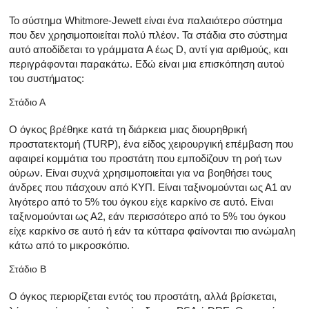
Το σύστημα Whitmore-Jewett είναι ένα παλαιότερο σύστημα
που δεν χρησιμοποιείται πολύ πλέον. Τα στάδια στο σύστημα
αυτό αποδίδεται το γράμματα Α έως D, αντί για αριθμούς, και
περιγράφονται παρακάτω. Εδώ είναι μια επισκόπηση αυτού
του συστήματος:
Στάδιο Α
Ο όγκος βρέθηκε κατά τη διάρκεια μιας διουρηθρική
προστατεκτομή (TURP), ένα είδος χειρουργική επέμβαση που
αφαιρεί κομμάτια του προστάτη που εμποδίζουν τη ροή των
ούρων. Είναι συχνά χρησιμοποιείται για να βοηθήσει τους
άνδρες που πάσχουν από ΚΥΠ. Είναι ταξινομούνται ως Α1 αν
λιγότερο από το 5% του όγκου είχε καρκίνο σε αυτό. Είναι
ταξινομούνται ως Α2, εάν περισσότερο από το 5% του όγκου
είχε καρκίνο σε αυτό ή εάν τα κύτταρα φαίνονται πιο ανώμαλη
κάτω από το μικροσκόπιο.
Στάδιο Β
Ο όγκος περιορίζεται εντός του προστάτη, αλλά βρίσκεται,