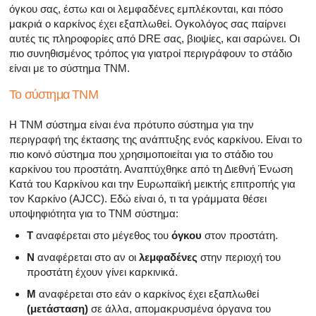
όγκου σας, έστω και οι λεμφαδένες εμπλέκονται, και πόσο
μακριά ο καρκίνος έχει εξαπλωθεί. Ογκολόγος σας παίρνει
αυτές τις πληροφορίες από DRE σας, βιοψίες, και σαρώνει. Οι
πιο συνηθισμένος τρόπος για γιατροί περιγράφουν το στάδιο
είναι με το σύστημα ΤΝΜ.
Το σύστημα TNM
Η TNM σύστημα είναι ένα πρότυπο σύστημα για την
περιγραφή της έκτασης της ανάπτυξης ενός καρκίνου. Είναι το
πιο κοινό σύστημα που χρησιμοποιείται για το στάδιο του
καρκίνου του προστάτη. Αναπτύχθηκε από τη Διεθνή Ένωση
Κατά του Καρκίνου και την Ευρωπαϊκή μεικτής επιτροπής για
τον Καρκίνο (AJCC). Εδώ είναι ό, τι τα γράμματα θέσει
υποψηφιότητα για το ΤΝΜ σύστημα:
Τ
αναφέρεται στο μέγεθος του
όγκου
στον προστάτη.
Ν
αναφέρεται στο αν οι
λεμφαδένες
στην περιοχή του
προστάτη έχουν γίνει καρκινικά.
Μ
αναφέρεται στο εάν ο καρκίνος έχει εξαπλωθεί
(μετάσταση)
σε άλλα, απομακρυσμένα όργανα του