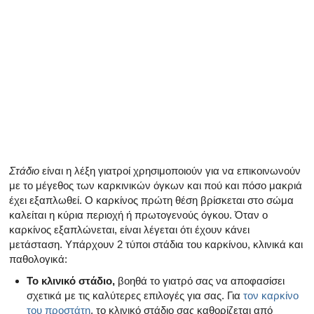
Όλα τα άρθρα για το αρσενικό αναπαραγωγικό σύστημα
Όλα τα άρθρα σχετικά με την κατάθλιψη και τη στυτική δ
Όλα τα άρθρα για τη στυτική δυσλειτουργία
Όλα τα άρθρα για τις σχέσεις και στυτική δυσλειτουργία
Όλα τα άρθρα για τα σεξουαλικώς μεταδιδόμενα νοσήμα
Όλα τα άρθρα σχετικά με τη διαχείριση της σκλήρυνσης
Στάδιο
είναι η λέξη γιατροί χρησιμοποιούν για να επικοινωνούν
με το μέγεθος των καρκινικών όγκων και πού και πόσο μακριά
έχει εξαπλωθεί. Ο καρκίνος πρώτη θέση βρίσκεται στο σώμα
καλείται η κύρια περιοχή ή πρωτογενούς όγκου. Όταν ο
καρκίνος εξαπλώνεται, είναι λέγεται ότι έχουν κάνει
μετάσταση. Υπάρχουν 2 τύποι στάδια του καρκίνου, κλινικά και
παθολογικά:
Το κλινικό στάδιο,
βοηθά το γιατρό σας να αποφασίσει
σχετικά με τις καλύτερες επιλογές για σας. Για
τον καρκίνο
του προστάτη
, το κλινικό στάδιο σας καθορίζεται από