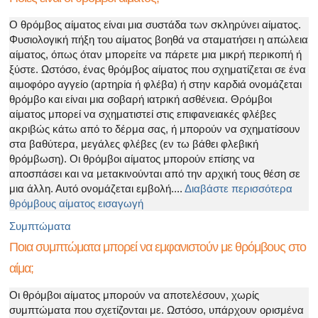
Ο θρόμβος αίματος είναι μια συστάδα των σκληρύνει αίματος.
Φυσιολογική πήξη του αίματος βοηθά να σταματήσει η απώλεια
αίματος, όπως όταν μπορείτε να πάρετε μια μικρή περικοπή ή
ξύστε. Ωστόσο, ένας θρόμβος αίματος που σχηματίζεται σε ένα
αιμοφόρο αγγείο (αρτηρία ή φλέβα) ή στην καρδιά ονομάζεται
θρόμβο και είναι μια σοβαρή ιατρική ασθένεια. Θρόμβοι
αίματος μπορεί να σχηματιστεί στις επιφανειακές φλέβες
ακριβώς κάτω από το δέρμα σας, ή μπορούν να σχηματίσουν
στα βαθύτερα, μεγάλες φλέβες (εν τω βάθει φλεβική
θρόμβωση). Οι θρόμβοι αίματος μπορούν επίσης να
αποσπάσει και να μετακινούνται από την αρχική τους θέση σε
μια άλλη. Αυτό ονομάζεται εμβολή....
Διαβάστε περισσότερα
θρόμβους αίματος εισαγωγή
Συμπτώματα
Ποια συμπτώματα μπορεί να εμφανιστούν με θρόμβους στο
αίμα;
Οι θρόμβοι αίματος μπορούν να αποτελέσουν, χωρίς
συμπτώματα που σχετίζονται με. Ωστόσο, υπάρχουν ορισμένα