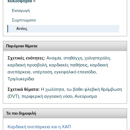
κυκλοφορία »
Εισαγωγή
Συμπτώματα
Αιτίες
Παρόμοια θέματα
Σχετικές ενότητες:
Αναιμία,
στηθάγχη,
χοληστερόλη,
καρδιακή προσβολή,
καρδιακές παθήσεις,
καρδιακή
ανεπάρκεια,
υπέρταση,
εγκεφαλικό επεισόδιο,
Τριγλυκερίδια
Σχετικά θέματα:
Η χωλότητα,
τω βάθει φλεβική θρόμβωση
(DVT),
περιφερική αγγειακή νόσο,
Ανεύρυσμα
Τα πιο δημοφιλή
Καρδιακή ανεπάρκεια και η ΧΑΠ