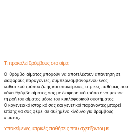
Όλα τα άρθρα για το αρσενικό αναπαραγωγικό σύστημα
Όλα τα άρθρα σχετικά με την κατάθλιψη και τη στυτική δ
Όλα τα άρθρα για τη στυτική δυσλειτουργία
Όλα τα άρθρα για τις σχέσεις και στυτική δυσλειτουργία
Όλα τα άρθρα για τα σεξουαλικώς μεταδιδόμενα νοσήμα
Τι προκαλεί θρόμβους στο αίμα;
Όλα τα άρθρα σχετικά με τη διαχείριση της σκλήρυνσης
Οι θρόμβοι αίματος μπορούν να αποτελέσουν απάντηση σε
διάφορους παράγοντες, συμπεριλαμβανομένου ενός
καθιστικού τρόπου ζωής και υποκείμενες ιατρικές παθήσεις που
κάνει θρόμβο αίματος σας με διαφορετικό τρόπο ή να μειώσει
τη ροή του αίματος μέσω του κυκλοφορικού συστήματος.
Οικογενειακό ιστορικό σας και γενετικοί παράγοντες μπορεί
επίσης να σας φέρει σε αυξημένο κίνδυνο για θρόμβους
αίματος.
Υποκείμενες ιατρικές παθήσεις που σχετίζονται με