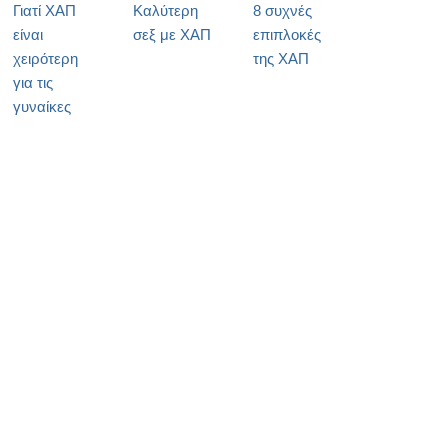
Γιατί ΧΑΠ
Καλύτερη
8 συχνές
είναι
σεξ με ΧΑΠ
επιπλοκές
χειρότερη
της ΧΑΠ
για τις
γυναίκες