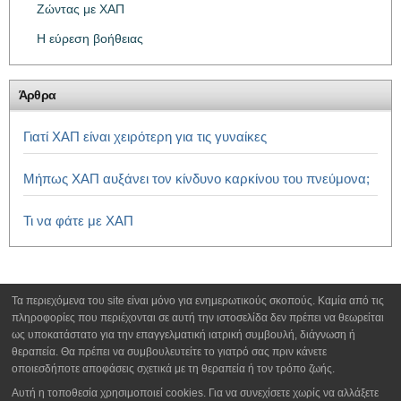
Ζώντας με ΧΑΠ
Η εύρεση βοήθειας
Άρθρα
Γιατί ΧΑΠ είναι χειρότερη για τις γυναίκες
Μήπως ΧΑΠ αυξάνει τον κίνδυνο καρκίνου του πνεύμονα;
Τι να φάτε με ΧΑΠ
Τα περιεχόμενα του site είναι μόνο για ενημερωτικούς σκοπούς. Καμία από τις
πληροφορίες που περιέχονται σε αυτή την ιστοσελίδα δεν πρέπει να θεωρείται
ως υποκατάστατο για την επαγγελματική ιατρική συμβουλή, διάγνωση ή
θεραπεία. Θα πρέπει να συμβουλευτείτε το γιατρό σας πριν κάνετε
οποιεσδήποτε αποφάσεις σχετικά με τη θεραπεία ή τον τρόπο ζωής.
Αυτή η τοποθεσία χρησιμοποιεί cookies. Για να συνεχίσετε χωρίς να αλλάξετε