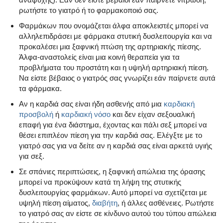
ρωτήστε το γιατρό ή το φαρμακοποιό σας.
Φαρμάκων που ονομάζεται άλφα αποκλειστές μπορεί να
αλληλεπιδράσει με φάρμακα στυτική δυσλειτουργία και να
προκαλέσει μια ξαφνική πτώση της αρτηριακής πίεσης.
Άλφα-αναστολείς είναι μια κοινή θεραπεία για τα
προβλήματα του προστάτη και η υψηλή αρτηριακή πίεση.
Να είστε βέβαιος ο γιατρός σας γνωρίζει εάν παίρνετε αυτά
τα φάρμακα.
Αν η καρδιά σας είναι ήδη ασθενής από μια
καρδιακή
προσβολή
ή
καρδιακή νόσο
και δεν είχαν σεξουαλική
επαφή για ένα διάστημα, έχοντας και πάλι σεξ μπορεί να
θέσει επιπλέον πίεση για την καρδιά σας. Ελέγξτε με το
γιατρό σας για να δείτε αν η καρδιά σας είναι αρκετά υγιής
για σεξ.
Σε σπάνιες περιπτώσεις, η ξαφνική απώλεια της όρασης
μπορεί να προκύψουν κατά τη λήψη της στυτικής
δυσλειτουργίας φαρμάκων. Αυτό μπορεί να σχετίζεται με
υψηλή πίεση αίματος,
διαβήτη
, ή άλλες ασθένειες. Ρωτήστε
το γιατρό σας αν είστε σε κίνδυνο αυτού του τύπου απώλεια