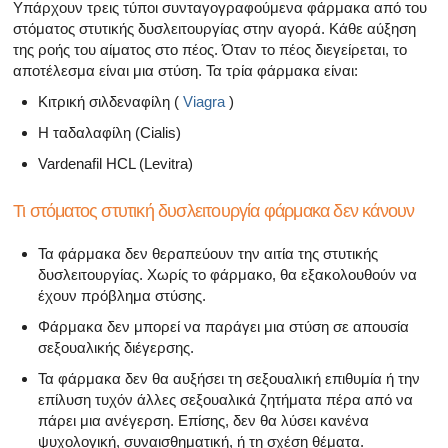
Όλα τα άρθρα για το αρσενικό αναπαραγωγικό σύστημα
Υπάρχουν τρεις τύποι συνταγογραφούμενα φάρμακα από του
στόματος στυτικής δυσλειτουργίας στην αγορά. Κάθε αύξηση
της ροής του αίματος στο πέος. Όταν το πέος διεγείρεται, το
Όλα τα άρθρα σχετικά με την κατάθλιψη και τη στυτική δ
αποτέλεσμα είναι μια στύση. Τα τρία φάρμακα είναι:
Όλα τα άρθρα για τη στυτική δυσλειτουργία
Κιτρική σιλδεναφίλη (
Viagra
)
Η ταδαλαφίλη (Cialis)
Όλα τα άρθρα για τις σχέσεις και στυτική δυσλειτουργία
Vardenafil HCL (Levitra)
Όλα τα άρθρα για τα σεξουαλικώς μεταδιδόμενα νοσήμα
Τι στόματος στυτική δυσλειτουργία φάρμακα δεν κάνουν
Όλα τα άρθρα σχετικά με τη διαχείριση της σκλήρυνσης
Τα φάρμακα δεν θεραπεύουν την αιτία της στυτικής
δυσλειτουργίας. Χωρίς το φάρμακο, θα εξακολουθούν να
έχουν πρόβλημα στύσης.
Φάρμακα δεν μπορεί να παράγει μια στύση σε απουσία
σεξουαλικής διέγερσης.
Τα φάρμακα δεν θα αυξήσει τη σεξουαλική επιθυμία ή την
επίλυση τυχόν άλλες σεξουαλικά ζητήματα πέρα ​​από να
πάρει μια ανέγερση. Επίσης, δεν θα λύσει κανένα
ψυχολογική, συναισθηματική, ή τη σχέση θέματα.