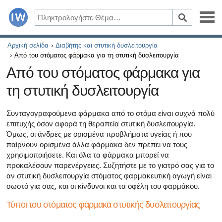
Ασθένειες
Αρχική σελίδα
Διαβήτης και στυτική δυσλειτουργία
Από του στόματος φάρμακα για τη στυτική δυσλειτουργία
Συμπτώματα
Από του στόματος φάρμακα για
τη στυτική δυσλειτουργία
Φάρμακα και συμπληρώματα
Υγιεινός τρόπος ζωής
Συνταγογραφούμενα φάρμακα από το στόμα είναι συχνά πολύ
επιτυχής όσον αφορά τη θεραπεία στυτική δυσλειτουργία.
Όμως, οι άνδρες με ορισμένα προβλήματα υγείας ή που
Όλα τα άρθρα σχετικά με το διαβήτη και τη στυτική δυσλ
παίρνουν ορισμένα άλλα φάρμακα δεν πρέπει να τους
χρησιμοποιήσετε. Και όλα τα φάρμακα μπορεί να
Όλα τα άρθρα για τη σεξουαλική υγεία
προκαλέσουν παρενέργειες. Συζητήστε με το γιατρό σας για το
αν στυτική δυσλειτουργία στόματος φαρμακευτική αγωγή είναι
Όλα τα άρθρα σχετικά με το διαβήτη και το ενδοκρινικό
σωστό για σας, και οι κίνδυνοι και τα οφέλη του φαρμάκου.
Όλα τα άρθρα σχετικά με το πώς η καρδιά σας επηρεάζει
Τύποι του στόματος φάρμακα στυτικής δυσλειτουργίας