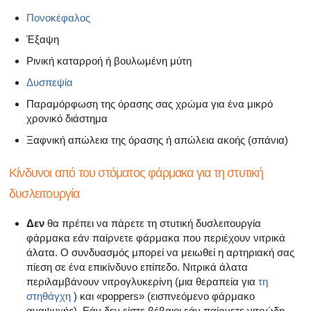
Πονοκέφαλος
Έξαψη
Ρινική καταρροή ή βουλωμένη μύτη
Δυσπεψία
Παραμόρφωση της όρασης σας χρώμα για ένα μικρό
χρονικό διάστημα
Ξαφνική απώλεια της όρασης ή απώλεια ακοής (σπάνια)
Κίνδυνοι από του στόματος φάρμακα για τη στυτική
δυσλειτουργία
Δεν
θα πρέπει να πάρετε τη στυτική δυσλειτουργία
φάρμακα εάν παίρνετε φάρμακα που περιέχουν νιτρικά
άλατα. Ο συνδυασμός μπορεί να μειωθεί η αρτηριακή σας
πίεση σε ένα επικίνδυνο επίπεδο. Νιτρικά άλατα
περιλαμβάνουν νιτρογλυκερίνη (μια θεραπεία για
τη
στηθάγχη
) και «poppers» (εισπνεόμενο φάρμακο
αναψυχής). Εάν δεν είστε βέβαιοι εάν παίρνετε νιτρώδη,