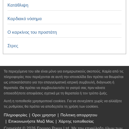
Κατάθλιψη
Καρδιακό νόσημα
Ο καρκίνος του προστάτη
Στρες
Τα περιεχόμενα του site είναι μόνο για ενημερωτικούς σκοπούς. Καμία από τις
πληροφορίες που περιέχονται σε αυτή την ιστοσελίδα δεν πρέπει να θεωρείται
ως υποκατάστατο για την επαγγελματική ιατρική συμβουλή, διάγνωση ή
θεραπεία. Θα πρέπει να συμβουλευτείτε το γιατρό σας πριν κάνετε
οποιεσδήποτε αποφάσεις σχετικά με τη θεραπεία ή τον τρόπο ζωής.
Αυτή η τοποθεσία χρησιμοποιεί cookies. Για να συνεχίσετε χωρίς να αλλάξετε
τις ρυθμίσεις θα πρέπει να αποδεχτείτε τη χρήση των cookies.
Πληροφορίες
Οροι χρησησ
Πολιτικη απορρητου
Επικοινωνήστε Μαζί Μας
Χάρτης τοποθεσίας
Copyright © 2026 Eposgo Press Ltd. Με την επιφύλαξη όλων των