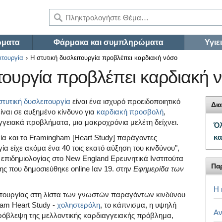
ώματα
Φάρμακα και συμπληρώματα
Υγιε
ιτουργία
Η στυτική δυσλειτουργία προβλέπει καρδιακή νόσο
ιτουργία προβλέπει καρδιακή 
στυτική δυσλειτουργία
είναι ένα ισχυρό προειδοποιητικό
Δια
ίναι σε αυξημένο κίνδυνο για
καρδιακή προσβολή
,
γγειακά προβλήματα, μια μακροχρόνια μελέτη δείχνει.
Όλ
κα
κία και το Framingham [Heart Study] παράγοντες
γία είχε ακόμα ένα 40 τοις εκατό αύξηση του κινδύνου",
ς επιδημιολογίας στο New England Ερευνητικά Ινστιτούτα
Παρ
ς που δημοσιεύθηκε online Ιαν 19. στην
Εφημερίδα των
Η 
ειτουργίας στη λίστα των γνωστών παραγόντων κινδύνου
ham Heart Study -
χοληστερόλη
, το κάπνισμα, η υψηλή
Αν
πρόβλεψη της μελλοντικής καρδιαγγειακής πρόβλημα,