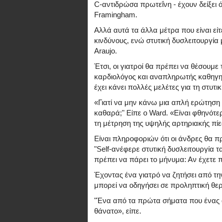
C-αντιδρώσα πρωτεΐνη - έχουν δείξει 
Framingham.
Αλλά αυτά τα άλλα μέτρα που είναι εί
κινδύνους, ενώ στυτική δυσλειτουργία
Araujo.
Έτσι, οι γιατροί θα πρέπει να θέσουμε
καρδιολόγος και αναπληρωτής καθηγητή
έχει κάνει πολλές μελέτες για τη στυτι
«Γιατί να μην κάνω μια απλή ερώτησ
καθαρά;" Είπε ο Ward. «Είναι φθηνότερ
τη μέτρηση της υψηλής αρτηριακής πίε
Είναι πληροφοριών ότι οι άνδρες θα π
"Self-ανέφερε στυτική δυσλειτουργία ται
πρέπει να πάρει το μήνυμα: Αν έχετε π
Έχοντας ένα γιατρό να ζητήσει από τ
μπορεί να οδηγήσει σε προληπτική θερα
"Ένα από τα πρώτα σήματα που ένας άν
θάνατο», είπε.