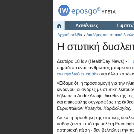
Ασθένειες
Συμπτ
Αρχική σελίδα
Διαβήτης και στυτική δυσλε
Η στυτική δυσλε
Δευτέρα 18 Ιαν (HealthDay News) -
Η 
σημάδι ότι ένας άνθρωπος μπορεί να ε
εγκεφαλικό επεισόδιο
και άλλα καρδια
«Είδαμε ότι η προσαρμογή για την ηλι
κινδύνου, οι άνδρες με στυτική λειτουρ
δήλωσε ο Andre Araujo, διευθυντής τη
και επικεφαλής συγγραφέας της έκθεση
Ευρωπαϊκών Κολεγίου Καρδιολογίας.
Αν και η προσθήκη της στυτικής δυσλ
καθορίζονται από την μελέτη Framing
αρτηριακή πίεση - δεν βελτιώνει την 