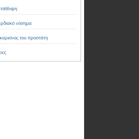
τάθλιψη
ρδιακό νόσημα
καρκίνος του προστάτη
ρες