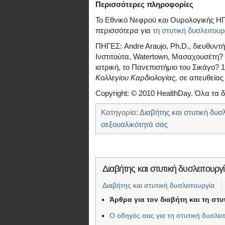
Περισσότερες πληροφορίες
Το Εθνικό Νεφρού και Ουρολογικής ΗΠ
περισσότερα για
τη στυτική δυσλειτουρ
ΠΗΓΕΣ: Andre Araujo, Ph.D., διευθυντή
Ινστιτούτα, Watertown, Μασαχουσέτη?
ιατρική, το Πανεπιστήμιο του Σικάγο? 
Κολλεγίου Καρδιολογίας,
σε απευθείας
Copyright: © 2010 HealthDay. Όλα τα 
Κατηγορία:
Διαβήτης και στυτική δυσ
σεξουαλικότητά σας
Διαβήτης και στυτική δυσλειτουργ
Διαβήτης και στυτική δυσλειτουργία
Άρθρα για τον διαβήτη και τη στυ
Ο οδηγός σας για τη στυτική δυσλει