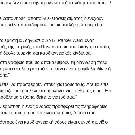
ότι δεν βελτιώσει την προγνωστική ικανότητα του προφίλ
τε δαπανηρές, απαιτούν εξετάσεις αίματος ή ενέχουν
 μπορεί να προσδιοριστεί με μια απλή ερώτηση, είπε
 το ερώτημα, δήλωσε ο Δρ R. Parker Ward, ένας
ς της Ιατρικής στο Πανεπιστήμιο του Σικάγο, ο οποίος
κή δυσλειτουργία και καρδιαγγειακός κίνδυνος.
η στο γραφείο που θα αποκαλύψουν τη διάγνωση πολύ
η και ευκολότερη από ό, τι κάνει ένα προφίλ λιπιδίων ή
σης."
ρέπει να προσφέρουν στους γιατρούς τους, Araujo είπε.
ριάζει με ό, τι λένε οι ουρολόγοι για το θέμα», είπε. "Θα
ρόβλημα στύσης, δείτε το γιατρό σας."
ην ερώτηση ή ένας άνδρας προσφέρει τις πληροφορίες
πεία που μπορεί να είναι σωτήρια, Araujo είπε.
τρας έχει καρδιαγγειακή νόσος είναι συχνά αιφνίδιο