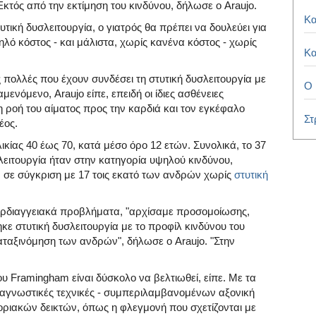
Εκτός από την εκτίμηση του κινδύνου, δήλωσε ο Araujo.
Κα
τική δυσλειτουργία, ο γιατρός θα πρέπει να δουλεύει για
ηλό κόστος - και μάλιστα, χωρίς κανένα κόστος - χωρίς
Κα
ις πολλές που έχουν συνδέσει τη στυτική δυσλειτουργία με
Ο 
μενόμενο, Araujo είπε, επειδή οι ίδιες ασθένειες
 ροή του αίματος προς την καρδιά και τον εγκέφαλο
Στ
έος.
ικίας 40 έως 70, κατά μέσο όρο 12 ετών. Συνολικά, το 37
λειτουργία ήταν στην κατηγορία υψηλού κινδύνου,
σε σύγκριση με 17 τοις εκατό των ανδρών χωρίς
στυτική
αρδιαγγειακά προβλήματα, "αρχίσαμε προσομοίωσης,
ε στυτική δυσλειτουργία με το προφίλ κινδύνου του
αξινόμηση των ανδρών", δήλωσε ο Araujo. "Στην
του Framingham είναι δύσκολο να βελτιωθεί, είπε. Με τα
 διαγνωστικές τεχνικές - συμπεριλαμβανομένων αξονική
ριακών δεικτών, όπως η φλεγμονή που σχετίζονται με