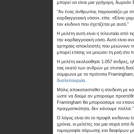
μπορεί να είναι μια γρήγορη, δωρεάν 
"Αν ένας άνθρωπος παρουσιάζει με στυ
καρδιαγγειακή νόσο», είπε. «Είναι χαμ
τον κίνδυνο που σχετίζεται με αυτό."
Η μελέτη αυτή είναι η τελευταία από τ
την καρδιαγγειακή νόσο. Αυτό είναι ανα
αρτηρίας-αποκλειστές που μειώνουν τη
μπορεί επίσης να μειώσει τη ροή στο π
Η μελέτη ακολούθησε 1.057 άνδρες, ηλ
τοις εκατό των ανδρών με στυτική δυσ
σύμφωνα με τα πρότυπα Framingham, 
δυσλειτουργία
.
Μόλις αποκατασταθεί η σύνδεση με κ
ώστε να δούμε αν μπορούμε προστέθηκ
Framingham θα μπορούσαμε να επανατ
πραγματικότητα, δεν κάνουμε πολλά."
Ο λόγος είναι ότι το προφίλ κινδύνου 
χρόνια, οι μελέτες του μια σειρά από
τομογραφία σάρωσης και διαφόρων μο