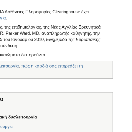
Α Ασθένειες Πληροφορίες Clearinghouse έχει
γία
.
ς, της επιδημιολογίας, της Νέας Αγγλίας Ερευνητικά
 R. Parker Ward, MD, αναπληρωτής καθηγητής, την
19 του Ιανουαρίου 2010,
Εφημερίδα της Ευρωπαϊκής
 σύνδεση
δικαιώματα διατηρούνται.
λειτουργία
,
πώς η καρδιά σας επηρεάζει τη
ία
τική δυσλειτουργία
τουργία