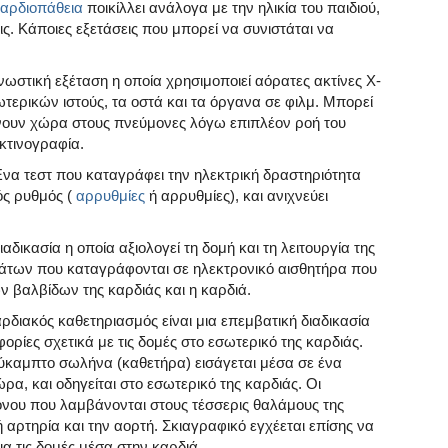
αρδιοπάθεια
ποικίλλει ανάλογα με την ηλικία του παιδιού,
εις. Κάποιες εξετάσεις που μπορεί να συνιστάται να
ωστική εξέταση η οποία χρησιμοποιεί αόρατες ακτίνες X-
ωτερικών ιστούς, τα οστά και τα όργανα σε φιλμ. Μπορεί
ουν χώρα στους πνεύμονες λόγω επιπλέον ροή του
ακτινογραφία.
να τεστ που καταγράφει την ηλεκτρική δραστηριότητα
κός ρυθμός (
αρρυθμίες
ή αρρυθμίες), και ανιχνεύει
αδικασία η οποία αξιολογεί τη δομή και τη λειτουργία της
μάτων που καταγράφονται σε ηλεκτρονικό αισθητήρα που
ν βαλβίδων της καρδιάς και η καρδιά.
διακός καθετηριασμός είναι μια επεμβατική διαδικασία
ορίες σχετικά με τις δομές στο εσωτερικό της καρδιάς.
ύκαμπτο σωλήνα (καθετήρα) εισάγεται μέσα σε ένα
α, και οδηγείται στο εσωτερικό της καρδιάς. Οι
γόνου που λαμβάνονται στους τέσσερις θαλάμους της
 αρτηρία και την αορτή. Σκιαγραφικό εγχέεται επίσης να
α τις δομές μέσα στην καρδιά.