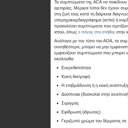
Τα συμπτώματα της ACA να ποικίλουν
αρτηρίας. Μερικοί τύποι δεν έχουν συ
στη ζωή τους κατά τη διάρκεια διαγνωσ
υπερηχοκαρδιογράφημα (echo) ή καρδι
προκαλέσει συμπτώματα που σχετίζοντ
ιστού, όπως
ο πόνος στο στήθος
στην 
Ανάλογα με τον τύπο του ΑΟΑ, τα συμπ
συνηθέστερα, μπορεί να μην εμφανιστ
εμφανίζουν συμπτώματα που μπορεί να
ακόλουθα:
Ευερεθιστότητα
Κακή διατροφή
Η επιβράδυνση ή η κακή ανάπτυξη
Δύσπνοια (δυσκολία στην αναπνοή
Συριγμός
Εφίδρωση (ιδρώτας)
Γκριζωπό χρώμα του δέρματος σε