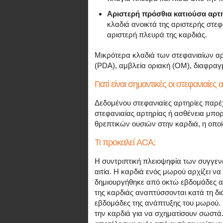
Αριστερή πρόσθια κατιούσα αρτη
κλαδιά ανοικτά της αριστερής στεφ
αριστερή πλευρά της καρδιάς.
Μικρότερα κλαδιά των στεφανιαίων αρ
(PDA), αμβλεία οριακή (OM), διαφραγμα
Γιατί είναι σημαντικές οι στεφανιαίες 
Δεδομένου στεφανιαίες αρτηρίες παρέ
στεφανιαίας αρτηρίας ή ασθένεια μπορ
θρεπτικών ουσιών στην καρδιά, η οπο
Τι προκαλεί ACA;
Η συντριπτική πλειοψηφία των συγγε
αιτία. Η καρδιά ενός μωρού αρχίζει ν
δημιουργήθηκε από οκτώ εβδομάδες α
της καρδιάς αναπτύσσονται κατά τη δι
εβδομάδες της ανάπτυξης του μωρού. 
την καρδιά για να σχηματίσουν σωστά.