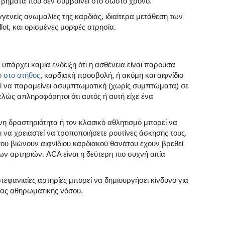
 βήματα που δεν συμβαίνει στο σωστό χρόνο.
γενείς ανωμαλίες της καρδιάς, ιδιαίτερα μετάθεση των
lot, και ορισμένες μορφές ατρησία.
α υπάρχει καμία ένδειξη ότι η ασθένεια είναι παρούσα
 στο στήθος
, καρδιακή προσβολή, ή ακόμη και αιφνίδιο
εί να παραμείνει ασυμπτωματική (χωρίς συμπτώματα) σε
ντελώς απληροφόρητοι ότι αυτός ή αυτή είχε ένα
νη δραστηριότητα ή τον κλασικό αθλητισμό μπορεί να
αι να χρειαστεί να τροποποιήσετε ρουτίνες άσκησης τους.
που βιώνουν αιφνίδιου καρδιακού θανάτου έχουν βρεθεί
ν αρτηριών. ACA είναι η δεύτερη πιο συχνή αιτία
στεφανιαίες αρτηρίες μπορεί να δημιουργήσει κίνδυνο για
ίας αθηρωματικής νόσου.