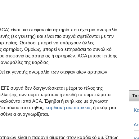
A) είναι μια στεφανιαία αρτηρία που έχει μια ανωμαλία
νής (εκ γενετής) και είναι πιο συχνά σχετίζονται με την
 αρτηρίας. Ωστόσο, μπορεί να υπάρχουν άλλες
ς αρτηρίας. Ομοίως, μπορεί να επηρεάσει το συνολικό
υ στεφανιαίας αρτηρίας ή αρτηριών. ACA μπορεί επίσης
 ανωμαλίες της καρδιάς.
ηθεί εκ γενετής ανωμαλία των στεφανιαίων αρτηριών
 ΕΓΣ συχνά δεν διαγιγνώσκεται μέχρι το τέλος της
ς έλλειψης των συμπτωμάτων ή επειδή τα συμπτώματα
Τα 
οκαλούνται από ACA. Έφηβοι ή ενήλικες με άγνωστη
διο πόνου στο στήθος,
καρδιακή ανεπάρκεια
, ή ακόμη και
Κα
ασθένεια αναγνωρίζεται.
Ασ
αρτηριών είναι η παροχή αίματος στον καρδιακό μυ. Όπως