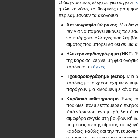
Ο διαγνωστικός έλεγχος για συγγενή
κ
η κλινική νόσο, και θεσμικές προτιμήσ
περιλαμβάνουν τα ακόλουθα:
Ακτινογραφία θώρακος.
Μια διαγν
ray για να παράγει εικόνες των εσ
να υπάρχουν αλλαγές που λαμβάν
αίματος που μπορεί να δει σε μια 
Ηλεκτροκαρδιογράφημα (ΗΚΓ).
Έ
της καρδιάς, δείχνει μη φυσιολογι
καρδιακό μυ
άγχος
.
Ηχοκαρδιογράφημα (echo).
Μια δι
καρδιάς με τη χρήση ηχητικών κυ
παράγουν μια κινούμενη εικόνα τω
Καρδιακό καθετηριασμό.
Ένας καρ
που δίνει πολύ λεπτομερείς πληροφ
Υπό νάρκωση, ένα μικρό, λεπτό, ε
αιμοφόρο αγγείο στη βουβωνική χώρ
μετρήσεις πίεσης αίματος και οξυ
καρδιάς, καθώς και την πνευμονική
απεικονίσει με μεγαλύτερη σαφήνει