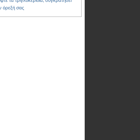
ψτε τα τριγλυκερίδια, συγκρατήσει
ν όρεξή σας