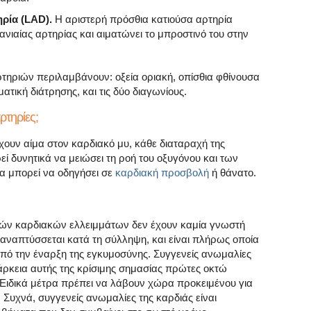
ρία (LAD).
Η αριστερή πρόσθια κατιούσα αρτηρία
ανιαίας αρτηρίας και αιματώνει το μπροστινό του στην
τηριών περιλαμβάνουν: οξεία οριακή, οπίσθια φθίνουσα
τική διάτρησης, και τις δύο διαγωνίους.
αρτηρίες;
χουν αίμα στον καρδιακό μυ, κάθε διαταραχή της
εί δυνητικά να μειώσει τη ροή του οξυγόνου και των
ία μπορεί να οδηγήσει σε
καρδιακή προσβολή
ή θάνατο.
νών καρδιακών ελλειμμάτων δεν έχουν καμία γνωστή
α αναπτύσσεται κατά τη σύλληψη, και είναι πλήρως οποία
πό την έναρξη της εγκυμοσύνης. Συγγενείς ανωμαλίες
άρκεια αυτής της κρίσιμης σημασίας πρώτες οκτώ
Ειδικά μέτρα πρέπει να λάβουν χώρα προκειμένου για
 Συχνά, συγγενείς ανωμαλίες της καρδιάς είναι