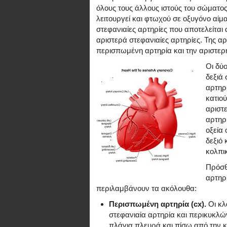
όλους τους άλλους ιστούς του σώματος
λειτουργεί και φτωχού σε οξυγόνο αίμ
στεφανιαίες αρτηρίες που αποτελείται
αριστερά στεφανιαίες αρτηρίες. Της α
περισπωμένη αρτηρία και την αριστερ
Οι δύο
δεξιά 
αρτηρ
κατιο
αριστε
αρτηρί
οξεία 
δεξιό
κολπι
Πρόσθε
αρτηρί
περιλαμβάνουν τα ακόλουθα:
Περισπωμένη αρτηρία (cx).
Οι κλ
στεφανιαία αρτηρία και περικυκλών
πλάγια πλευρά και πίσω από την κ