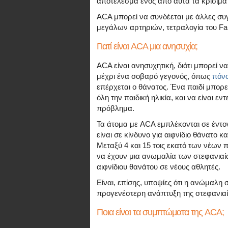
αποτέλεσμα ενός από αυτά τα κρίσιμα
ACA μπορεί να συνδέεται με άλλες συγ
μεγάλων αρτηριών, τετραλογία του Fal
Γιατί είναι ACA μια ανησυχία;
ACA είναι ανησυχητική, διότι μπορεί ν
μέχρι ένα σοβαρό γεγονός, όπως
πόνο
επέρχεται ο θάνατος. Ένα παιδί μπορ
όλη την παιδική ηλικία, και να είναι ε
πρόβλημα.
Τα άτομα με ACA εμπλέκονται σε έντο
είναι σε κίνδυνο για αιφνίδιο θάνατο κ
Μεταξύ 4 και 15 τοις εκατό των νέων 
να έχουν μια ανωμαλία των στεφανιαίω
αιφνίδιου θανάτου σε νέους αθλητές.
Είναι, επίσης, υποψίες ότι η ανώμαλη 
προγενέστερη ανάπτυξη της στεφανια
Ποια είναι τα συμπτώματα της ACA;