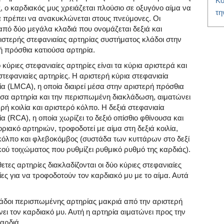
Κό
, ο καρδιακός μυς χρειάζεται πλούσιο σε οξυγόνο αίμα να
τη
α πρέπει να ανακυκλώνεται στους πνεύμονες. Οι
 από δύο μεγάλα κλαδιά που ονομάζεται δεξιά και
ριστερής στεφανιαίας αρτηρίας συστήματος κλάδοι στην
ή πρόσθια κατιούσα αρτηρία.
 κύριες στεφανιαίες αρτηρίες είναι τα κύρια αριστερά και
στεφανιαίες αρτηρίες. Η αριστερή κύρια στεφανιαία
ία (LMCA), η οποία διαιρεί μέσα στην αριστερή πρόσθια
ύσα αρτηρία και την περισπωμένη διακλάδωση, αιματώνει
ρή κοιλία και αριστερό κόλπο. Η δεξιά στεφανιαία
α (RCA), η οποία χωρίζει το δεξιό οπίσθιο φθίνουσα και
οριακό αρτηριών, τροφοδοτεί με αίμα στη δεξιά κοιλία,
 κόλπο και φλεβοκόμβος (συστάδα των κυττάρων στο δεξί
κού τοιχώματος που ρυθμίζει ρυθμικό ρυθμό της καρδιάς).
τες αρτηρίες διακλαδίζονται οι δύο κύριες στεφανιαίες
ες για να τροφοδοτούν τον καρδιακό μυ με το αίμα. Αυτά
άδοι περισπωμένης αρτηρίας μακριά από την αριστερή
ει τον καρδιακό μυ. Αυτή η αρτηρία αιματώνει προς την
αρδιά.