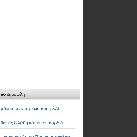
πιο δημοφιλή
ρδιακή ανεπάρκεια και η ΧΑΠ
θενείς 8 λάθη κάνει την καρδιά