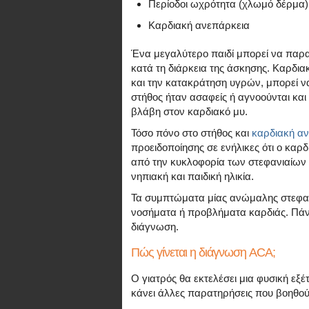
Περίοδοι ωχρότητα (χλωμό δέρμα)
Καρδιακή ανεπάρκεια
Ένα μεγαλύτερο παιδί μπορεί να παρα
κατά τη διάρκεια της άσκησης. Καρδι
και την κατακράτηση υγρών, μπορεί να
στήθος ήταν ασαφείς ή αγνοούνται και
βλάβη στον καρδιακό μυ.
Τόσο πόνο στο στήθος και
καρδιακή α
προειδοποίησης σε ενήλικες ότι ο κα
από την κυκλοφορία των στεφανιαίων 
νηπιακή και παιδική ηλικία.
Τα συμπτώματα μίας ανώμαλης στεφανι
νοσήματα ή προβλήματα καρδιάς. Πάντα
διάγνωση.
Πώς γίνεται η διάγνωση ACA;
Ο γιατρός θα εκτελέσει μια φυσική εξέ
κάνει άλλες παρατηρήσεις που βοηθού