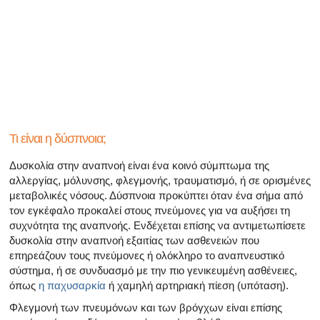
Όλα τα άρθρα για το αρσενικό αναπαραγωγικό σύστημα
Όλα τα άρθρα σχετικά με την κατάθλιψη και τη στυτική δ
Όλα τα άρθρα για τη στυτική δυσλειτουργία
Όλα τα άρθρα για τις σχέσεις και στυτική δυσλειτουργία
Όλα τα άρθρα για τα σεξουαλικώς μεταδιδόμενα νοσήμα
Τι είναι η δύσπνοια;
Δυσκολία στην αναπνοή είναι ένα κοινό σύμπτωμα της
Όλα τα άρθρα σχετικά με τη διαχείριση της σκλήρυνσης
αλλεργίας, μόλυνσης, φλεγμονής, τραυματισμό, ή σε ορισμένες
μεταβολικές νόσους. Δύσπνοια προκύπτει όταν ένα σήμα από
τον εγκέφαλο προκαλεί στους πνεύμονες για να αυξήσει τη
συχνότητα της αναπνοής. Ενδέχεται επίσης να αντιμετωπίσετε
δυσκολία στην αναπνοή εξαιτίας των ασθενειών που
επηρεάζουν τους πνεύμονες ή ολόκληρο το αναπνευστικό
σύστημα, ή σε συνδυασμό με την πιο γενικευμένη ασθένειες,
όπως
η παχυσαρκία
ή χαμηλή αρτηριακή πίεση (υπόταση).
Φλεγμονή των πνευμόνων και των βρόγχων είναι επίσης