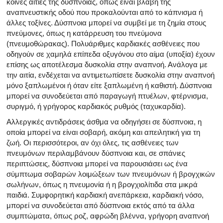
κοινές αιτίες της δύσπνοιας, όπως είναι βλάβη της
αναπνευστικής οδού που προκαλούνται από το κάπνισμα ή
άλλες τοξίνες. Δύσπνοια μπορεί να συμβεί με τη ζημία στους
πνεύμονες, όπως η κατάρρευση του πνεύμονα
(πνευμοθώρακας). Πολυάριθμες καρδιακές ασθένειες που
οδηγούν σε χαμηλά επίπεδα οξυγόνου στο αίμα (υποξία) έχουν
επίσης ως αποτέλεσμα δυσκολία στην αναπνοή. Ανάλογα με
την αιτία, ενδέχεται να αντιμετωπίσετε δυσκολία στην αναπνοή
μόνο ξαπλωμένοι ή όταν είτε ξαπλωμένη ή καθιστή. Δύσπνοια
μπορεί να συνοδεύεται από παραγωγή πτυέλων, φτέρνισμα,
συριγμό, ή γρήγορος καρδιακός ρυθμός (ταχυκαρδία).
Αλλεργικές αντιδράσεις άσθμα να οδηγήσει σε δύσπνοια, η
οποία μπορεί να είναι σοβαρή, ακόμη και απειλητική για τη
ζωή. Οι περισσότεροι, αν όχι όλες, τις ασθένειες των
πνευμόνων περιλαμβάνουν δύσπνοια και, σε σπάνιες
περιπτώσεις, δύσπνοια μπορεί να παρουσιάσει ως ένα
σύμπτωμα σοβαρών λοιμώξεων των πνευμόνων ή βρογχικών
σωλήνων, όπως η πνευμονία ή η βρογχιολίτιδα στα μικρά
παιδιά. Συμφορητική καρδιακή ανεπάρκεια, καρδιακή νόσο,
μπορεί να συνοδεύεται από δύσπνοια εκτός από τα άλλα
συμπτώματα, όπως ροζ, αφρώδη βλέννα, γρήγορη αναπνοή