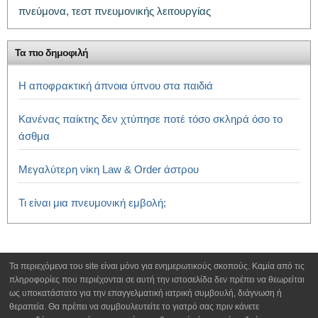
πνεύμονα,
τεστ πνευμονικής λειτουργίας
Τα πιο δημοφιλή
Η αποφρακτική άπνοια ύπνου στα παιδιά
Κανένας παίκτης δεν χτύπησε ποτέ τόσο σκληρά όσο το
άσθμα
Μεγαλύτερη νίκη Law & Order άστρου
Τι είναι μια πνευμονική εμβολή;
Τα περιεχόμενα του site είναι μόνο για ενημερωτικούς σκοπούς. Καμία από τις
πληροφορίες που περιέχονται σε αυτή την ιστοσελίδα δεν πρέπει να θεωρείται
ως υποκατάστατο για την επαγγελματική ιατρική συμβουλή, διάγνωση ή
θεραπεία. Θα πρέπει να συμβουλευτείτε το γιατρό σας πριν κάνετε