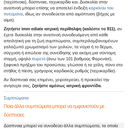
(ταχύπνοια), δύσπνοια, ταχυκαρδία και. Δυσκολία στην
αναπνοή μπορεί επίσης να αποτελεί ένδειξη
καρκίνου του
πνεύμονα
, ιδίως αν συνοδεύεται από αιμόπτυση (βήχας με
αίμα).
Ζητήστε imm ediate ιατρική περίθαλψη (καλέστε το 911),
αν
έχετε δυσκολία στην αναπνοή συνοδευόμενη από κάθε
απειλητική για τη ζωή συμπτώματα, συμπεριλαμβανομένων
γαλαζωπό χρωματισμό των χειλιών, τα νύχια ή το δέρμα,
σύγχυση ή απώλεια της συνείδησης για ακόμη μια σύντομη
στιγμή, υψηλό
πυρετό
(άνω των 101 βαθμούς Φαρενάιτ),
ξαφνικό πρήξιμο του προσώπου, γλώσσα ή τα χείλη, πόνο στο
στήθος ή πίεση, γρήγορος καρδιακός ρυθμός (ταχυκαρδία).
Αν δύσπνοιά σας επιμένει, χειροτερεύει, ή προκαλεί την
ανησυχία σας,
ζητήστε αμέσως ιατρική φροντίδα.
Συμπτώματα
Ποια άλλα συμπτώματα μπορεί να εμφανιστούν με
δύσπνοια;
Δύσπνοια μπορεί να συνοδεύει άλλα συμπτώματα, τα οποία