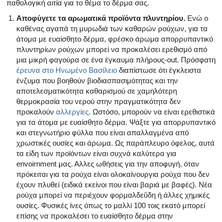
παθολογική αιτία για το θέμα το δέρμα σας.
Αποφύγετε τα αρωματικά προϊόντα πλυντηρίου.
Ενώ ο
καθένας αγαπά τη μυρωδιά των καθαρών ρούχων, για τα
άτομα με ευαίσθητο δέρμα, φρέσκο ​​άρωμα απορρυπαντικό
πλυντηρίων ρούχων μπορεί να προκαλέσει ερεθισμό από
μια μικρή φαγούρα σε ένα έγκαυμα πλήρους-out. Πρόσφατη
έρευνα στο Ηνωμένο Βασίλειο
διαπίστωσε ότι έγκλειστα
ένζυμα που βοηθούν βιοδιασπασιμότητας και την
αποτελεσματικότητα καθαρισμού σε χαμηλότερη
θερμοκρασία του νερού στην πραγματικότητα δεν
προκαλούν
αλλεργίες
. Ωστόσο, μπορούν να είναι ερεθιστικά
για τα άτομα με ευαίσθητο δέρμα. Ψάξτε για απορρυπαντικό
και στεγνωτήριο φύλλα που είναι απαλλαγμένα από
χρωστικές ουσίες και άρωμα. Ως παράπλευρο όφελος, αυτά
τα είδη των προϊόντων είναι συχνά καλύτερα για
envoirnment μας. Αλλες ωθήσεις για την αποφυγή, όταν
πρόκειται για τα ρούχα είναι ολοκαίνουργια ρούχα που δεν
έχουν πλυθεί (ειδικά εκείνοι που είναι βαριά με βαφές). Νέα
ρούχα μπορεί να περιέχουν φορμαλδεΰδη ή άλλες χημικές
ουσίες. Φυσικές ίνες όπως το μαλλί 100 τοις εκατό μπορεί
επίσης να προκαλέσει το ευαίσθητο δέρμα στην