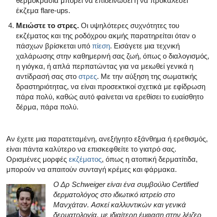
θερμοκρασία μπορεί να επιδεινώσει ή να προκαλέσει
έκζεμα flare-ups.
Μειώστε το στρες.
Οι υψηλότερες συχνότητες του
εκζέματος και της ροδόχρου ακμής παρατηρείται όταν ο
πάσχων βρίσκεται υπό
πίεση
. Εισάγετε μια τεχνική
χαλάρωσης στην καθημερινή σας ζωή, όπως ο διαλογισμός,
η γιόγκα, ή απλά περπατώντας για να μειωθεί γενικά η
αντίδρασή σας στο
στρες
. Με την αύξηση της σωματικής
δραστηριότητας, να είναι προσεκτικοί σχετικά με εφίδρωση
πάρα πολύ, καθώς αυτό φαίνεται να ερεθίσει το ευαίσθητο
δέρμα, πάρα πολύ.
Αν έχετε μια παρατεταμένη, ανεξήγητο εξάνθημα ή ερεθισμός,
είναι πάντα καλύτερο να επισκεφθείτε το γιατρό σας.
Ορισμένες μορφές
εκζέματος
, όπως η ατοπική δερματίτιδα,
μπορούν να απαιτούν συνταγή κρέμες και φάρμακα.
Ο Δρ Schweiger είναι ένα συμβούλιο Certified
δερματολόγος στο ιδιωτικό ιατρείο στο
Μανχάταν.
Ασκεί καλλυντικών και γενικά
δερματολογία, με ιδιαίτερη έμφαση στην λέιζερ