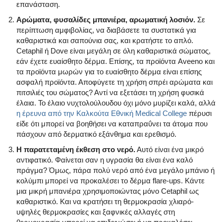
επανάσταση.
Αρώματα, φυσαλίδες μπανιέρα, αρωματική λοσιόν.
Σε
περίπτωση αμφιβολίας, να διαβάσετε τα συστατικά για
καθαριστικά και σαπούνια σας, και κρατήστε το απλό.
Cetaphil ή Dove είναι μεγάλη σε όλη καθαριστικά σώματος,
εάν έχετε ευαίσθητο δέρμα. Επίσης, τα προϊόντα Aveeno και
τα προϊόντα μωρών για το ευαίσθητο δέρμα είναι επίσης
ασφαλή προϊόντα. Αποφύγετε τη χρήση σπρέι αρώματα και
πιτσιλιές του σώματος? Αντί να εξετάσει τη χρήση φυσικά
έλαια. Το έλαιο νυχτολούλουδου όχι μόνο μυρίζει καλά, αλλά
η έρευνα από την Καλκούτα Εθνική Medical College
πέρυσι
είδε ότι μπορεί να βοηθήσει να καταπραΰνει τα άτομα που
πάσχουν από δερματικό εξάνθημα και ερεθισμό.
Η παρατεταμένη έκθεση στο νερό.
Αυτό είναι ένα μικρό
αντιφατικό. Φαίνεται σαν η υγρασία θα είναι ένα καλό
πράγμα? Όμως, πάρα πολύ νερό από ένα μεγάλο μπάνιο ή
κολύμπι μπορεί να προκαλέσει το δέρμα flare-ups. Κάντε
μια μικρή μπανιέρα χρησιμοποιώντας μόνο Cetaphil ως
καθαριστικό. Και να κρατήσει τη θερμοκρασία χλιαρό-
υψηλές θερμοκρασίες και ξαφνικές αλλαγές στη