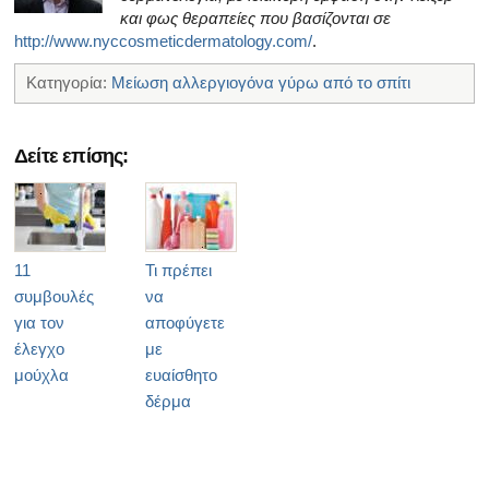
και φως θεραπείες που βασίζονται σε
http://www.nyccosmeticdermatology.com/
.
Κατηγορία:
Μείωση αλλεργιογόνα γύρω από το σπίτι
Δείτε επίσης:
11
Τι πρέπει
συμβουλές
να
για τον
αποφύγετε
έλεγχο
με
μούχλα
ευαίσθητο
δέρμα