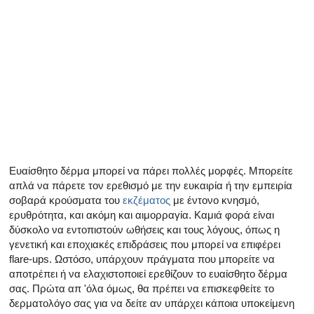
Όλα τα άρθρα για το αρσενικό αναπαραγωγικό σύστημα
Όλα τα άρθρα σχετικά με την κατάθλιψη και τη στυτική δ
Όλα τα άρθρα για τη στυτική δυσλειτουργία
Όλα τα άρθρα για τις σχέσεις και στυτική δυσλειτουργία
Όλα τα άρθρα για τα σεξουαλικώς μεταδιδόμενα νοσήμα
Όλα τα άρθρα σχετικά με τη διαχείριση της σκλήρυνσης
Ευαίσθητο δέρμα μπορεί να πάρει πολλές μορφές. Μπορείτε
απλά να πάρετε τον ερεθισμό με την ευκαιρία ή την εμπειρία
σοβαρά κρούσματα του
εκζέματος
με έντονο κνησμό,
ερυθρότητα, και ακόμη και αιμορραγία. Καμιά φορά είναι
δύσκολο να εντοπιστούν ωθήσεις και τους λόγους, όπως η
γενετική και εποχιακές επιδράσεις που μπορεί να επιφέρει
flare-ups. Ωστόσο, υπάρχουν πράγματα που μπορείτε να
αποτρέπει ή να ελαχιστοποιεί ερεθίζουν το ευαίσθητο δέρμα
σας. Πρώτα απ 'όλα όμως, θα πρέπει να επισκεφθείτε το
δερματολόγο σας για να δείτε αν υπάρχει κάποια υποκείμενη