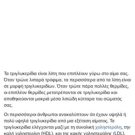
Όλα τα άρθρα για το αρσενικό αναπαραγωγικό σύστημα
Όλα τα άρθρα σχετικά με την κατάθλιψη και τη στυτική δ
Όλα τα άρθρα για τη στυτική δυσλειτουργία
Όλα τα άρθρα για τις σχέσεις και στυτική δυσλειτουργία
Όλα τα άρθρα για τα σεξουαλικώς μεταδιδόμενα νοσήμα
Όλα τα άρθρα σχετικά με τη διαχείριση της σκλήρυνσης
Τα τριγλυκερίδια είναι λίπη που επιπλέουν γύρω στο αίμα σας.
Όταν τρώνε λιπαρά τρόφιμα, τα περισσότερα από τα λίπη είναι
σε μορφή τριγλυκεριδίων. Όταν τρώτε πάρα πολλές θερμίδες,
οι επιπλέον θερμίδες μετατρέπονται σε τριγλυκερίδια και
αποθηκεύονται μακριά μέσα λιπώδη κύτταρα του σώματός
σας.
Οι περισσότεροι άνθρωποι ανακαλύπτουν ότι έχουν υψηλά ή
πολύ υψηλά τριγλυκερίδια από μια εξέταση αίματος. Τα
τριγλυκερίδια ελέγχονται μαζί με τη συνολική
χοληστερόλη
, την
καλή χοληστερίνη (HDL), και της κακής χοληστερόλης (LDL).