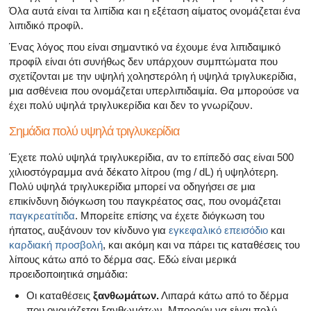
Όλα αυτά είναι τα λιπίδια και η εξέταση αίματος ονομάζεται ένα
λιπιδικό προφίλ.
Ένας λόγος που είναι σημαντικό να έχουμε ένα λιπιδαιμικό
προφίλ είναι ότι συνήθως δεν υπάρχουν συμπτώματα που
σχετίζονται με την υψηλή χοληστερόλη ή υψηλά τριγλυκερίδια,
μια ασθένεια που ονομάζεται υπερλιπιδαιμία. Θα μπορούσε να
έχει πολύ υψηλά τριγλυκερίδια και δεν το γνωρίζουν.
Σημάδια πολύ υψηλά τριγλυκερίδια
Έχετε πολύ υψηλά τριγλυκερίδια, αν το επίπεδό σας είναι 500
χιλιοστόγραμμα ανά δέκατο λίτρου (mg / dL) ή υψηλότερη.
Πολύ υψηλά τριγλυκερίδια μπορεί να οδηγήσει σε μια
επικίνδυνη διόγκωση του παγκρέατος σας, που ονομάζεται
παγκρεατίτιδα
. Μπορείτε επίσης να έχετε διόγκωση του
ήπατος, αυξάνουν τον κίνδυνο για
εγκεφαλικό επεισόδιο
και
καρδιακή προσβολή
, και ακόμη και να πάρει τις καταθέσεις του
λίπους κάτω από το δέρμα σας. Εδώ είναι μερικά
προειδοποιητικά σημάδια:
Οι καταθέσεις
ξανθωμάτων.
Λιπαρά κάτω από το δέρμα
που ονομάζεται ξανθωμάτων. Μπορούν να είναι πολύ