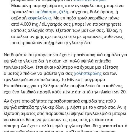
Μειωμένη παροχή αίματος στον εγκέφαλό σας μπορεί να
προκαλέσει
μούδιασμα
,
ζάλη
, σύγχυση, θολή όραση, ή
σοβαρή
κεφαλαλγία
. Με επίπεδα τριγλυκεριδίων πάνω
από 4.000 mg / dL γιατρός σας μπορεί να παρατηρήσετε
κάποιες αλλαγές στην εξέταση των ματιών σας. Τέλος, η
απώλεια μνήμης έχει συσχετιστεί με ορισμένες ασθένειες
που προκαλούν αυξημένα τριγλυκερίδια.
Να θυμάστε ότι μπορείτε να έχετε προειδοποιητικά σημάδια για
υψηλά τριγλυκερίδια ή ακόμη και πολύ υψηλά επίπεδα
τριγλυκεριδίων, έτσι είναι καλύτερο να έχουμε μια εξέταση
αίματος λιπιδίων να μάθετε για σας
χοληστερόλης
και των
τριγλυκεριδίων επίπεδα σας. Το Εθνικό Πρόγραμμα
Εκπαίδευσης για τη Χοληστερόλη συμβουλεύει ότι ο καθένας
έχει ένα λιπιδικό προφίλ κάθε πέντε έτη από την ηλικία των 20.
Αν έχετε οποιαδήποτε προειδοποιητικά σημάδια της πολύ
υψηλά επίπεδα τριγλυκεριδίων, μιλήστε με το γιατρό σας. Αν η
εξέταση αίματος σας παρουσιάζει υψηλά τριγλυκερίδια μπορεί
να είναι σε θέση να μειώσουν τις τιμές τους με δίαιτα και
άσκηση. Αν έχετε πολύ υψηλά τριγλυκερίδια, θα χρειαστεί κατά
πάσα πιθανότητα τα φάρμακα, μαζί με δίαιτα και άσκηση.