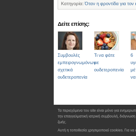
Κατηγορία:
Όταν η φροντίδα για τον 
Δείτε επίσης:
Συμβουλές
Τι να φάτε
6
εμπειρογνωμόνων
με
υγ
σχετικά
ουδετεροπενία
μέ
ουδετεροπενία
να
Τα περιεχόμενα του site είναι μόνο για ενημερω
την επαγγελματική ιατρική συμβουλή, διάγνωση 
ζωής.
Αυτή η τοποθεσία χρησιμοποιεί cookies. Για να 