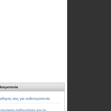
δετεροπενία
οδηγός σας για ουδετεροπενία
τανόηση σοβαρότητα και τη