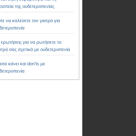
ραπεία της ουδετεροπενίας
τε να καλέσετε τον γιατρό για
δετεροπενία
 ερωτήσεις για να ρωτήσετε το
ατρό σας σχετικά με ουδετεροπενία
αιτα κάνει και don'ts με
δετεροπενία