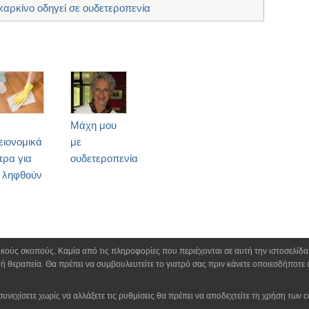
καρκίνο οδηγεί σε ουδετεροπενία
Μάχη μου
ειονομικά
με
τρα για
ουδετεροπενία
 ληφθούν
τικούς σκοπούς. Καμία από τις πληροφορίες που περιέχονται σε αυτή την ιστοσελίδ
ή θεραπεία. Θα πρέπει να συμβουλευτείτε το γιατρό σας πριν κάνετε οποιεσδήποτε 
συνεχίσετε χωρίς να αλλάξετε τις ρυθμίσεις θα πρέπει να αποδεχτείτε τη χρήση των c