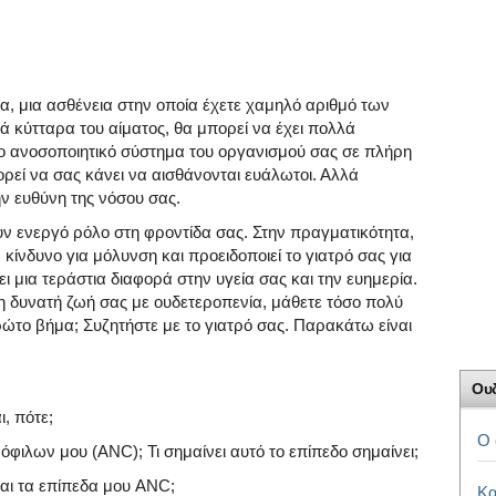
α, μια ασθένεια στην οποία έχετε χαμηλό αριθμό των
 κύτταρα του αίματος, θα μπορεί να έχει πολλά
το ανοσοποιητικό σύστημα του οργανισμού σας σε πλήρη
πορεί να σας κάνει να αισθάνονται ευάλωτοι. Αλλά
ν ευθύνη της νόσου σας.
υν ενεργό ρόλο στη φροντίδα σας. Στην πραγματικότητα,
κίνδυνο για μόλυνση και προειδοποιεί το γιατρό σας για
 μια τεράστια διαφορά στην υγεία σας και την ευημερία.
η δυνατή ζωή σας με ουδετεροπενία, μάθετε τόσο πολύ
ρώτο βήμα; Συζητήστε με το γιατρό σας. Παρακάτω είναι
Ου
ι, πότε;
Ο 
ρόφιλων μου (ANC); Τι σημαίνει αυτό το επίπεδο σημαίνει;
αι τα επίπεδα μου ANC;
Κα