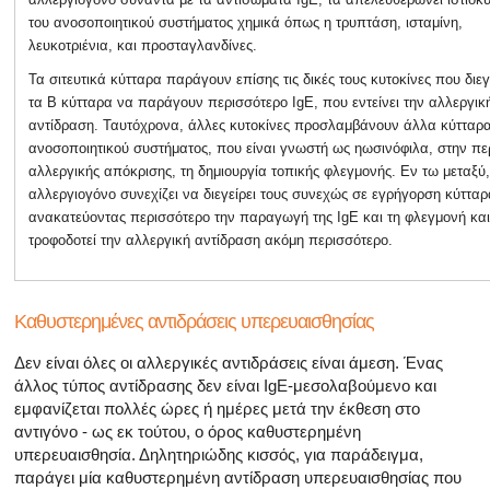
του ανοσοποιητικού συστήματος χημικά όπως η τρυπτάση, ισταμίνη,
λευκοτριένια, και προσταγλανδίνες.
Τα σιτευτικά κύτταρα παράγουν επίσης τις δικές τους κυτοκίνες που διε
τα Β κύτταρα να παράγουν περισσότερο IgE, που εντείνει την αλλεργικ
αντίδραση. Ταυτόχρονα, άλλες κυτοκίνες προσλαμβάνουν άλλα κύτταρα
ανοσοποιητικού συστήματος, που είναι γνωστή ως ηωσινόφιλα, στην πε
αλλεργικής απόκρισης, τη δημιουργία τοπικής φλεγμονής. Εν τω μεταξύ,
αλλεργιογόνο συνεχίζει να διεγείρει τους συνεχώς σε εγρήγορση κύτταρ
ανακατεύοντας περισσότερο την παραγωγή της IgE και τη φλεγμονή και
τροφοδοτεί την αλλεργική αντίδραση ακόμη περισσότερο.
Καθυστερημένες αντιδράσεις υπερευαισθησίας
Δεν είναι όλες οι αλλεργικές αντιδράσεις είναι άμεση. Ένας
άλλος τύπος αντίδρασης δεν είναι IgE-μεσολαβούμενο και
εμφανίζεται πολλές ώρες ή ημέρες μετά την έκθεση στο
αντιγόνο - ως εκ τούτου, ο όρος καθυστερημένη
υπερευαισθησία. Δηλητηριώδης κισσός, για παράδειγμα,
παράγει μία καθυστερημένη αντίδραση υπερευαισθησίας που