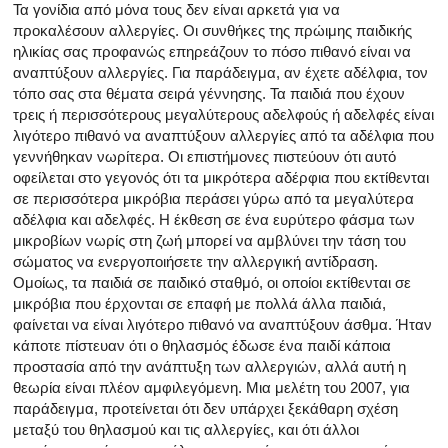
Τα γονίδια από μόνα τους δεν είναι αρκετά για να
προκαλέσουν αλλεργίες. Οι συνθήκες της πρώιμης παιδικής
ηλικίας σας προφανώς επηρεάζουν το πόσο πιθανό είναι να
αναπτύξουν αλλεργίες. Για παράδειγμα, αν έχετε αδέλφια, τον
τόπο σας στα θέματα σειρά γέννησης. Τα παιδιά που έχουν
τρεις ή περισσότερους μεγαλύτερους αδελφούς ή αδελφές είναι
λιγότερο πιθανό να αναπτύξουν αλλεργίες από τα αδέλφια που
γεννήθηκαν νωρίτερα. Οι επιστήμονες πιστεύουν ότι αυτό
οφείλεται στο γεγονός ότι τα μικρότερα αδέρφια που εκτίθενται
σε περισσότερα μικρόβια περάσει γύρω από τα μεγαλύτερα
αδέλφια και αδελφές. Η έκθεση σε ένα ευρύτερο φάσμα των
μικροβίων νωρίς στη ζωή μπορεί να αμβλύνει την τάση του
σώματος να ενεργοποιήσετε την αλλεργική αντίδραση.
Ομοίως, τα παιδιά σε παιδικό σταθμό, οι οποίοι εκτίθενται σε
μικρόβια που έρχονται σε επαφή με πολλά άλλα παιδιά,
φαίνεται να είναι λιγότερο πιθανό να αναπτύξουν άσθμα. Ήταν
κάποτε πίστευαν ότι ο θηλασμός έδωσε ένα παιδί κάποια
προστασία από την ανάπτυξη των αλλεργιών, αλλά αυτή η
θεωρία είναι πλέον αμφιλεγόμενη. Μια μελέτη του 2007, για
παράδειγμα, προτείνεται ότι δεν υπάρχει ξεκάθαρη σχέση
μεταξύ του θηλασμού και τις αλλεργίες, και ότι άλλοι