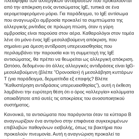
πλειοψηφία των αλλεργικών αντιδράσεων που προκαλούνται
από την απόκριση ενός αντισώματος IgE, τυπικά σε ένα
αερομεταφερόμενο μόριο. Για παράδειγμα, το IgE αντίσωμα
που αναγνωρίζει αμβροσία προκαλεί τα συμπτώματα της
αλλεργικής ρινίτιδας σε πρόωρη πτώση, όταν η γύρη
αμβροσίας είναι παρούσα στον αέρα. Καθαρολόγοι στον τομέα
λένε ότι μόνο ένας IgE-μεσολαβούμενη απόκριση, που
σημαίνει μια άμεση αντίδραση υπερευαισθησίας που
περιλαμβάνει την παρουσία και τη συμμετοχή της IgE
αντισώματος, θα πρέπει να θεωρείται ως αλλεργική απόκριση.
Ωστόσο, δεδομένου ότι άλλες αλλεργικές αντιδράσεις είναι IgG-
μεσολαβούμενη (βλέπε "Ορονοσία») ή μεσολάβηση κυττάρων
Τ (για παράδειγμα, δερματίτιδα εξ επαφής? Βλέπε
"Καθυστέρηση αντιδράσεις υπερευαισθησίας"), αυτή η έκθεση
λαμβάνει την ευρύτερη θέση ότι ο όρος «αλλεργία» καλύμματα
οποιαδήποτε από αυτές τις αποκρίσεις του ανοσοποιητικού
συστήματος.
Κανονικά, τα αντισώματα που παράγονται όταν τα κύτταρα Β
αναγνωρίζουν ένα αντιγόνο στην επιφάνεια συγκεκριμένων
επιβλαβών παθογόνων εισβολής, όπως τα βακτήρια που
προκαλούν πνευμονία. Αυτή η αναγνώριση προκαλεί τα