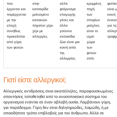
που
στην
αλλά
κρυμμένη
φιστίκ
έρχονται και
κατσαρίδα
φτάρνισμα
πηγή
είναι 
παρέρχονται
μολυσμένο
επαγωγής
των
κοινή
με την
κατοικιών
γάτες και
σπορίων
έναυσ
εποχή
πηγαίνει χέρι-
άλλα
μούχλας
για τις
συνήθως
χέρι με
γούνινα
είναι το
αλλερ
προκαλείται
αλλεργίες.
κατοικίδια
υγρό
τροφί
από γύρη
ζώα είναι μια
χώμα
των φυτών.
κοινή αιτία
των
της
φυτών
αλλεργίας.
σπίτι.
Γιατί είστε αλλεργικοί;
Αλλεργικές αντιδράσεις είναι ακατάλληλες, παραφουσκωμένες
απαντήσεις τοποθετηθεί από το ανοσοποιητικό σύστημα του
οργανισμού ενάντια σε έναν αβλαβή ουσία. Λαμβάνουν γύρη,
για παράδειγμα. Γύρη δεν είναι δηλητηριώδες, λοιμώδη, ή με
οποιοδήποτε τρόπο επιβλαβείς για τον άνθρωπο. Αλλά σε