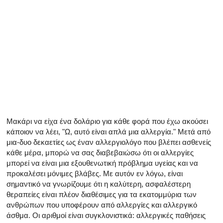
Όλα τα άρθρα για το αρσενικό αναπαραγωγικό σύστημα
Όλα τα άρθρα σχετικά με την κατάθλιψη και τη στυτική δ
Όλα τα άρθρα για τη στυτική δυσλειτουργία
Όλα τα άρθρα για τις σχέσεις και στυτική δυσλειτουργία
Όλα τα άρθρα για τα σεξουαλικώς μεταδιδόμενα νοσήμα
Όλα τα άρθρα σχετικά με τη διαχείριση της σκλήρυνσης
Μακάρι να είχα ένα δολάριο για κάθε φορά που έχω ακούσει
κάποιον να λέει, "Ω, αυτό είναι απλά μια αλλεργία." Μετά από
μια-δυο δεκαετίες ως έναν αλλεργιολόγο που βλέπει ασθενείς
κάθε μέρα, μπορώ να σας διαβεβαιώσω ότι οι αλλεργίες
μπορεί να είναι μια εξουθενωτική πρόβλημα υγείας και να
προκαλέσει μόνιμες βλάβες. Με αυτόν εν λόγω, είναι
σημαντικό να γνωρίζουμε ότι η καλύτερη, ασφαλέστερη
θεραπείες είναι πλέον διαθέσιμες για τα εκατομμύρια των
ανθρώπων που υποφέρουν από αλλεργίες και αλλεργικό
άσθμα. Οι αριθμοί είναι συγκλονιστικά: αλλεργικές παθήσεις