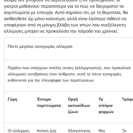
γιατροί μαθαίνουν περισσότερα για το πώς να διαχειριστεί τα
συμπτώματα με επιτυχία. Αυτό σημαίνει ότι, με τη θεραπεία, θα
αισθανθείτε όχι μόνο καλύτερα, αλλά είναι λιγότερο πιθανό να
υποφέρουν από τη μόνιμη βλάβη των ιστών που ανεξέλεγκτη
αλλεργίες μπορεί να προκαλέσει την πάροδο του χρόνου.
Πέντε μεγάλες κατηγορίες αλλεργία
Παρόλο που υπάρχουν πολλές ουσίες (αλλεργιογόνα), που προκαλούν
αλλεργικές αντιδράσεις στον άνθρωπο, αυτά τα πέντε κατηγορίες
ευθύνονται για την πλειοψηφία των περιπτώσεων.
Γύρη
Έντομο
Οργή
Τα
Τρόφ
περιττώματα
κατοικίδιων
σπόρια
ζώων
φορμών
Οι αλλεργίες
Αστική ζωή
Αξιαγάπητος,
Μια
Τα