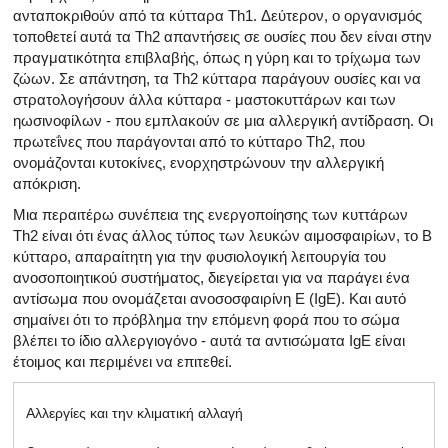
ανταποκριθούν από τα κύτταρα Th1. Δεύτερον, ο οργανισμός
τοποθετεί αυτά τα Th2 απαντήσεις σε ουσίες που δεν είναι στην
πραγματικότητα επιβλαβής, όπως η γύρη και το τρίχωμα των
ζώων. Σε απάντηση, τα Th2 κύτταρα παράγουν ουσίες και να
στρατολογήσουν άλλα κύτταρα - μαστοκυττάρων και των
ηωσινοφίλων - που εμπλακούν σε μια αλλεργική αντίδραση. Οι
πρωτεΐνες που παράγονται από το κύτταρο Th2, που
ονομάζονται κυτοκίνες, ενορχηστρώνουν την αλλεργική
απόκριση.
Μια περαιτέρω συνέπεια της ενεργοποίησης των κυττάρων
Th2 είναι ότι ένας άλλος τύπος των λευκών αιμοσφαιρίων, το Β
κύτταρο, απαραίτητη για την φυσιολογική λειτουργία του
ανοσοποιητικού συστήματος, διεγείρεται για να παράγει ένα
αντίσωμα που ονομάζεται ανοσοσφαιρίνη Ε (IgE). Και αυτό
σημαίνει ότι το πρόβλημα την επόμενη φορά που το σώμα
βλέπει το ίδιο αλλεργιογόνο - αυτά τα αντισώματα IgE είναι
έτοιμος και περιμένει να επιτεθεί.
Αλλεργίες και την κλιματική αλλαγή