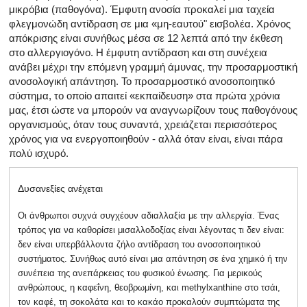
μικρόβια (παθογόνα). Έμφυτη ανοσία προκαλεί μια ταχεία
φλεγμονώδη αντίδραση σε μια «μη-εαυτού" εισβολέα. Χρόνος
απόκρισης είναι συνήθως μέσα σε 12 λεπτά από την έκθεση
στο αλλεργιογόνο. Η έμφυτη αντίδραση και στη συνέχεια
ανάβει μέχρι την επόμενη γραμμή άμυνας, την προσαρμοστική
ανοσολογική απάντηση. Το προσαρμοστικό ανοσοποιητικό
σύστημα, το οποίο απαιτεί «εκπαίδευση» στα πρώτα χρόνια
μας, έτσι ώστε να μπορούν να αναγνωρίζουν τους παθογόνους
οργανισμούς, όταν τους συναντά, χρειάζεται περισσότερος
χρόνος για να ενεργοποιηθούν - αλλά όταν είναι, είναι πάρα
πολύ ισχυρό.
Δυσανεξίες ανέχεται
Οι άνθρωποι συχνά συγχέουν αδιαλλαξία με την αλλεργία. Ένας
τρόπος για να καθορίσει μισαλλοδοξίας είναι λέγοντας τι δεν είναι:
δεν είναι υπερβάλλοντα ζήλο αντίδραση του ανοσοποιητικού
συστήματος. Συνήθως αυτό είναι μια απάντηση σε ένα χημικό ή την
συνέπεια της ανεπάρκειας του φυσικού ένωσης. Για μερικούς
ανθρώπους, η καφεΐνη, θεοβρωμίνη, και methylxanthine στο τσάι,
τον καφέ, τη σοκολάτα και το κακάο προκαλούν συμπτώματα της