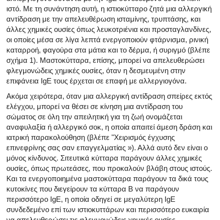
ιστό. Με τη συνάντηση αυτή, η ιστιοκύτταρο ζητά μια αλλεργική
αντίδραση με την απελευθέρωση ισταμίνης, τρυπτάσης, και
άλλες χημικές ουσίες όπως λευκοτριένια και προσταγλανδίνες,
οι οποίες μέσα σε λίγα λεπτά ενεργοποιούν φτάρνισμα, ρινική
καταρροή, φαγούρα στα μάτια και το δέρμα, ή συριγμό (βλέπε
σχήμα 1). Μαστοκύτταρα, επίσης, μπορεί να απελευθερώσει
φλεγμονώδεις χημικές ουσίες, όταν η δεσμευμένη στην
επιφάνεια IgE τους έρχεται σε επαφή με αλλεργιογόνα.
Ακόμα χειρότερα, όταν μια αλλεργική αντίδραση σπείρες εκτός
ελέγχου, μπορεί να θέσει σε κίνηση μια αντίδραση του
σώματος σε όλη την απειλητική για τη ζωή ονομάζεται
αναφυλαξία ή αλλεργικό σοκ, η οποία απαιτεί άμεση δράση και
ιατρική παρακολούθηση (βλέπε "Χειρισμός έγχυσης
επινεφρίνης σας σαν επαγγελματίας »). Αλλά αυτό δεν είναι ο
μόνος κίνδυνος. Σιτευτικά κύτταρα παράγουν άλλες χημικές
ουσίες, όπως πρωτεάσες, που προκαλούν βλάβη στους ιστούς.
Και τα ενεργοποιημένα μαστοκύτταρα παράγουν τα δικά τους
κυτοκίνες που διεγείρουν τα κύτταρα Β να παράγουν
περισσότερο IgE, η οποία οδηγεί σε μεγαλύτερη IgE
συνδεδεμένο επί των ιστιοκυττάρων και περισσότερο ευκαιρία
να απελευθερώσει τις φλεγμονώδεις χημικές ουσίες.