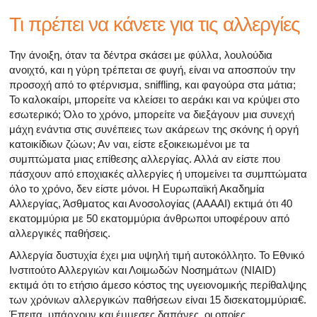
Τι πρέπει να κάνετε για τις αλλεργίες
Την άνοιξη, όταν τα δέντρα σκάσει με φύλλα, λουλούδια
ανοιχτό, και η γύρη τρέπεται σε φυγή, είναι να αποσπούν την
προσοχή από το φτέρνισμα, sniffling, και φαγούρα στα μάτια;
Το καλοκαίρι, μπορείτε να κλείσει το αεράκι και να κρύψει στο
εσωτερικό; Όλο το χρόνο, μπορείτε να διεξάγουν μια συνεχή
μάχη ενάντια στις συνέπειες των ακάρεων της σκόνης ή οργή
κατοικίδιων ζώων; Αν ναι, είστε εξοικειωμένοι με τα
συμπτώματα μιας επίθεσης αλλεργίας. Αλλά αν είστε που
πάσχουν από εποχιακές αλλεργίες ή υπομείνει τα συμπτώματα
όλο το χρόνο, δεν είστε μόνοι. Η Ευρωπαϊκή Ακαδημία
Αλλεργίας, Άσθματος και Ανοσολογίας (AAAAI) εκτιμά ότι 40
εκατομμύρια με 50 εκατομμύρια άνθρωποι υποφέρουν από
αλλεργικές παθήσεις.
Αλλεργία δυστυχία έχει μια υψηλή τιμή αυτοκόλλητο. Το Εθνικό
Ινστιτούτο Αλλεργιών και Λοιμωδών Νοσημάτων (NIAID)
εκτιμά ότι το ετήσιο άμεσο κόστος της υγειονομικής περίθαλψης
των χρόνιων αλλεργικών παθήσεων είναι 15 δισεκατομμύρια€.
Έπειτα, υπάρχουν και έμμεσες δαπάνες, οι οποίες