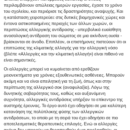
περιλαμβάνουν απώλειας ημερών εργασίας, έχασε το χρόνο
του σχολείου, και περιόρισε τις δραστηριότητες αναψυχής. Και
η κατάσταση χειροτερεύει: στις δυτικές βιομηχανικές χώρες και
έντονα αστικοποιημένες περιοχές των άλλων χωρών, οι
περιπτώσεις αλλεργικής αντίδρασης - υπερβολικά ευαίσθητη
ανοσολογική αντίδραση του σώματος σε μια ακίνδυνη ουσία -
βρίσκονται σε άνοδο. Επιπλέον, οι επιστήμονες πιστεύουν ότι οι
επιπτώσεις της κλιματικής αλλαγής για την αλλεργική νόσο
(βλέπε «Αλλεργίες και την κλιματική αλλαγή») είναι πιθανό να
είναι σημαντικές.
Οι αλλεργίες μπορεί να κυμαίνεται από ερεθίζουν
μειονεκτήματα για χρόνιες εξουθενωτικές ασθένειες. Μπορούν
ακόμη και να είναι απειλητική για τη ζωή, όπως και στην
περίπτωση της αλλεργικό σοκ (αναφυλαξία). Λόγω της
δυνητικής σοβαρότητας τους, καθώς και αυξανόμενη
συχνότητα, αλλεργικές αντιδράσεις υπήρξαν το επίκεντρο της
αυστηρής έρευνας. Το έργο αυτό έχει οδηγήσει σε μια καλύτερη
κατανόηση της πολύπλοκης φύσης των αλλεργικών
αντιδράσεων, το οποίο με τη σειρά του έχει οδηγήσει σε πιο
αποτελεσματικές θεραπευτικές επιλογές. Ενώ οι αλλεργίες
ακόμα δεν μπορούν να θεραπευθούν ή να προληφθούν, οι