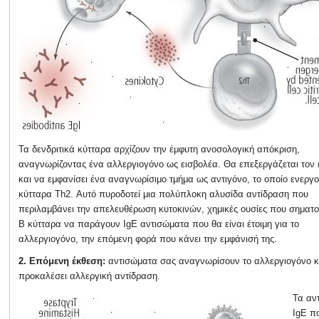
Τα δενδριτικά κύτταρα αρχίζουν την έμφυτη ανοσολογική απόκριση,
αναγνωρίζοντας ένα αλλεργιογόνο ως εισβολέα. Θα επεξεργάζεται τον 
και να εμφανίσει ένα αναγνωρίσιμο τμήμα ως αντιγόνο, το οποίο ενεργο
κύτταρα Th2. Αυτό πυροδοτεί μια πολύπλοκη αλυσίδα αντίδραση που
περιλαμβάνει την απελευθέρωση κυτοκινών, χημικές ουσίες που σηματ
Β κύτταρα να παράγουν IgE αντισώματα που θα είναι έτοιμη για το
αλλεργιογόνο, την επόμενη φορά που κάνει την εμφάνισή της.
2.
Επόμενη έκθεση:
αντισώματα σας αναγνωρίσουν το αλλεργιογόνο κ
προκαλέσει αλλεργική αντίδραση.
Τα αν
IgE π