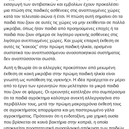
εισαγωγή των αντιβιοτικών και εμβολίων έχουν προκαλέσει
μια πτώση στις παιδικές ασθένειες στις αναπτυγμένες χώρες
κατά τον τελευταίο αιώνα ή έτσι. Η πτώση αυτή σημαίνει ότι τα
παιδιά που ζουν σε αυτές τις χώρες να μην εκτίθενται σε πολλά
μικρόβια, όπως ήταν παιδιά από προηγούμενες εποχές ή τα
παιδιά που ζουν σήμερα σε λιγότερο υγιεινής ασθένειες στις
λιγότερο ανεπτυγμένες χώρες. Και χωρίς επαρκή έκθεση σε
αυτές τις "κακούς" στην πρώιμη παιδική ηλικία, ορισμένα
συστατικά του αναπτυσσόμενου ανοσοποιητικού συστήματος
δεν αναπτύσσονται σωστά.
Αυτή η θεωρία ότι οι αλλεργίες προκύπτουν από μειωμένη
έκθεση σε κακή μικρόβια στην πρώιμη παιδική ηλικία είναι
γνωστή ως «υπόθεση της υγιεινής». Η ιδέα προέρχεται εν μέρει
από το έργο των ερευνητών που μελέτησαν τα μικρά παιδιά
που ζουν σε φάρμες. Οι ερευνητές κατέληξαν στο συμπέρασμα
ότι τα παιδιά αγρόκτημα καλύτερα ανεκτή αλλεργιογόνα στο
περιβάλλον τους, μετά την πρώιμη μακροχρόνια έκθεσή τους
σε αγροκτήματος απορρίματα και μη παστεριωμένο γάλα
αγροκτήματος. Πρότειναν ότι η ενδοτοξίνη, μια χημική ουσία
που βρίσκεται σε κοινά βακτήρια στην κοπριά, η οποία
υποκινείται προστατευτική ανοσολογική απόκριση των παιδιών.