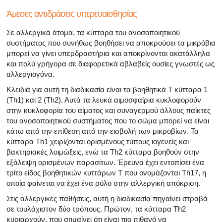
Άμεσες αντιδράσεις υπερευαισθησίας
Σε αλλεργικά άτομα, τα κύτταρα του ανοσοποιητικού
συστήματος που συνήθως βοηθήσει να αποκρούσει τα μικρόβια
μπορεί να γίνει υπερδραστήρια και αποκρίνονται ακατάλληλα
και πολύ γρήγορα σε διαφορετικά αβλαβείς ουσίες γνωστές ως
αλλεργιογόνα.
Κλειδιά για αυτή τη διαδικασία είναι τα βοηθητικά Τ κύτταρα 1
(Th1) και 2 (Th2). Αυτά τα λευκά αιμοσφαίρια κυκλοφορούν
στην κυκλοφορία του αίματος και συναγερμού άλλους παίκτες
του ανοσοποιητικού συστήματος που το σώμα μπορεί να είναι
κάτω από την επίθεση από την εισβολή των μικροβίων. Τα
κύτταρα Th1 χειρίζονται ορισμένους τύπους ιογενείς και
βακτηριακές λοιμώξεις, ενώ τα Th2 κύτταρα βοηθούν στην
εξάλειψη ορισμένων παρασίτων. Έρευνα έχει εντοπίσει ένα
τρίτο είδος βοηθητικών κυττάρων Τ που ονομάζονται Th17, η
οποία φαίνεται να έχει ένα ρόλο στην αλλεργική απόκριση.
Στις αλλεργικές παθήσεις, αυτή η διαδικασία πηγαίνει στραβά
σε τουλάχιστον δύο τρόπους. Πρώτον, τα κύτταρα Th2
κυριαρχούν, που σημαίνει ότι είναι πιο πιθανό να