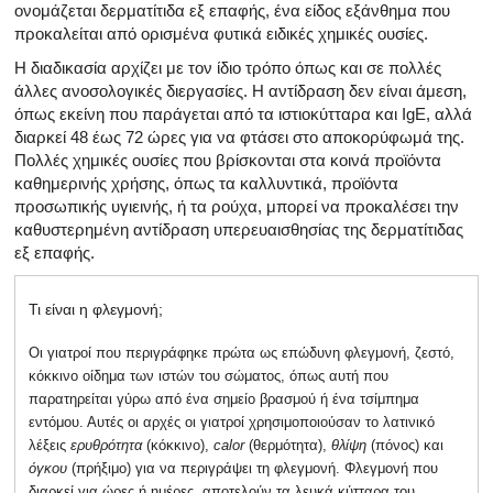
ονομάζεται δερματίτιδα εξ επαφής, ένα είδος εξάνθημα που
προκαλείται από ορισμένα φυτικά ειδικές χημικές ουσίες.
Η διαδικασία αρχίζει με τον ίδιο τρόπο όπως και σε πολλές
άλλες ανοσολογικές διεργασίες. Η αντίδραση δεν είναι άμεση,
όπως εκείνη που παράγεται από τα ιστιοκύτταρα και IgE, αλλά
διαρκεί 48 έως 72 ώρες για να φτάσει στο αποκορύφωμά της.
Πολλές χημικές ουσίες που βρίσκονται στα κοινά προϊόντα
καθημερινής χρήσης, όπως τα καλλυντικά, προϊόντα
προσωπικής υγιεινής, ή τα ρούχα, μπορεί να προκαλέσει την
καθυστερημένη αντίδραση υπερευαισθησίας της δερματίτιδας
εξ επαφής.
Τι είναι η φλεγμονή;
Οι γιατροί που περιγράφηκε πρώτα ως επώδυνη φλεγμονή, ζεστό,
κόκκινο οίδημα των ιστών του σώματος, όπως αυτή που
παρατηρείται γύρω από ένα σημείο βρασμού ή ένα τσίμπημα
εντόμου. Αυτές οι αρχές οι γιατροί χρησιμοποιούσαν το λατινικό
λέξεις
ερυθρότητα
(κόκκινο),
calor
(θερμότητα),
θλίψη
(πόνος) και
όγκου
(πρήξιμο) για να περιγράψει τη φλεγμονή. Φλεγμονή που
διαρκεί για ώρες ή ημέρες, αποτελούν τα λευκά κύτταρα του