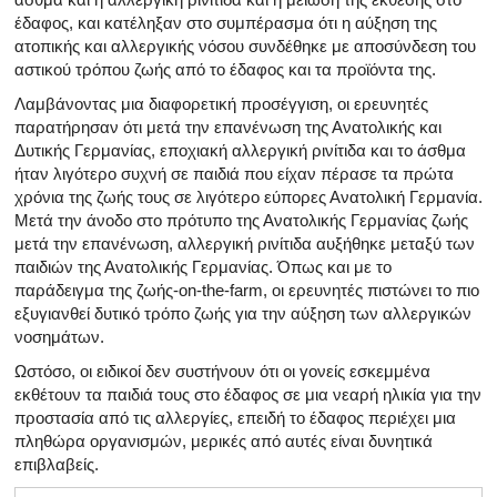
έδαφος, και κατέληξαν στο συμπέρασμα ότι η αύξηση της
ατοπικής και αλλεργικής νόσου συνδέθηκε με αποσύνδεση του
αστικού τρόπου ζωής από το έδαφος και τα προϊόντα της.
Λαμβάνοντας μια διαφορετική προσέγγιση, οι ερευνητές
παρατήρησαν ότι μετά την επανένωση της Ανατολικής και
Δυτικής Γερμανίας, εποχιακή αλλεργική ρινίτιδα και το άσθμα
ήταν λιγότερο συχνή σε παιδιά που είχαν πέρασε τα πρώτα
χρόνια της ζωής τους σε λιγότερο εύπορες Ανατολική Γερμανία.
Μετά την άνοδο στο πρότυπο της Ανατολικής Γερμανίας ζωής
μετά την επανένωση, αλλεργική ρινίτιδα αυξήθηκε μεταξύ των
παιδιών της Ανατολικής Γερμανίας. Όπως και με το
παράδειγμα της ζωής-on-the-farm, οι ερευνητές πιστώνει το πιο
εξυγιανθεί δυτικό τρόπο ζωής για την αύξηση των αλλεργικών
νοσημάτων.
Ωστόσο, οι ειδικοί δεν συστήνουν ότι οι γονείς εσκεμμένα
εκθέτουν τα παιδιά τους στο έδαφος σε μια νεαρή ηλικία για την
προστασία από τις αλλεργίες, επειδή το έδαφος περιέχει μια
πληθώρα οργανισμών, μερικές από αυτές είναι δυνητικά
επιβλαβείς.