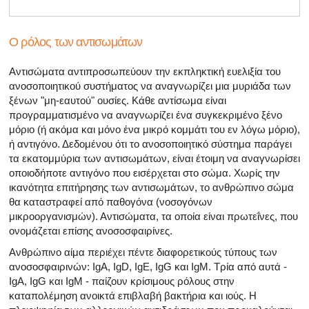
Ο ρόλος των αντισωμάτων
Αντισώματα αντιπροσωπεύουν την εκπληκτική ευελιξία του
ανοσοποιητικού συστήματος να αναγνωρίζει μια μυριάδα των
ξένων "μη-εαυτού" ουσίες. Κάθε αντίσωμα είναι
προγραμματισμένο να αναγνωρίζει ένα συγκεκριμένο ξένο
μόριο (ή ακόμα και μόνο ένα μικρό κομμάτι του εν λόγω μόριο),
ή αντιγόνο. Δεδομένου ότι το ανοσοποιητικό σύστημα παράγει
τα εκατομμύρια των αντισωμάτων, είναι έτοιμη να αναγνωρίσει
οποιοδήποτε αντιγόνο που εισέρχεται στο σώμα. Χωρίς την
ικανότητα επιτήρησης των αντισωμάτων, το ανθρώπινο σώμα
θα καταστραφεί από παθογόνα (νοσογόνων
μικροοργανισμών). Αντισώματα, τα οποία είναι πρωτεΐνες, που
ονομάζεται επίσης ανοσοσφαιρίνες.
Ανθρώπινο αίμα περιέχει πέντε διαφορετικούς τύπους των
ανοσοσφαιρινών: IgA, IgD, IgE, IgG και IgM. Τρία από αυτά -
IgA, IgG και IgM - παίζουν κρίσιμους ρόλους στην
καταπολέμηση ανοικτά επιβλαβή βακτήρια και ιούς. Η