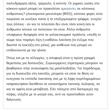
παλινδρόμηση οξέος, τρέμουλο, ή αϋπνία. Οι χημικές ουσίες στο
κόκκινο κρασί μπορεί να προκαλέσει
ημικρανίες
σε κάποιους
ανθρώπους? γλουταμινικό μονονάτριο (MSG), κάποιες φορές είναι
παρούσα σε κινέζικα πιάτα ή τα επεξεργασμένα τρόφιμα, ενοχλεί
τους άλλους - αν και το τελευταίο δεν είναι τόσο κοινή όσο οι
άνθρωποι τείνουν να πιστεύουν ότι είναι. Άλλοι άνθρωποι
υποφέρουν δυσφορία από τα γαλακτοκομικά προϊόντα, επειδή το
σώμα τους παράγει λίγη ή καθόλου λακτάση (το ένζυμο που
διασπά τη λακτόζη στο γάλα), μια ασθένεια που μπορεί να
επιδεινώνεται με την ηλικία.
Όπως και με τις αλλεργίες, η αποφυγή είναι η πρώτη γραμμή
θεραπείας για δυσανεξίες. Συγκεκριμένες στρατηγικές μπορούν να
βοηθήσουν στην ανακούφιση της μισαλλοδοξίας. Για παράδειγμα,
για τη δυσανεξία στη λακτόζη, μπορείτε να είστε σε θέση να
ενισχύσει τα επίπεδα λακτάσης σας με τη λήψη συμπληρωμάτων
nonprescription διατίθεται σε καταστήματα λιανικής πώλησης, αν
και τα οφέλη είναι μεταβλητή. Εάν πάσχετε από διαταραχές της
πέψης, ελέγξτε με το γιατρό σας, αντί να προσπαθούν αυτο-
διάγνωση.