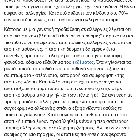
παιδί με ένα γονέα που έχει αλλεργίες έχει ένα κίνδυνο 50% να
εμφανίσει αλλεργίες. Και αυτό αυξάνει τον κίνδυνο στο 70%
εάν και οι δύο γονείς του παιδιού είναι αλλεργικά άτομα.
Κάποιος με μια γενετική προδιάθεση σε αλλεργίες λέγεται ότι
είναι «ατοπική» (βλέπε «Τι είναι σε ένα όνομα;" παρακάτω) και
πιο πιθανό να υποφέρουν από παιδικές αλλεργίες γνωστό ως
ατοπική ασθένειες. Η ατοπική δερματίτιδα εμφανίζεται
συνήθως πρώτα σε πολύ μικρά παιδιά με την υπογραφή
φαγούρα, κόκκινο εξάνθημα του
εκζέματος
. Όταν γίνονται τα
μικρά παιδιά, τα παιδιά είναι πιο πιθανό να αναπτύξουν τα
συμπτώματα - φτέρνισμα, καταρροή και συμφόρηση - της
ατοπικής νόσου. Και πολλοί στη συνέχεια πήγαινε για να
αναπτύξουν τα συμπτώματα του πνεύμονα σχετίζεται με
ατοπικό άσθμα από την ηλικία των πέντε ή έξι. Σε αντίθεση με
πρώιμη παιδικές αλλεργίες σε ορισμένα τρόφιμα, αυτά τα
συγκεκριμένα αλλεργίες σπάνια εξαφανίζονται καθώς τα
παιδιά μεγαλώνουν. Κατά συνέπεια, οι άνθρωποι που είναι
ατοπική τυπικά έχουν προσβληθεί με έναν ή περισσότερους
τύπους αλλεργίας σε ολόκληρη τη ζωή τους. Αν και δεν είναι
ακριβώς το ίδιο πράγμα, οι ατοπικές παθήσεις αναφέρονται