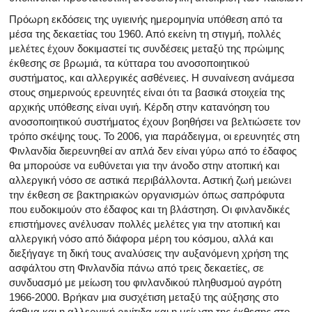
Πρόωρη εκδόσεις της υγιεινής ημερομηνία υπόθεση από τα
μέσα της δεκαετίας του 1960. Από εκείνη τη στιγμή, πολλές
μελέτες έχουν δοκιμαστεί τις συνδέσεις μεταξύ της πρώιμης
έκθεσης σε βρωμιά, τα κύτταρα του ανοσοποιητικού
συστήματος, και αλλεργικές ασθένειες. Η συναίνεση ανάμεσα
στους σημερινούς ερευνητές είναι ότι τα βασικά στοιχεία της
αρχικής υπόθεσης είναι υγιή. Κέρδη στην κατανόηση του
ανοσοποιητικού συστήματος έχουν βοηθήσει να βελτιώσετε τον
τρόπο σκέψης τους. Το 2006, για παράδειγμα, οι ερευνητές στη
Φινλανδία διερευνηθεί αν απλά δεν είναι γύρω από το έδαφος
θα μπορούσε να ευθύνεται για την άνοδο στην ατοπική και
αλλεργική νόσο σε αστικά περιβάλλοντα. Αστική ζωή μειώνει
την έκθεση σε βακτηριακών οργανισμών όπως σαπρόφυτα
που ευδοκιμούν στο έδαφος και τη βλάστηση. Οι φινλανδικές
επιστήμονες ανέλυσαν πολλές μελέτες για την ατοπική και
αλλεργική νόσο από διάφορα μέρη του κόσμου, αλλά και
διεξήγαγε τη δική τους αναλύσεις την αυξανόμενη χρήση της
ασφάλτου στη Φινλανδία πάνω από τρεις δεκαετίες, σε
συνδυασμό με μείωση του φινλανδικού πληθυσμού αγρότη
1966-2000. Βρήκαν μια συσχέτιση μεταξύ της αύξησης στο
άσθμα και η αλλεργική ρινίτιδα και η μείωση της έκθεσης στο