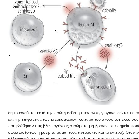
δημιουργούνται κατά την πρώτη έκθεση στον αλλεργιογόνο κείνται σε 
επί της επιφανείας των ιστιοκυττάρων, κύτταρα του ανοσοποιητικού συ
που βρέθηκαν στις βλεννογόνους-στρώματα μεμβράνης στα σημεία εισό
σώματος (όπως η μύτη, τα μάτια, τους πνεύμονες και το έντερο). Όταν έ
αλλεργιογόνο συναντά με τα αντισώματα IgE, τα απελευθερώνει ιστιοκ