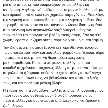
μία από τις ουσίες που συμμετέχουν σε μια αλλεργική
αντίδραση. Η φλεγμονή παίζει επίσης σημαντικό ρόλο, μαζί με
ένα αρκετά μεγάλο cast των χημικών παραγόντων. Επιπλέον,
η φλεγμονή που παρουσιάζεται σε μια αλλεργική επίθεση δεν
περιορίζεται μόνο στο να σας κάνει να νιώσετε δυστυχισμένοι
από στένωση των αεραγωγών σας? Μπορεί επίσης να
προκαλέσει την πραγματική βλάβη στους ιστούς. Εάν αφεθεί
χωρίς θεραπεία, η ζημία αυτή μπορεί να γίνει μη αναστρέψιμη.
Την ίδια στιγμή, η ιατρική έρευνα έχει διατεθεί ένας πλούτος
των αποτελεσματικών και ασφαλών φαρμάκων. Έχουμε τώρα
τα φάρμακα που μπορεί να θεραπεύσει φλεγμονής
μακροπρόθεσμα. Και αυτό με φέρνει στο λόγο μου για
αισιοδοξία: χρόνιους πάσχοντες αλλεργίας μπορεί να πάρει με
ασφάλεια τα φάρμακα, εφόσον τα χρειαστείτε για τον έλεγχο
των συμπτωμάτων τους, να βελτιώσουν την ποιότητα ζωής
τους, και την πρόληψη μόνιμη βλάβη.
Η έκθεση αυτή περιλαμβάνει πολλές από τις πληροφορίες που
παρέχουν στους ασθενείς μου - δηλαδή, τρόπους για να
πάρετε αλλεργικά συμπτώματα υπό έλεγχο και να ζήσουν τη
ζωή πλήρως.