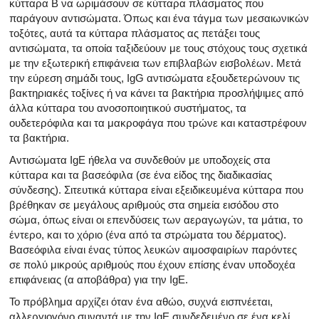
κύτταρα Β να ωριμάσουν σε κύτταρα πλάσματος που
παράγουν αντισώματα. Όπως και ένα τάγμα των μεσαιωνικών
τοξότες, αυτά τα κύτταρα πλάσματος ας πετάξει τους
αντισώματα, τα οποία ταξιδεύουν με τους στόχους τους σχετικά
με την εξωτερική επιφάνεια των επιβλαβών εισβολέων. Μετά
την εύρεση σημάδι τους, IgG αντισώματα εξουδετερώνουν τις
βακτηριακές τοξίνες ή να κάνει τα βακτήρια προσλήψιμες από
άλλα κύτταρα του ανοσοποιητικού συστήματος, τα
ουδετερόφιλα και τα μακροφάγα που τρώνε και καταστρέφουν
τα βακτήρια.
Αντισώματα IgE ήθελα να συνδεθούν με υποδοχείς στα
κύτταρα και τα βασεόφιλα (σε ένα είδος της διαδικασίας
σύνδεσης). Σιτευτικά κύτταρα είναι εξειδικευμένα κύτταρα που
βρέθηκαν σε μεγάλους αριθμούς στα σημεία εισόδου στο
σώμα, όπως είναι οι επενδύσεις των αεραγωγών, τα μάτια, το
έντερο, και το χόριο (ένα από τα στρώματα του δέρματος).
Βασεόφιλα είναι ένας τύπος λευκών αιμοσφαιρίων παρόντες
σε πολύ μικρούς αριθμούς που έχουν επίσης έναν υποδοχέα
επιφάνειας (α αποβάθρα) για την IgE.
Το πρόβλημα αρχίζει όταν ένα αθώο, συχνά εισπνέεται,
αλλεργιογόνο συναντά με την IgE συνδεδεμένο σε ένα κελί