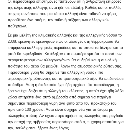
Οι περισσότεροι επιστήμονες πιστεύουν ότι η ανθρώπινη επιρροές
της κλιματικής αλλαγής είναι ήδη σε εξέλιξη. Καθώς και οι πολλές
ατυχείς συνέπειες που μια τέτοια αλλαγή είναι πιθανό να φέρει,
προσθέστε ένα ακόμη: την πιθανή αύξηση των αλλεργικών
παθήσεων.
Σε μια μελέτη της κλιματικής αλλαγής και της αλλεργικής νόσου το
2008, ερευνητές ερεύνησαν πώς οι αλλαγές στη θερμοκρασία θα
επιμηκύνει καλλιεργητικές περιόδους και τα οποία τα δέντρα και τα
φυτά θα ωφεληθούν. Κατέληξαν στο συμπέρασμα ότι το ποσό των
αερομεταφερόμενων αλλεργιογόνων θα αυξηθεί και η συνολική
ποιότητα του αέρα θα μειωθεί, λόγω της ατμοσφαιρικής ρύπανσης.
Περισσότερα γύρη θα σήμαινε πιο αλλεργική νόσο? Πιο
ατμοσφαιρικής ρύπανσης και το τροποσφαιρικό όζον θα επιδεινώσει
το άσθμα. Αυτή η διαδικασία έχει ήδη αρχίσει. Για παράδειγμα, η
έρευνα έχει δείξει ότι η αλλαγή του κλίματος, η οποία έχει ήδη λάβει
χώρα επιτρέπει ένα φυτό αμβροσία από σήμερα να παράγει
σημαντικά περισσότερη γύρη ανά φυτό από τον προκάτοχό του
πριν από 100 χρόνια. Αυτό είναι άσχημα νέα για τα άτομα με
αλλεργίες πτώση. Αν έχετε παρατηρήσει τις αλλεργίες σας ραγδαία
την εποχή της αμβροσίας περισσότερο από ό, τι χρησιμοποιείται για
την, τουλάχιστον ξέρετε ένας λόγος.