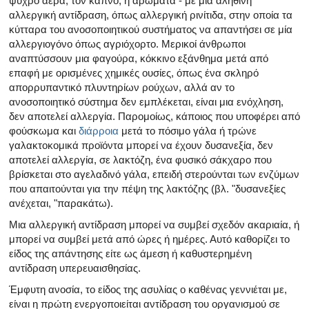
ψυχρό αέρα, τον καπνό, ή αρώματα - με μια αληθινή
αλλεργική αντίδραση, όπως αλλεργική ρινίτιδα, στην οποία τα
κύτταρα του ανοσοποιητικού συστήματος να απαντήσει σε μία
αλλεργιογόνο όπως αγριόχορτο. Μερικοί άνθρωποι
αναπτύσσουν μια φαγούρα, κόκκινο εξάνθημα μετά από
επαφή με ορισμένες χημικές ουσίες, όπως ένα σκληρό
απορρυπαντικό πλυντηρίων ρούχων, αλλά αν το
ανοσοποιητικό σύστημα δεν εμπλέκεται, είναι μια ενόχληση,
δεν αποτελεί αλλεργία. Παρομοίως, κάποιος που υποφέρει από
φούσκωμα και
διάρροια
μετά το πόσιμο γάλα ή τρώνε
γαλακτοκομικά προϊόντα μπορεί να έχουν δυσανεξία, δεν
αποτελεί αλλεργία, σε λακτόζη, ένα φυσικό σάκχαρο που
βρίσκεται στο αγελαδινό γάλα, επειδή στερούνται των ενζύμων
που απαιτούνται για την πέψη της λακτόζης (βλ. "δυσανεξίες
ανέχεται, "παρακάτω).
Μια αλλεργική αντίδραση μπορεί να συμβεί σχεδόν ακαριαία, ή
μπορεί να συμβεί μετά από ώρες ή ημέρες. Αυτό καθορίζει το
είδος της απάντησης είτε ως άμεση ή καθυστερημένη
αντίδραση υπερευαισθησίας.
Έμφυτη ανοσία, το είδος της ασυλίας ο καθένας γεννιέται με,
είναι η πρώτη ενεργοποιείται αντίδραση του οργανισμού σε