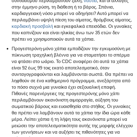
συνδυασμού περιλαμβάνουν ζάλη,
ναυτία
, και οι αλλαγές
στην έμμηνο ρύση, τη διάθεση ή το βάρος. Σπάνια,
καρδιαγγειακή νόσο μπορεί να οδηγήσει? Αυτό μπορεί να
περιλαμβάνει υψηλή πίεση του αίματος, θρόμβους αίματος,
καρδιακή προσβολή
και εγκεφαλικά επεισόδια. Οι γυναίκες
που καπνίζουν και είναι ηλικίας άνω των 35 ετών δεν
πρέπει να χρησιμοποιούν αυτά τα χάπια.
Προγεστερόνη-μόνο χάπια εμποδίζουν την εγκυμοσύνη με
πύκνωση τραχηλική βλέννα για να σταματήσει το σπέρμα
να φτάσει στο ωάριο. Το CDC αναφέρει ότι αυτά τα χάπια
είναι 92 έως 99 τοις εκατό αποτελεσματικό, όταν
συνταγογραφούνται και λαμβάνονται σωστά. Θα πρέπει να
ληφθούν σε ένα καθημερινό πρόγραμμα, ανεξάρτητα από
το πόσο συχνά μια γυναίκα έχει σεξουαλική επαφή.
Πιθανές παρενέργειες της προγεστερόνης μόνο χάπι
περιλαμβάνουν ακανόνιστη αιμορραγία, αύξηση του
σωματικού βάρους και ευαισθησία στο στήθος. Οι γυναίκες
θα πρέπει να λαμβάνουν αυτά τα χάπια την ίδια ώρα κάθε
μέρα. Λείπει χάπια ή τη λήψη τους ακανόνιστα μπορεί να
μειώσει την αποτελεσματικότητα αυτής της μορφής ελέγχου
των γεννήσεων και να αυξήσει τις πιθανότητες για να