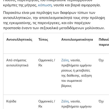
κράμπες της μήτρας,
κόπωση
, ναυτία και βαριά αιμορραγία.
Παρακάτω είναι μια περίληψη των διαφόρων τύπων των
αντισυλληπτικών, την αποτελεσματικότητά τους στην πρόληψη
της εγκυμοσύνης, τις παρενέργειες, και εάν παρέχουν
προστασία έναντι των σεξουαλικά μεταδιδόμενων μολύνσεων.
Αντισυλληπτικός
Τύπος
Αποτελεσματικότητα
Πιθανέ
παρενέ
Από στόματος
Ορμονικές /
Ζάλη
, ναυτία,
Όχι
αντισυλληπτικά
Rx
προβλήματα εμμήνου
ρύσεως ή μεταβολές
της διάθεσης, αύξηση
του σωματικού
βάρους
Κηλίδα
Ορμονικές /
Ζάλη
, ναυτία,
Όχι
Rx
προβλήματα εμμήνου