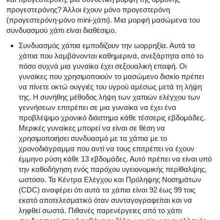
προγεστερόνης? Άλλοι έχουν μόνο προγεστερόνη
(προγεστερόνη-μόνο mini-χάπι). Μια μορφή μασώμενα του
συνδυασμού χάπι είναι διαθέσιμο.
Συνδυασμός χάπια εμποδίζουν την ωορρηξία. Αυτά τα
χάπια που λαμβάνονται καθημερινά, ανεξάρτητα από το
πόσο συχνά μια γυναίκα έχει σεξουαλική επαφή. Οι
γυναίκες που χρησιμοποιούν το μασώμενο δισκίο πρέπει
να πίνετε οκτώ ουγγιές του υγρού αμέσως μετά τη λήψη
της. Η συνήθης μέθοδος λήψη των χαπιών ελέγχου των
γεννήσεων επιτρέπει σε μια γυναίκα να έχει ένα
προβλέψιμο χρονικό διάστημα κάθε τέσσερις εβδομάδες.
Μερικές γυναίκες μπορεί να είναι σε θέση να
χρησιμοποιήσει συνδυασμό με τα χάπια με το
χρονοδιάγραμμα που αντί να τους επιτρέπει να έχουν
έμμηνο ρύση κάθε 13 εβδομάδες. Αυτό πρέπει να είναι υπό
την καθοδήγηση ενός παρόχου υγειονομικής περίθαλψης,
ωστόσο. Τα Κέντρα Ελέγχου και Πρόληψης Νοσημάτων
(CDC) αναφέρει ότι αυτά τα χάπια είναι 92 έως 99 τοις
εκατό αποτελεσματικό όταν συνταγογραφείται και να
ληφθεί σωστά. Πιθανές παρενέργειες από το χάπι