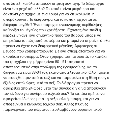
από λατέξ, και όλα απαιτούν ιατρική συνταγή. Το διάφραγμα
είναι ένα ρηχό κύπελλο? Το καπάκι είναι μικρότερα και
δακτυλήθρα σχήμα με ένα λουρί για να διευκολυνθεί η
απομάκρυνση. Το διάφραγμα και το καπάκι έρχονται σε
διάφορα μεγέθη? Ένας πάροχος υγειονομικής περίθαλψης
καθορίζει το μέγεθος που χρειάζεστε. Έχοντας ένα παιδί ή
κερδίζει / χάνει ένα σημαντικό ποσό του βάρους μπορεί να
επηρεάσει το πώς αυτά σε φόρμα και μπορεί να σημαίνει ότι θα
πρέπει να έχετε ένα διαφορετικό μέγεθος. Αμφότερες οι
μέθοδοι που χρησιμοποιούνται με ένα σπερματοκτόνο για να
σκοτώσει το σπέρμα. Όταν χρησιμοποιείται σωστά, το καπάκι
του τραχήλου της μήτρας είναι 80 - 91 τοις εκατό
αποτελεσματικό στην πρόληψη της εγκυμοσύνης, και το
διάφραγμα είναι 83-94 τοις εκατό αποτελεσματικό. Όλοι πρέπει
να εισαχθεί πριν από το σεξ και να παραμείνει στη θέση του για
έξι έως οκτώ ώρες μετά το σεξ. Το διάφραγμα πρέπει να
αφαιρεθεί από 24 ώρες μετά την συνουσία για να αποφύγουν
τον κίνδυνο για σύνδρομο τοξικού σοκ? Το καπάκι πρέπει να
αφαιρείται 48 ώρες μετά τη σεξουαλική επαφή, και για να
αποφευχθεί ο κίνδυνος τοξικού σοκ. Άλλες πιθανές
παρενέργειες του πώματος περιλαμβάνουν ουροποιητικού