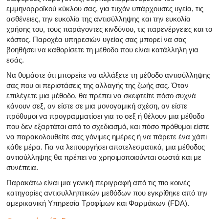
Όλα τα άρθρα για το αρσενικό αναπαραγωγικό σύστημα
εμμηνορροϊκού κύκλου σας, για τυχόν υπάρχουσες υγεία, τις
ασθένειες, την ευκολία της αντισύλληψης και την ευκολία
Όλα τα άρθρα σχετικά με την κατάθλιψη και τη στυτική δ
χρήσης του, τους παράγοντες κινδύνου, τις παρενέργειες και το
κόστος. Παροχέα υπηρεσιών υγείας σας μπορεί να σας
Όλα τα άρθρα για τη στυτική δυσλειτουργία
βοηθήσει να καθορίσετε τη μέθοδο που είναι κατάλληλη για
εσάς.
Όλα τα άρθρα για τις σχέσεις και στυτική δυσλειτουργία
Να θυμάστε ότι μπορείτε να αλλάξετε τη μέθοδο αντισύλληψης
σας που οι περιστάσεις της αλλαγής της ζωής σας. Όταν
Όλα τα άρθρα για τα σεξουαλικώς μεταδιδόμενα νοσήμα
επιλέγετε μια μέθοδο, θα πρέπει να σκεφτείτε πόσο συχνά
κάνουν σεξ, αν είστε σε μια μονογαμική σχέση, αν είστε
Όλα τα άρθρα σχετικά με τη διαχείριση της σκλήρυνσης
πρόθυμοι να προγραμματίσει για το σεξ ή θέλουν μια μέθοδο
που δεν εξαρτάται από το σχεδιασμό, και πόσο πρόθυμοι είστε
να παρακολουθείτε σας γόνιμες ημέρες ή να πάρετε ένα χάπι
κάθε μέρα. Για να λειτουργήσει αποτελεσματικά, μια μέθοδος
αντισύλληψης θα πρέπει να χρησιμοποιούνται σωστά και με
συνέπεια.
Παρακάτω είναι μια γενική περιγραφή από τις πιο κοινές
κατηγορίες αντισυλληπτικών μεθόδων που εγκρίθηκε από την
αμερικανική Υπηρεσία Τροφίμων και Φαρμάκων (FDA).