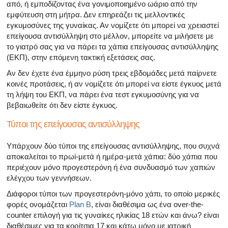
από, ή εμποδίζοντας ένα γονιμοποιημένο ωάριο από την
εμφύτευση στη μήτρα. Δεν επηρεάζει τις μελλοντικές
εγκυμοσύνες της γυναίκας. Αν νομίζετε ότι μπορεί να χρειαστεί
επείγουσα αντισύλληψη στο μέλλον, μπορείτε να μιλήσετε με
το γιατρό σας για να πάρει τα χάπια επείγουσας αντισύλληψης
(ΕΚΠ), στην επόμενη τακτική εξετάσεις σας.
Αν δεν έχετε ένα έμμηνο ρύση τρεις εβδομάδες μετά παίρνετε
κοινές προτάσεις, ή αν νομίζετε ότι μπορεί να είστε έγκυος μετά
τη λήψη του ΕΚΠ, να πάρει ένα τεστ εγκυμοσύνης για να
βεβαιωθείτε ότι δεν είστε έγκυος.
Τύποι της επείγουσας αντισύλληψης
Υπάρχουν δύο τύποι της επείγουσας αντισύλληψης, που συχνά
αποκαλείται το πρωί-μετά ή ημέρα-μετά χάπια: δύο χάπια που
περιέχουν μόνο προγεστερόνη ή ένα συνδυασμό των χαπιών
ελέγχου των γεννήσεων.
Διάφοροι τύποι των προγεστερόνη-μόνο χάπι, το οποίο μερικές
φορές ονομάζεται
Plan B
, είναι διαθέσιμα ως ένα over-the-
counter επιλογή για τις γυναίκες ηλικίας 18 ετών και άνω? είναι
διαθέσιμες για τα κορίτσια 17 και κάτω μόνο με ιατρική