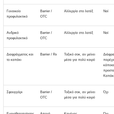
Γυναικείο
Barrier /
Αλλεργία στο λατέξ
Ναί
προφυλακτικό
OTC
Ανδρικό
Barrier /
Αλλεργία στο λατέξ
Ναί
προφυλακτικό
OTC
Διαφράγματος και
Barrier / Rx
Τοξικό σοκ, αν μείνει
Διάφρ
το καπάκι
μέσα για πολύ καιρό
παρέχε
κάποια
προστα
Καπάκι
Σφουγγάρι
Barrier /
Τοξικό σοκ, αν μείνει
Όχι
OTC
μέσα για πολύ καιρό
Ευαισθητοποίησης
Αποχή
Κανένας
Όχι