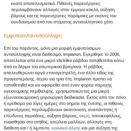
εκατό αποτελεσματικό. Πιθανές παρενέργειες
περιλαμβάνουν αλλαγές στην έμμηνο κύκλο, αύξηση
βάρους και τις παρενέργειες παρόμοιες με εκείνες του
συνδυασμού από του στόματος αντισυλληπτικό χάπι.
Εμφυτεύονται αντισύλληψη
Επί του παρόντος, μόνο μια μορφή εμφυτεύσιμων
αντισύλληψης είναι διαθέσιμο, Implanon. Εγκρίθηκε το 2006,
αποτελείται από ένα μικρό sticklike ράβδου τοποθετείται κάτω
από το δέρμα του εσωτερικού βραχίονα. Η ράβδος
απελευθερώνει αργά ετονογεστρέλη, ένα άλλο είδος της
προγεστερόνης. Ισχύει για τρία έτη, Implanon πρέπει να
τοποθετηθεί και να αφαιρεθεί από έναν φορέα παροχής
υγειονομικής περίθαλψης, χρησιμοποιώντας μια μικρή
εξωνοσοκομειακή χειρουργική διαδικασία. Εκτός από τον πόνο
ή ερεθισμό για λίγες ημέρες στο σημείο της ένεσης, οι πιθανές
παρενέργειες περιλαμβάνουν ακανόνιστη, αναπάντητες ή
επώδυνες περιόδους, αύξηση βάρους,
ακμή
, πονοκεφάλους,
ευαισθησία στο στήθος, απώλεια μαλλιών, αλλαγές στη
διάθεση και / ή λίμπιντο,
κοιλιακό άλγος
και μία αύξηση της