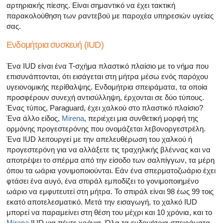
αρτηριακής πίεσης. Είναι σημαντικό να έχει τακτική
παρακολούθηση των ραντεβού με παροχέα υπηρεσιών υγείας
σας.
Ενδομήτρια συσκευή (IUD)
Ένα IUD είναι ένα T-σχήμα πλαστικό πλαίσιο με το νήμα που
επισυνάπτονται, ότι εισάγεται στη μήτρα μέσω ενός παρόχου
υγειονομικής περίθαλψης. Ενδομήτρια σπειράματα, τα οποία
προσφέρουν συνεχή αντισύλληψη, έρχονται σε δύο τύπους.
Ένας τύπος, Paraguard, έχει χαλκού στο πλαστικό πλαίσιο?
Ένα άλλο είδος,
Mirena
, περιέχει μια συνθετική μορφή της
ορμόνης προγεστερόνης που ονομάζεται λεβονοργεστρέλη.
Ένα IUD λειτουργεί με την απελευθέρωση του χαλκού ή
προγεστερόνη για να αλλάξετε τις τραχηλικής βλέννας και να
αποτρέψει το σπέρμα από την είσοδο των σαλπίγγων, τα μέρη
όπου τα ωάρια γονιμοποιούνται. Εάν ένα σπερματοζωάριο έχει
φτάσει ένα αυγό, ένα σπιράλ εμποδίζει το γονιμοποιημένο
ωάριο να εμφυτευτεί στη μήτρα. Το σπιράλ είναι 98 έως 99 τοις
εκατό αποτελεσματικό. Μετά την εισαγωγή, το χαλκό IUD
μπορεί να παραμείνει στη θέση του μέχρι και 10 χρόνια, και το
Mirena
IUD για πέντε χρόνια. Όλα τα ενδομήτρια σπειράματα