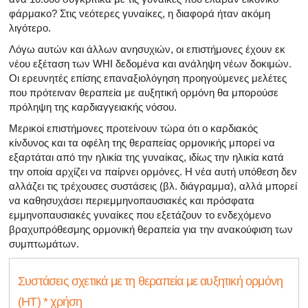
φάρμακο? Στις νεότερες γυναίκες, η διαφορά ήταν ακόμη
λιγότερο.
Λόγω αυτών και άλλων ανησυχιών, οι επιστήμονες έχουν εκ
νέου εξέταση των WHI δεδομένα και ανάληψη νέων δοκιμών.
Οι ερευνητές επίσης επαναξιολόγηση προηγούμενες μελέτες
που πρότειναν θεραπεία με αυξητική ορμόνη θα μπορούσε
πρόληψη της καρδιαγγειακής νόσου.
Μερικοί επιστήμονες προτείνουν τώρα ότι ο καρδιακός
κίνδυνος και τα οφέλη της θεραπείας ορμονικής μπορεί να
εξαρτάται από την ηλικία της γυναίκας, ιδίως την ηλικία κατά
την οποία αρχίζει να παίρνει ορμόνες. Η νέα αυτή υπόθεση δεν
αλλάζει τις τρέχουσες συστάσεις (βλ. διάγραμμα), αλλά μπορεί
να καθησυχάσει περιεμμηνοπαυσιακές και πρόσφατα
εμμηνοπαυσιακές γυναίκες που εξετάζουν το ενδεχόμενο
βραχυπρόθεσμης ορμονική θεραπεία για την ανακούφιση των
συμπτωμάτων.
Συστάσεις σχετικά με τη θεραπεία με αυξητική ορμόνη
(HT) * χρήση