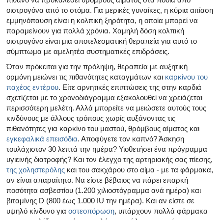
οιστρογόνα από το στόμα. Για μερικές γυναίκες, η κύρια αιτίαση
εμμηνόπαυση είναι η κολπική ξηρότητα, η οποία μπορεί να
παραμείνουν για πολλά χρόνια. Χαμηλή δόση κολπική
οιστρογόνο είναι μια αποτελεσματική θεραπεία για αυτό το
σύμπτωμα με αμελητέα συστηματικές επιδράσεις.
Όταν πρόκειται για την πρόληψη, θεραπεία με αυξητική
ορμόνη μειώνει τις πιθανότητες καταγμάτων και
καρκίνου του
παχέος εντέρου
. Είτε αρνητικές επιπτώσεις της στην καρδιά
σχετίζεται με το χρονοδιάγραμμα εξακολουθεί να χρειάζεται
περισσότερη μελέτη. Αλλά μπορείτε να μειώσετε αυτούς τους
κινδύνους με άλλους τρόπους χωρίς αυξάνοντας τις
πιθανότητες για καρκίνο του μαστού, θρόμβους αίματος και
εγκεφαλικά επεισόδια
. Αποφύγετε τον καπνό? Άσκηση
τουλάχιστον 30 λεπτά την ημέρα? Υιοθετήσει ένα πρόγραμμα
υγιεινής διατροφής? Και τον έλεγχο της αρτηριακής σας πίεσης,
της χοληστερόλης
και του σακχάρου στο αίμα - με τα φάρμακα,
αν είναι απαραίτητο. Να είστε βέβαιος να πάρει επαρκή
ποσότητα ασβεστίου (1.200 χιλιοστόγραμμα ανά ημέρα) και
βιταμίνης D (800 έως 1.000 IU την ημέρα). Και αν είστε σε
υψηλό κίνδυνο για
οστεοπόρωση
, υπάρχουν πολλά φάρμακα