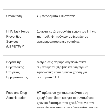
Οργάνωση
Συμπεράσματα / συστάσεις
ΗΠΑ Task Force
Συνιστά κατά τη συνήθη χρήση του ΗΤ για
Preventive
την πρόληψη χρόνιων ασθενειών σε
Services
μετεμμηνοπαυσιακές γυναίκες.
(USPSTF) **
Βόρεια της
Μέτρια έως σοβαρή αγγειοκινητικά
Ευρωπαϊκής
συμπτώματα (εξάψεις και νυχτερινές
Εταιρείας
εφιδρώσεις) είναι η κύρια χρήση για
Εμμηνόπαυσης
συστηματική HT.
Food and Drug
HT πρέπει να χρησιμοποιούνται στη
Administration
χαμηλότερη δόση και για το συντομότερο
χρονικό διάστημα που χρειάζεται για την
επίτευξη των στόχων της θεραπείας, αν και