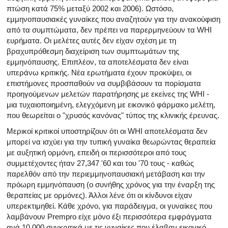
πτώση κατά 75% μεταξύ 2002 και 2006). Ωστόσο,
εμμηνοπαυσιακές γυναίκες που αναζητούν για την ανακούφιση
από τα συμπτώματα, δεν πρέπει να παρερμηνεύουν τα WHI
ευρήματα. Οι μελέτες αυτές δεν είχαν σχέση με τη
βραχυπρόθεσμη διαχείριση των συμπτωμάτων της
εμμηνόπαυσης. Επιπλέον, τα αποτελέσματα δεν είναι
υπεράνω κριτικής. Νέα ερωτήματα έχουν προκύψει, οι
επιστήμονες προσπαθούν να συμβιβάσουν τα πορίσματα
προηγούμενων μελετών παρατήρησης με εκείνες της WHI -
μια τυχαιοποιημένη, ελεγχόμενη με εικονικό φάρμακο μελέτη,
που θεωρείται ο "χρυσός κανόνας" τύπος της κλινικής έρευνας.
Μερικοί κριτικοί υποστηρίζουν ότι οι WHI αποτελέσματα δεν
μπορεί να ισχύει για την τυπική γυναίκα θεωρώντας θεραπεία
με αυξητική ορμόνη, επειδή οι περισσότεροι από τους
συμμετέχοντες ήταν 27,347 '60 και του '70 τους - καθώς
παρελθόν από την περιεμμηνοπαυσιακή μετάβαση και την
πρόωρη εμμηνόπαυση (ο συνήθης χρόνος για την έναρξη της
θεραπείας με ορμόνες). Άλλοι λένε ότι οι κίνδυνοι είχαν
υπερεκτιμηθεί. Κάθε χρόνο, για παράδειγμα, οι γυναίκες που
λαμβάνουν Prempro είχε μόνο έξι περισσότερα εμφράγματα
ανά 10.000 συγκριτικά με τις γυναίκες που έλαβαν εικονικό