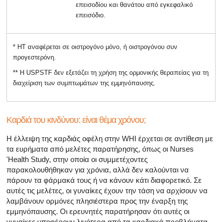
επεισοδίου και θανάτου από εγκεφαλικό
επεισόδιο.
* ΗΤ αναφέρεται σε οιστρογόνο μόνο, ή οιστρογόνου συν
προγεστερόνη.
** Η USPSTF δεν εξετάζει τη χρήση της ορμονικής θεραπείας για τη
διαχείριση των συμπτωμάτων της εμμηνόπαυσης.
Καρδιά του κινδύνου: είναι θέμα χρόνου;
Η έλλειψη της καρδιάς οφέλη στην WHI έρχεται σε αντίθεση με
τα ευρήματα από μελέτες παρατήρησης, όπως οι Nurses
'Health Study, στην οποία οι συμμετέχοντες
παρακολουθήθηκαν για χρόνια, αλλά δεν καλούνται να
πάρουν τα φάρμακά τους ή να κάνουν κάτι διαφορετικό. Σε
αυτές τις μελέτες, οι γυναίκες έχουν την τάση να αρχίσουν να
λαμβάνουν ορμόνες πλησιέστερα προς την έναρξη της
εμμηνόπαυσης. Οι ερευνητές παρατήρησαν ότι αυτές οι
γυναίκες υποφέρουν λιγότερα από τα καρδιακά προβλήματα