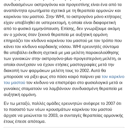
συνδυασμένων οιστρογόνου και προγεστίνης είναι ένα από τα
αναπάντητα ερωτήματα σχετικά με τη θεραπεία ορμονών και
καρκίνου του μαστού. Στην WHI, το οιστρογόνο μόνο κτήτορες
είχαν υποβληθεί σε υστερεκτομή, η οποία είναι διαφορετική
από το φυσικό εμμηνόπαυση. Επίσης, δεν γνωρίζουμε ακόμη
αν ο χρόνος όταν ξεκινά θεραπεία με αυξητική ορμόνη
επηρεάζει τον κίνδυνο καρκίνου του μαστού με τον τρόπο που
κάνει τον κίνδυνο καρδιακής νόσου. WHI ερευνητές σύντομα
θα υποβάλει έκθεση σχετικά με μια μελέτη παρακολούθησης
των γυναικών στην οιστρογόνο-plus-προγεστερόνη μελέτη, οι
οποίοι συνέχισαν να έχουν ετήσιες μαστογραφίες μετά την
διακοπή των φαρμάκων μελέτη τους το 2002. Αυτό θα
μπορούσε να ρίξει φως στο πόσο καιρό παίρνει για
τον καρκίνο
του μαστού
τον κίνδυνο να επιστρέψει στο φυσιολογικό μετά οι
γυναίκες σταματούν να λαμβάνουν συνδυασμένη θεραπεία με
αυξητική ορμόνη.
Εν τω μεταξύ, πολλές ομάδες ερευνητών ανέφερε το 2007 ότι
το ποσοστό των νέων κρουσμάτων καρκίνου του μαστού
άρχισε να μειώνεται το 2003, οι συνταγές θεραπείας ορμονικής
έτους έπεσε απότομα.