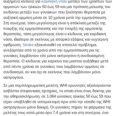
αυξημένο κίνδυνο για
καρδιακή νόσο
μεταξύ των χρηστών των
ορμονών των ηλικιών 50 έως 59 και μια πρόταση μείωσης του
κινδύνου μεταξύ των γυναικών που ξεκίνησαν θεραπεία με
αυξητική ορμόνη μέσα σε 10 χρόνια μετά την εμμηνόπαυση.
Στη συνέχεια, τόσο μεγαλύτερη είναι η απόκλιση μεταξύ της
έναρξης της εμμηνόπαυσης και την έναρξη της ορμονικής
θεραπείας, τόσο μεγαλύτερος είναι ο κίνδυνος για καρδιακή
νόσο, ιδιαίτερα σε εκείνους με ιστορικό εξάψεις και νυχτερινή
εφίδρωση.
Stroke
εξακολουθεί να αποτελεί πρόβλημα,
ανεξάρτητα από το χρόνο από την εμμηνόπαυση για τις
γυναίκες λαμβάνουν είτε μόνα οιστρογόνο ή συνδυασμένη
θεραπεία. Ο κίνδυνος για καρκίνο του μαστού αυξήθηκε μετά
από πέντε χρόνια σε γυναίκες που λαμβάνουν ορμόνες σε
συνδυασμό, αν και όχι σε εκείνους που λαμβάνουν μόνο
οιστρογόνα.
Σε μια συμπληρωματική μελέτη, WHI ερευνητές αξιολογούνται
ασβέστιο στεφανιαίας αρτηρίας, το οποίο είναι ένας δείκτης για
την αθηροσκλήρωση, σε 1.064 γυναίκες ηλικίας 50 έως 59 που
είχαν υποβληθεί σε υστερεκτομή πριν από την είσοδο της WHI
οιστρογόνων-μόνο δοκιμή. Οι γυναίκες πήραν τα φάρμακα της
μελέτης τους κατά μέσο όρο 7,4 χρόνια και στη συνέχεια, ένα