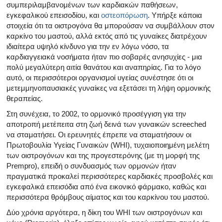
συμπεριλαμβανομένων των καρδιακών παθήσεων,
εγκεφαλικού επεισοδίου, και
οστεοπόρωση
. Υπήρξε κάποια
στοιχεία ότι τα οιστρογόνα θα μπορούσαν να συμβάλλουν στον
καρκίνο του μαστού, αλλά εκτός από τις γυναίκες διατρέχουν
ιδιαίτερα υψηλό κίνδυνο για την εν λόγω νόσο, τα
καρδιαγγειακά νοσήματα ήταν πιο σοβαρές ανησυχίες - μια
πολύ μεγαλύτερη αιτία θανάτου και αναπηρίας. Για το λόγο
αυτό, οι περισσότεροι οργανισμοί υγείας συνέστησε ότι οι
μετεμμηνοπαυσιακές γυναίκες να εξετάσει τη λήψη ορμονικής
θεραπείας.
Στη συνέχεια, το 2002, το ορμονικό προσέγγιση για την
αποτροπή μετέπειτα στη ζωή δεινά των γυναικών screeched
να σταματήσει. Οι ερευνητές έπρεπε να σταματήσουν οι
Πρωτοβουλία Υγείας Γυναικών (WHI), τυχαιοποιημένη μελέτη
των οιστρογόνων και της προγεστερόνης (με τη μορφή της
Prempro), επειδή ο συνδυασμός των ορμονών ήταν
πραγματικά προκαλεί περισσότερες καρδιακές προσβολές και
εγκεφαλικά επεισόδια από ένα εικονικό φάρμακο, καθώς και
περισσότερα θρόμβους αίματος και του καρκίνου του μαστού.
Δύο χρόνια αργότερα, η δίκη του WHI των οιστρογόνων και