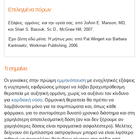
Επιλεγμένα πόρων
Εξάψεις, ορμόνες, και την υγεία σας,
από JoAnn Ε. Manson, MD,
και Shari S. Bassuk, Sc.D., McGraw Hill, 2007.
Έχει ζέστη εδώ μέσα;
Ή μήπως μου;
από Pat Wingert και Barbara
Kantrowitz, Workman Publishing, 2006.
Τι σημαίνει
Οι γυναίκες στην πρώιμη
εμμηνόπαυση
με ενοχλητικές εξάψεις
ή νυχτερινές εφιδρώσεις μπορεί να λάβει βραχυπρόθεσμη
θεραπεία με αυξητική ορμόνη, χωρίς να αυξάνει τον κίνδυνο
για
καρδιακή νόσο
. Ορμονική θεραπεία θα πρέπει να
λαμβάνονται μόνο για τα συμπτώματα και, όπως κάθε
φάρμακο, για το συντομότερο δυνατό χρονικό διάστημα και στη
χαμηλότερη αποτελεσματική δόση (αν και δεν ξέρουμε αν
χαμηλότερες δόσεις είναι πραγματικά ασφαλέστερο). Μελέτες
δείχνουν ότι έμπλαστρα οιστρογόνων μπορεί να είναι λιγότερο
πιθανό να προκαλέσει θρόμβους αίματος στα πόδια από