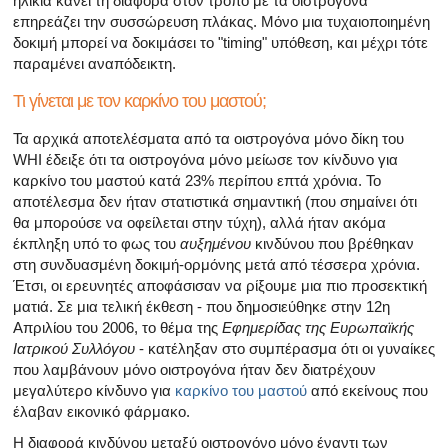
ηλικία κάνει τη διαφορά στον τρόπο με τα οιστρογόνα
επηρεάζει την συσσώρευση πλάκας. Μόνο μια τυχαιοποιημένη
δοκιμή μπορεί να δοκιμάσει το "timing" υπόθεση, και μέχρι τότε
παραμένει αναπόδεικτη.
Τι γίνεται με τον καρκίνο του μαστού;
Τα αρχικά αποτελέσματα από τα οιστρογόνα μόνο δίκη του
WHI έδειξε ότι τα οιστρογόνα μόνο μείωσε τον κίνδυνο για
καρκίνο του μαστού κατά 23% περίπου επτά χρόνια. Το
αποτέλεσμα δεν ήταν στατιστικά σημαντική (που σημαίνει ότι
θα μπορούσε να οφείλεται στην τύχη), αλλά ήταν ακόμα
έκπληξη υπό το φως του
αυξημένου
κινδύνου που βρέθηκαν
στη συνδυασμένη δοκιμή-ορμόνης μετά από τέσσερα χρόνια.
Έτσι, οι ερευνητές αποφάσισαν να ρίξουμε μια πιο προσεκτική
ματιά. Σε μια τελική έκθεση - που δημοσιεύθηκε στην 12η
Απριλίου του 2006, το θέμα της
Εφημερίδας της Ευρωπαϊκής
Ιατρικού Συλλόγου
- κατέληξαν στο συμπέρασμα ότι οι γυναίκες
που λαμβάνουν μόνο οιστρογόνα ήταν δεν διατρέχουν
μεγαλύτερο κίνδυνο για
καρκίνο του μαστού
από εκείνους που
έλαβαν εικονικό φάρμακο.
Η διαφορά κινδύνου μεταξύ οιστρογόνο μόνο έναντι των