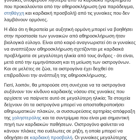
που προκαλούνται από την αθηροσκλήρωση (για παράδειγμα,
στηθάγχη
και καρδιακή προσβολή) από τις γυναίκες που δεν
λαμβάνουν ορμόνες.
Η ιδέα ότι η θεραπεία με αυξητική ορμόνη μπορεί να βοηθήσει
στην προστασία των γυναικών από αθηροσκλήρωση ήταν
βιολογικά εύλογο. Είναι από καιρό αναγνωριστεί ότι οι γυναίκες
να αναπτύξουν αθηροσκλήρωση σχετίζονται με καρδιακά
προβλήματα σε μεγαλύτερη ηλικία από τους άνδρες - ότι είναι,
μετά από την εμμηνόπαυση και τη μείωση των οιστρογόνων.
Και σε μελέτες σε ζώα, τα οιστρογόνα έχει δειχθεί ότι
επιβραδύνει την ανάπτυξη της αθηροσκλήρωσης.
Γιατί, λοιπόν, θα μπορούσε στη συνέχεια να τα οιστρογόνα
αυξάνουν
τον κίνδυνο καρδιακής νόσου στις γυναίκες που
αρχίσετε να παίρνετε αυτό σε μεγαλύτερη ηλικία; Τα στοιχεία
δείχνουν ότι τα οιστρογόνα μπορεί να αποσταθεροποιήσει
αθηρωματικών πλακών, οι συσσωρεύσεις αρτηρίας-απόφραξη
της
χοληστερόλης
και τα συντρίμμια που είναι μια σημαντική
πηγή των καρδιακών παθήσεων. Οιστρογόνο φαίνεται να
κάνουν πλάκες πιο ευάλωτες σε ρήξη, η οποία μπορεί να
οδηγήσει σε
καρδιακή προσβολή
. Οι γυναίκες μεγαλύτερης