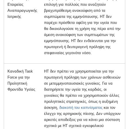
Εταιρείας
επιλογή για πολλούς που αναζητούν
Αναπαραγωγικής
βραχυπρόθεσμη ανακούφιση από τα
Ιατρικής
συμπτώματα της εμμηνόπαυσης. HT δεν
παρέχει πρόσθετα οφέλη για την υγεία που
θα δικαιολογούσε τη χρήση της πέρα ​​από την
άμεση ανακούφιση των συμπτωμάτων της
εμμηνόπαυσης. HT δεν ενδείκνυται για την
πρωτογενή ή δευτερογενή πρόληψη της
στεφανιαίας γεγονότα νόσο.
Καναδική Task
ΗΤ δεν πρέπει να χρησιμοποιείται για την
Force για την
πρωτογενή πρόληψη των χρόνιων ασθενειών
Προληπτική
σε μετεμμηνοπαυσιακές γυναίκες. Για να
Φροντίδα Υγείας
διατηρήσετε την υγεία της καρδιάς, οι
γυναίκες θα πρέπει να χρησιμοποιούν άλλες
προληπτικές στρατηγικές, όπως η αυξημένη
άσκηση,
διακοπή του καπνίσματος
και τον
έλεγχο της αρτηριακής πίεσης. Δεν υπάρχουν
αρκετές αποδείξεις για να κάνει μια σύσταση
σχετικά με HT σχετικά εγκεφαλικού