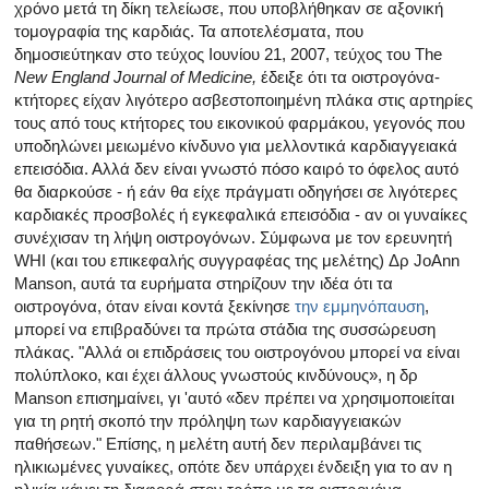
χρόνο μετά τη δίκη τελείωσε, που υποβλήθηκαν σε αξονική
τομογραφία της καρδιάς. Τα αποτελέσματα, που
δημοσιεύτηκαν στο τεύχος Ιουνίου 21, 2007, τεύχος του The
New England Journal of Medicine,
έδειξε ότι τα οιστρογόνα-
κτήτορες είχαν λιγότερο ασβεστοποιημένη πλάκα στις αρτηρίες
τους από τους κτήτορες του εικονικού φαρμάκου, γεγονός που
υποδηλώνει μειωμένο κίνδυνο για μελλοντικά καρδιαγγειακά
επεισόδια. Αλλά δεν είναι γνωστό πόσο καιρό το όφελος αυτό
θα διαρκούσε - ή εάν θα είχε πράγματι οδηγήσει σε λιγότερες
καρδιακές προσβολές ή εγκεφαλικά επεισόδια - αν οι γυναίκες
συνέχισαν τη λήψη οιστρογόνων. Σύμφωνα με τον ερευνητή
WHI (και του επικεφαλής συγγραφέας της μελέτης) Δρ JoAnn
Manson, αυτά τα ευρήματα στηρίζουν την ιδέα ότι τα
οιστρογόνα, όταν είναι κοντά ξεκίνησε
την εμμηνόπαυση
,
μπορεί να επιβραδύνει τα πρώτα στάδια της συσσώρευση
πλάκας. "Αλλά οι επιδράσεις του οιστρογόνου μπορεί να είναι
πολύπλοκο, και έχει άλλους γνωστούς κινδύνους», η δρ
Manson επισημαίνει, γι 'αυτό «δεν πρέπει να χρησιμοποιείται
για τη ρητή σκοπό την πρόληψη των καρδιαγγειακών
παθήσεων." Επίσης, η μελέτη αυτή δεν περιλαμβάνει τις
ηλικιωμένες γυναίκες, οπότε δεν υπάρχει ένδειξη για το αν η