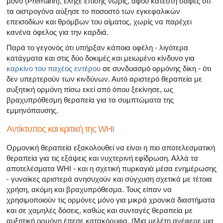
μόνο (Premarin), έληξε επίσης νωρίς, αφού κατέστη σαφές ότι
τα οιστρογόνα αύξησε το ποσοστό των εγκεφαλικών
επεισοδίων και θρόμβων του αίματος, χωρίς να παρέχει
κανένα όφελος για την καρδιά.
Παρά το γεγονός ότι υπήρξαν κάποια οφέλη - λιγότερα
κατάγματα και στις δύο δοκιμές και μειωμένο κίνδυνο για
καρκίνο του παχέος εντέρου
σε συνδυασμό ορμόνης δίκη - ότι
δεν υπερτερούν των κινδύνων. Αυτό αριστερό θεραπεία με
αυξητική ορμόνη πίσω εκεί από όπου ξεκίνησε, ως
βραχυπρόθεσμη θεραπεία για τα συμπτώματα της
εμμηνόπαυσης.
Αντίκτυπος και κριτική της WHI
Ορμονική θεραπεία εξακολουθεί να είναι η πιο αποτελεσματική
θεραπεία για τις εξάψεις και νυχτερινή εφίδρωση. Αλλά τα
αποτελέσματα WHI - και η σχετική πυρκαγιά μέσα ενημέρωσης
- γυναίκες αριστερά ανησυχούν και σύγχυση σχετικά με τέτοια
χρήση, ακόμη και βραχυπρόθεσμα. Τους είπαν να
χρησιμοποιούν τις ορμόνες μόνο για μικρά χρονικά διαστήματα
και σε χαμηλές δόσεις, καθώς και συνταγές θεραπεία με
αυξητική ορμόνη έπεσε κατακόρυφα. (Μια μελέτη ανέφερε μια