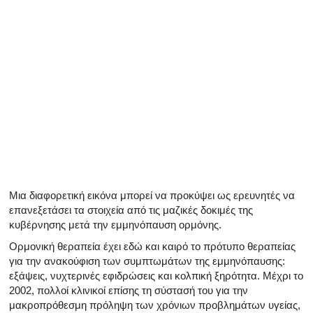
Όλα τα άρθρα για το αρσενικό αναπαραγωγικό σύστημα
Όλα τα άρθρα σχετικά με την κατάθλιψη και τη στυτική δ
Όλα τα άρθρα για τη στυτική δυσλειτουργία
Όλα τα άρθρα για τις σχέσεις και στυτική δυσλειτουργία
Όλα τα άρθρα για τα σεξουαλικώς μεταδιδόμενα νοσήμα
Όλα τα άρθρα σχετικά με τη διαχείριση της σκλήρυνσης
Μια διαφορετική εικόνα μπορεί να προκύψει ως ερευνητές να
επανεξετάσει τα στοιχεία από τις μαζικές δοκιμές της
κυβέρνησης μετά την εμμηνόπαυση ορμόνης.
Ορμονική θεραπεία έχει εδώ και καιρό το πρότυπο θεραπείας
για την ανακούφιση των συμπτωμάτων της εμμηνόπαυσης:
εξάψεις, νυχτερινές εφιδρώσεις και κολπική ξηρότητα. Μέχρι το
2002, πολλοί κλινικοί επίσης τη σύστασή του για την
μακροπρόθεσμη πρόληψη των χρόνιων προβλημάτων υγείας,