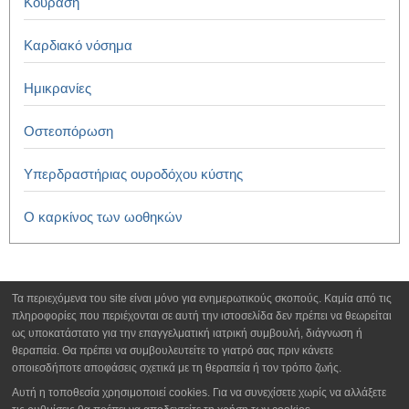
Κούραση
Καρδιακό νόσημα
Ημικρανίες
Οστεοπόρωση
Υπερδραστήριας ουροδόχου κύστης
Ο καρκίνος των ωοθηκών
Τα περιεχόμενα του site είναι μόνο για ενημερωτικούς σκοπούς. Καμία από τις
πληροφορίες που περιέχονται σε αυτή την ιστοσελίδα δεν πρέπει να θεωρείται
ως υποκατάστατο για την επαγγελματική ιατρική συμβουλή, διάγνωση ή
θεραπεία. Θα πρέπει να συμβουλευτείτε το γιατρό σας πριν κάνετε
οποιεσδήποτε αποφάσεις σχετικά με τη θεραπεία ή τον τρόπο ζωής.
Αυτή η τοποθεσία χρησιμοποιεί cookies. Για να συνεχίσετε χωρίς να αλλάξετε