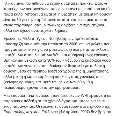
ηλικίας είναι πιο πιθανό να έχουν αναπτύξει πλάκες. Έτσι, γι
'αυτούς, των οιστρογόνων μπορεί να κάνει περισσότερο κακό
παρά καλό. Μπορεί να είναι ότι η θεραπεία με αυξητική ορμόνη
είναι καλό για την καρδιά μόνο κατά τη διάρκεια μιας αρκετά
στενό παράθυρο, όταν οι πλάκες αρχίζουν να σχηματίζουν,
αλλά δεν έχουν αναπτυχθεί πλήρως.
Ερευνητές Μελέτη Υγείας Νοσηλευτριών βρήκε κάποια
υποστήριξη για αυτήν την υπόθεση το 2006, σε μια μελέτη που
πραγματοποιήθηκε για να ρίξει φως σχετικά με τις αποκλίσεις
μεταξύ των αποτελεσμάτων WHI και προηγούμενες έρευνες.
Βρήκαν μια μείωση κατά 30% του κινδύνου για καρδιακή νόσο
μεταξύ των γυναικών που ξεκίνησαν θεραπεία με αυξητική
ορμόνη μέσα σε περίπου τέσσερα χρόνια της εμμηνόπαυσης,
αλλά μικρή ή καμία καρδιακή όφελος για τις γυναίκες που
ξεκίνησε ορμόνες, είτε μετά την ηλικία των 60 ή 10 ή
περισσότερα χρόνια μετά την εμμηνόπαυση.
Μία επαναληπτική ανάλυση των δεδομένων WHI εμφανίστηκε
παρόμοια απόδειξη ότι το χρονοδιάγραμμα μπορεί να είναι
ένας παράγοντας. Οι ερευνητές αναφέρουν στο
περιοδικό της
Ευρωπαϊκής Ιατρικού Συλλόγου
(4 Απριλίου, 2007) δεν βρήκαν