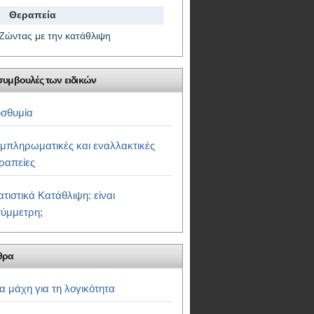
Θεραπεία
Ζώντας με την κατάθλιψη
συμβουλές των ειδικών
σθυμία
μπληρωματικές και εναλλακτικές
ραπείες
ατιστικά Κατάθλιψη: είναι
ύμμετρη;
θρα
α μάχη για τη λογικότητα