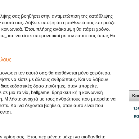
αλψης σας βοηθήσει στην αντιμετώπιση της κατάθλιψης
ν εαυτό σας. Λάβετε υπόψη ότι η ασθένειά σας επηρεάζει
ι κοινωνικά. Έτσι, πλήρης ανάκαμψη θα πάρει χρόνο.
ας, και να είστε υπομονετικοί με τον εαυτό σας όπως θα
λλους
ονώσει τον εαυτό σας-θα αισθάνεται μόνο χειρότερα.
στε να είστε με άλλους ανθρώπους. Και να λάβουν
 διασκεδαστικές δραστηριότητες, όταν μπορείτε.
 σε μια ταινία, ballgame, θρησκευτική ή κοινωνική
Κα
. Μιλήστε ανοιχτά με τους ανθρώπους που μπορείτε να
στε. Και να δέχονται βοήθεια, όταν αυτό είναι που
Όλ
νται.
κα
 κρίση σας. Έτσι, περιμένετε μέχρι να αισθανθείτε