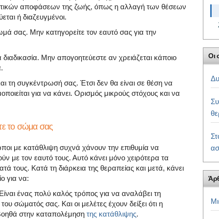
ντικών αποφάσεων της ζωής, όπως η αλλαγή των θέσεων
εται ή διαζευγμένοι.
τωμά σας. Μην κατηγορείτε τον εαυτό σας για την
Οι 
 διαδικασία. Μην απογοητεύεστε αν χρειάζεται κάποιο
.
Δυ
και τη συγκέντρωσή σας. Έτσι δεν θα είναι σε θέση να
ποιείται για να κάνει. Ορισμός μικρούς στόχους και να
Συ
θε
τε το σώμα σας
Στ
ποι με κατάθλιψη συχνά χάνουν την επιθυμία να
ασ
ύν με τον εαυτό τους. Αυτό κάνει μόνο χειρότερα τα
τά τους. Κατά τη διάρκεια της θεραπείας και μετά, κάνει
ο για να:
Άρ
Είναι ένας πολύ καλός τρόπος για να αναλάβει τη
Μι
του σώματός σας. Και οι μελέτες έχουν δείξει ότι η
βοηθά στην καταπολέμηση
της κατάθλιψης
.