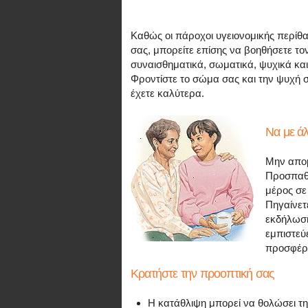
Καθώς οι πάροχοι υγειονομικής περίθ
σας, μπορείτε επίσης να βοηθήσετε το
συναισθηματικά, σωματικά, ψυχικά κα
Φροντίστε το σώμα σας και την ψυχή σ
έχετε καλύτερα.
Να με ά
Μην απομ
Προσπαθή
μέρος σε
Πηγαίνετε
εκδήλωση
εμπιστεύε
προσφέρο
Κρατήστε την προοπτική σας
Η κατάθλιψη μπορεί να θολώσει την