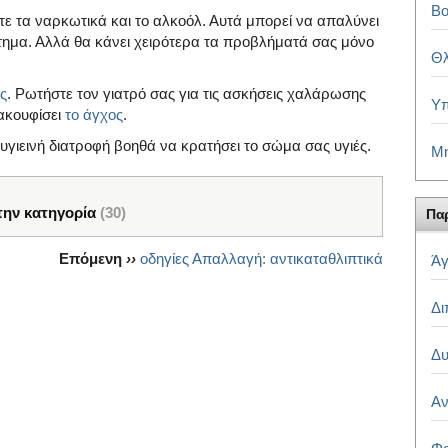
Βο
ε τα ναρκωτικά και το αλκοόλ. Αυτά μπορεί να απαλύνει
τημα. Αλλά θα κάνει χειρότερα τα προβλήματά σας μόνο
Θλ
ς
. Ρωτήστε τον γιατρό σας για τις ασκήσεις χαλάρωσης
Υπ
νακουφίσει
το άγχος
.
υγιεινή διατροφή βοηθά να κρατήσει το σώμα σας υγιές.
Μη
την κατηγορία
(30)
Παρ
Επόμενη
››
οδηγίες Απαλλαγή: αντικαταθλιπτικά
Άγ
Δι
Δυ
Αν