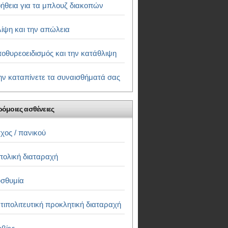
ήθεια για τα μπλουζ διακοπών
ίψη και την απώλεια
οθυρεοειδισμός και την κατάθλιψη
ν καταπίνετε τα συναισθήματά σας
όμοιες ασθένειες
χος / πανικού
πολική διαταραχή
σθυμία
τιπολιτευτική προκλητική διαταραχή