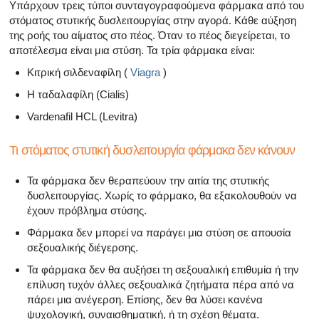
Όλα τα άρθρα για το αρσενικό αναπαραγωγικό σύστημα
Υπάρχουν τρεις τύποι συνταγογραφούμενα φάρμακα από του
στόματος στυτικής δυσλειτουργίας στην αγορά. Κάθε αύξηση
της ροής του αίματος στο πέος. Όταν το πέος διεγείρεται, το
Όλα τα άρθρα σχετικά με την κατάθλιψη και τη στυτική δ
αποτέλεσμα είναι μια στύση. Τα τρία φάρμακα είναι:
Όλα τα άρθρα για τη στυτική δυσλειτουργία
Κιτρική σιλδεναφίλη (
Viagra
)
Η ταδαλαφίλη (Cialis)
Όλα τα άρθρα για τις σχέσεις και στυτική δυσλειτουργία
Vardenafil HCL (Levitra)
Όλα τα άρθρα για τα σεξουαλικώς μεταδιδόμενα νοσήμα
Τι στόματος στυτική δυσλειτουργία φάρμακα δεν κάνουν
Όλα τα άρθρα σχετικά με τη διαχείριση της σκλήρυνσης
Τα φάρμακα δεν θεραπεύουν την αιτία της στυτικής
δυσλειτουργίας. Χωρίς το φάρμακο, θα εξακολουθούν να
έχουν πρόβλημα στύσης.
Φάρμακα δεν μπορεί να παράγει μια στύση σε απουσία
σεξουαλικής διέγερσης.
Τα φάρμακα δεν θα αυξήσει τη σεξουαλική επιθυμία ή την
επίλυση τυχόν άλλες σεξουαλικά ζητήματα πέρα ​​από να
πάρει μια ανέγερση. Επίσης, δεν θα λύσει κανένα
ψυχολογική, συναισθηματική, ή τη σχέση θέματα.