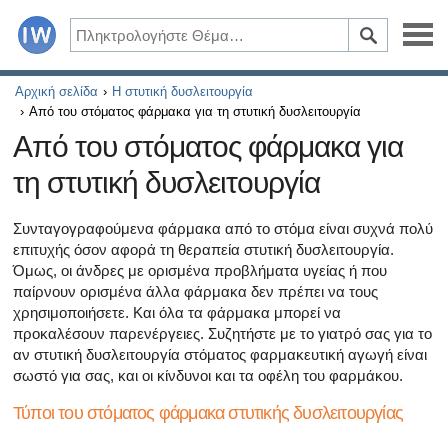
Ασθένειες
Αρχική σελίδα
Η στυτική δυσλειτουργία
Από του στόματος φάρμακα για τη στυτική δυσλειτουργία
Συμπτώματα
Από του στόματος φάρμακα για
τη στυτική δυσλειτουργία
Φάρμακα και συμπληρώματα
Υγιεινός τρόπος ζωής
Συνταγογραφούμενα φάρμακα από το στόμα είναι συχνά πολύ
επιτυχής όσον αφορά τη θεραπεία στυτική δυσλειτουργία.
Όμως, οι άνδρες με ορισμένα προβλήματα υγείας ή που
Όλα τα άρθρα σχετικά με το διαβήτη και τη στυτική δυσλ
παίρνουν ορισμένα άλλα φάρμακα δεν πρέπει να τους
χρησιμοποιήσετε. Και όλα τα φάρμακα μπορεί να
Όλα τα άρθρα για τη σεξουαλική υγεία
προκαλέσουν παρενέργειες. Συζητήστε με το γιατρό σας για το
αν στυτική δυσλειτουργία στόματος φαρμακευτική αγωγή είναι
Όλα τα άρθρα σχετικά με το διαβήτη και το ενδοκρινικό
σωστό για σας, και οι κίνδυνοι και τα οφέλη του φαρμάκου.
Όλα τα άρθρα σχετικά με το πώς η καρδιά σας επηρεάζει
Τύποι του στόματος φάρμακα στυτικής δυσλειτουργίας