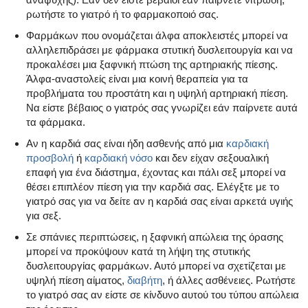
ρωτήστε το γιατρό ή το φαρμακοποιό σας.
Φαρμάκων που ονομάζεται άλφα αποκλειστές μπορεί να
αλληλεπιδράσει με φάρμακα στυτική δυσλειτουργία και να
προκαλέσει μια ξαφνική πτώση της αρτηριακής πίεσης.
Άλφα-αναστολείς είναι μια κοινή θεραπεία για τα
προβλήματα του προστάτη και η υψηλή αρτηριακή πίεση.
Να είστε βέβαιος ο γιατρός σας γνωρίζει εάν παίρνετε αυτά
τα φάρμακα.
Αν η καρδιά σας είναι ήδη ασθενής από μια
καρδιακή
προσβολή
ή
καρδιακή νόσο
και δεν είχαν σεξουαλική
επαφή για ένα διάστημα, έχοντας και πάλι σεξ μπορεί να
θέσει επιπλέον πίεση για την καρδιά σας. Ελέγξτε με το
γιατρό σας για να δείτε αν η καρδιά σας είναι αρκετά υγιής
για σεξ.
Σε σπάνιες περιπτώσεις, η ξαφνική απώλεια της όρασης
μπορεί να προκύψουν κατά τη λήψη της στυτικής
δυσλειτουργίας φαρμάκων. Αυτό μπορεί να σχετίζεται με
υψηλή πίεση αίματος,
διαβήτη
, ή άλλες ασθένειες. Ρωτήστε
το γιατρό σας αν είστε σε κίνδυνο αυτού του τύπου απώλεια