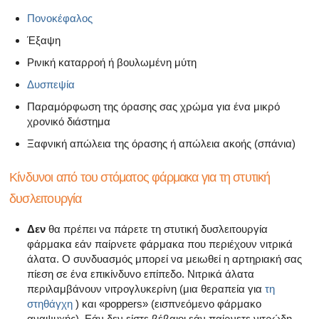
Πονοκέφαλος
Έξαψη
Ρινική καταρροή ή βουλωμένη μύτη
Δυσπεψία
Παραμόρφωση της όρασης σας χρώμα για ένα μικρό
χρονικό διάστημα
Ξαφνική απώλεια της όρασης ή απώλεια ακοής (σπάνια)
Κίνδυνοι από του στόματος φάρμακα για τη στυτική
δυσλειτουργία
Δεν
θα πρέπει να πάρετε τη στυτική δυσλειτουργία
φάρμακα εάν παίρνετε φάρμακα που περιέχουν νιτρικά
άλατα. Ο συνδυασμός μπορεί να μειωθεί η αρτηριακή σας
πίεση σε ένα επικίνδυνο επίπεδο. Νιτρικά άλατα
περιλαμβάνουν νιτρογλυκερίνη (μια θεραπεία για
τη
στηθάγχη
) και «poppers» (εισπνεόμενο φάρμακο
αναψυχής). Εάν δεν είστε βέβαιοι εάν παίρνετε νιτρώδη,