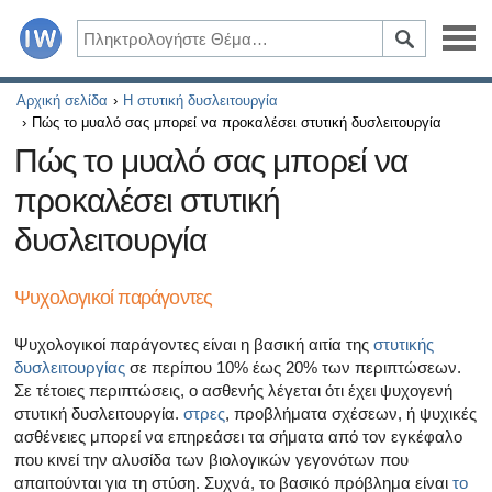
Ασθένειες
Αρχική σελίδα
Η στυτική δυσλειτουργία
Πώς το μυαλό σας μπορεί να προκαλέσει στυτική δυσλειτουργία
Συμπτώματα
Πώς το μυαλό σας μπορεί να
προκαλέσει στυτική
Φάρμακα και συμπληρώματα
δυσλειτουργία
Υγιεινός τρόπος ζωής
Ψυχολογικοί παράγοντες
Όλα τα άρθρα σχετικά με το διαβήτη και τη στυτική δυσλ
Ψυχολογικοί παράγοντες είναι η βασική αιτία της
στυτικής
Όλα τα άρθρα για τη σεξουαλική υγεία
δυσλειτουργίας
σε περίπου 10% έως 20% των περιπτώσεων.
Σε τέτοιες περιπτώσεις, ο ασθενής λέγεται ότι έχει ψυχογενή
Όλα τα άρθρα σχετικά με το διαβήτη και το ενδοκρινικό
στυτική δυσλειτουργία.
στρες
, προβλήματα σχέσεων, ή ψυχικές
ασθένειες μπορεί να επηρεάσει τα σήματα από τον εγκέφαλο
Όλα τα άρθρα σχετικά με το πώς η καρδιά σας επηρεάζει
που κινεί την αλυσίδα των βιολογικών γεγονότων που
απαιτούνται για τη στύση. Συχνά, το βασικό πρόβλημα είναι
το