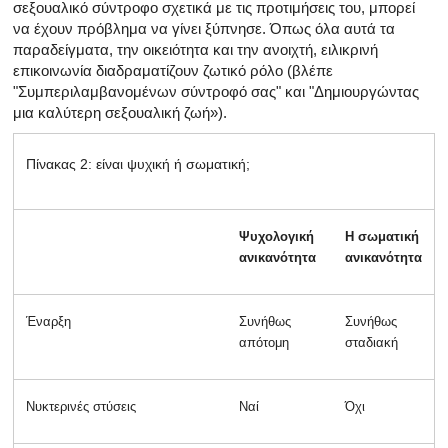
σεξουαλικό σύντροφο σχετικά με τις προτιμήσεις του, μπορεί
να έχουν πρόβλημα να γίνει ξύπνησε. Όπως όλα αυτά τα
παραδείγματα, την οικειότητα και την ανοιχτή, ειλικρινή
επικοινωνία διαδραματίζουν ζωτικό ρόλο (βλέπε
"Συμπεριλαμβανομένων σύντροφό σας" και "Δημιουργώντας
μια καλύτερη σεξουαλική ζωή»).
Πίνακας 2: είναι ψυχική ή σωματική;
Ψυχολογική
Η σωματική
ανικανότητα
ανικανότητα
Έναρξη
Συνήθως
Συνήθως
απότομη
σταδιακή
Νυκτερινές στύσεις
Ναί
Όχι