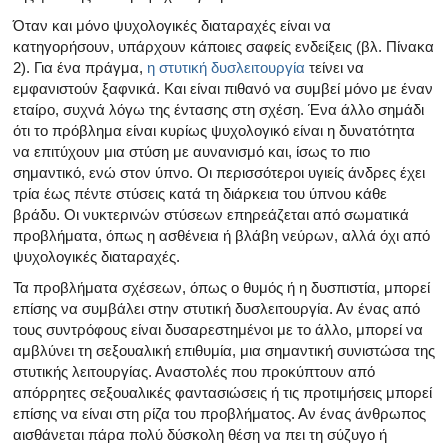
Όταν και μόνο ψυχολογικές διαταραχές είναι να
κατηγορήσουν, υπάρχουν κάποιες σαφείς ενδείξεις (βλ. Πίνακα
2). Για ένα πράγμα,
η στυτική δυσλειτουργία
τείνει να
εμφανιστούν ξαφνικά. Και είναι πιθανό να συμβεί μόνο με έναν
εταίρο, συχνά λόγω της έντασης στη σχέση. Ένα άλλο σημάδι
ότι το πρόβλημα είναι κυρίως ψυχολογικό είναι η δυνατότητα
να επιτύχουν μια στύση με αυνανισμό και, ίσως το πιο
σημαντικό, ενώ στον ύπνο. Οι περισσότεροι υγιείς άνδρες έχει
τρία έως πέντε στύσεις κατά τη διάρκεια του ύπνου κάθε
βράδυ. Οι νυκτερινών στύσεων επηρεάζεται από σωματικά
προβλήματα, όπως η ασθένεια ή βλάβη νεύρων, αλλά όχι από
ψυχολογικές διαταραχές.
Τα προβλήματα σχέσεων, όπως ο θυμός ή η δυσπιστία, μπορεί
επίσης να συμβάλει στην στυτική δυσλειτουργία. Αν ένας από
τους συντρόφους είναι δυσαρεστημένοι με το άλλο, μπορεί να
αμβλύνει τη σεξουαλική επιθυμία, μια σημαντική συνιστώσα της
στυτικής λειτουργίας. Αναστολές που προκύπτουν από
απόρρητες σεξουαλικές φαντασιώσεις ή τις προτιμήσεις μπορεί
επίσης να είναι στη ρίζα του προβλήματος. Αν ένας άνθρωπος
αισθάνεται πάρα πολύ δύσκολη θέση να πει τη σύζυγο ή