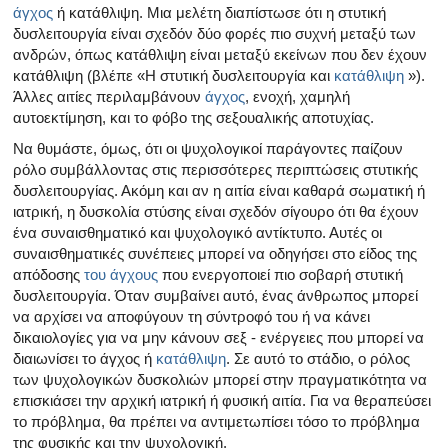
Όλα τα άρθρα για το αρσενικό αναπαραγωγικό σύστημα
άγχος
ή κατάθλιψη. Μια μελέτη διαπίστωσε ότι η στυτική
δυσλειτουργία είναι σχεδόν δύο φορές πιο συχνή μεταξύ των
Όλα τα άρθρα σχετικά με την κατάθλιψη και τη στυτική δ
ανδρών, όπως κατάθλιψη είναι μεταξύ εκείνων που δεν έχουν
κατάθλιψη (βλέπε «Η στυτική δυσλειτουργία και
κατάθλιψη
»).
Όλα τα άρθρα για τη στυτική δυσλειτουργία
Άλλες αιτίες περιλαμβάνουν
άγχος
, ενοχή, χαμηλή
αυτοεκτίμηση, και το φόβο της σεξουαλικής αποτυχίας.
Όλα τα άρθρα για τις σχέσεις και στυτική δυσλειτουργία
Να θυμάστε, όμως, ότι οι ψυχολογικοί παράγοντες παίζουν
ρόλο συμβάλλοντας στις περισσότερες περιπτώσεις στυτικής
Όλα τα άρθρα για τα σεξουαλικώς μεταδιδόμενα νοσήμα
δυσλειτουργίας. Ακόμη και αν η αιτία είναι καθαρά σωματική ή
ιατρική, η δυσκολία στύσης είναι σχεδόν σίγουρο ότι θα έχουν
Όλα τα άρθρα σχετικά με τη διαχείριση της σκλήρυνσης
ένα συναισθηματικό και ψυχολογικό αντίκτυπο. Αυτές οι
συναισθηματικές συνέπειες μπορεί να οδηγήσει στο είδος της
απόδοσης
του άγχους
που ενεργοποιεί πιο σοβαρή στυτική
δυσλειτουργία. Όταν συμβαίνει αυτό, ένας άνθρωπος μπορεί
να αρχίσει να αποφύγουν τη σύντροφό του ή να κάνει
δικαιολογίες για να μην κάνουν σεξ - ενέργειες που μπορεί να
διαιωνίσει το άγχος ή
κατάθλιψη
. Σε αυτό το στάδιο, ο ρόλος
των ψυχολογικών δυσκολιών μπορεί στην πραγματικότητα να
επισκιάσει την αρχική ιατρική ή φυσική αιτία. Για να θεραπεύσει
το πρόβλημα, θα πρέπει να αντιμετωπίσει τόσο το πρόβλημα
της φυσικής και την ψυχολογική.