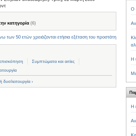
ρντ
Ο 
την κατηγορία
(6)
Αν
νω των 50 ετών χρειάζονται ετήσια εξέταση του προστάτη
Κί
αλ
Η 
επισκόπηση
Συμπτώματα και αιτίες
ειτουργία
Μι
ή δυσλειτουργία ›
Παρ
Η 
Αν
Κα