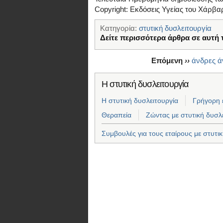
Copyright: Εκδόσεις Υγείας του Χάρβα
Κατηγορία:
στυτική δυσλειτουργία
Δείτε περισσότερα άρθρα σε αυτή 
Επόμενη
››
άνδρες ά
Η στυτική δυσλειτουργία
Η στυτική δυσλειτουργία
Γρήγορη 
Θεραπεία
Ζώντας με στυτική δυσλ
Συμβουλές για τους εταίρους με στυτικ