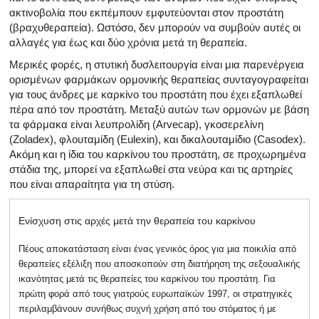
ακτινοβολία που εκπέμπουν εμφυτεύονται στον προστάτη
(βραχυθεραπεία). Ωστόσο, δεν μπορούν να συμβούν αυτές οι
αλλαγές για έως και δύο χρόνια μετά τη θεραπεία.
Μερικές φορές, η στυτική δυσλειτουργία είναι μια παρενέργεια
ορισμένων φαρμάκων ορμονικής θεραπείας συνταγογραφείται
για τους άνδρες με καρκίνο του προστάτη που έχει εξαπλωθεί
πέρα ​​από τον προστάτη. Μεταξύ αυτών των ορμονών με βάση
τα φάρμακα είναι λευπρολίδη (Arvecap), γκοσερελίνη
(Zoladex), φλουταμίδη (Eulexin), και δικαλουταμίδιο (Casodex).
Ακόμη και η ίδια του καρκίνου του προστάτη, σε προχωρημένα
στάδια της, μπορεί να εξαπλωθεί στα νεύρα και τις αρτηρίες
που είναι απαραίτητα για τη στύση.
Ενίσχυση στις αρχές μετά την θεραπεία του καρκίνου
Πέους αποκατάσταση είναι ένας γενικός όρος για μια ποικιλία από
θεραπείες εξέλιξη που αποσκοπούν στη διατήρηση της σεξουαλικής
ικανότητας μετά τις θεραπείες του καρκίνου του προστάτη. Για
πρώτη φορά από τους γιατρούς ευρωπαϊκών 1997, οι στρατηγικές
περιλαμβάνουν συνήθως συχνή χρήση από του στόματος ή με