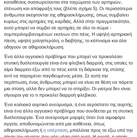
καταθέσεις συσσωρεύονται στα τοιχώματα των αρτηριών,
στένωση και απόφραξη τους (βλέπε σχήμα 5). Οι περισσότεροι
άνθρωποι σκέφτονται της αθηροσκλήρωσης, όπως συμβαίνει
κυρίως στις αρτηρίες της καρδιάς. Αλλά στην πραγματικότητα,
αυτό μπορεί να συμβεί σε αρτηρίες σε όλο το σώμα -
συμπεριλαμβανομένων εκείνων στο πέος. Η υψηλή αρτηριακή
πίεση, υψηλή χοληστερόλη, ο διαβήτης, το κάπνισμα και όλα
οδηγούν σε αθηροσκλήρωση.
Ένα άλλο αγγειακό πρόβλημα που μπορεί να προκαλέσει
στυτική δυσλειτουργία είναι ένα φλεβική διαρροή, στις οποίες το
αίμα διαρρέει έξω από το πέος κατά τη διάρκεια της στύσης
αντί να παραμένει παγιδευμένος μέσα. Σε αυτή την
περίπτωση, ένας άνθρωπος μπορεί να είναι σε θέση να πάρετε
μια στύση, αλλά δεν μπορεί να το στηρίξει. Οι γιατροί δεν είναι
σίγουροι για το τι προκαλεί διαρροή φλεβικού.
Ένα κοιλιακό αορτικό ανεύρυσμα, ή ένα αερόστατο της αορτής,
είναι ένα άλλο αγγειακό πρόβλημα που συνδέεται με τη στυτική
δυσλειτουργία. Ένα ανεύρυσμα μορφές όταν ένα αιμοφόρο
αγγείο, αποδυναμώνεται από μια ασθένεια, όπως
αθηροσκλήρωση ή
η υπέρταση
, μπαλόνια προς τα έξω υπό την
πίεση του αίματος που ρέει μέσα από αυτό. Η αορτή, η οποία