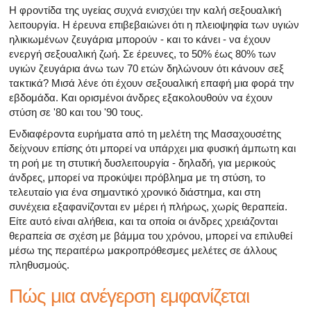
Η φροντίδα της υγείας συχνά ενισχύει την καλή σεξουαλική
λειτουργία. Η έρευνα επιβεβαιώνει ότι η πλειοψηφία των υγιών
ηλικιωμένων ζευγάρια μπορούν - και το κάνει - να έχουν
ενεργή σεξουαλική ζωή. Σε έρευνες, το 50% έως 80% των
υγιών ζευγάρια άνω των 70 ετών δηλώνουν ότι κάνουν σεξ
τακτικά? Μισά λένε ότι έχουν σεξουαλική επαφή μια φορά την
εβδομάδα. Και ορισμένοι άνδρες εξακολουθούν να έχουν
στύση σε '80 και του '90 τους.
Ενδιαφέροντα ευρήματα από τη μελέτη της Μασαχουσέτης
δείχνουν επίσης ότι μπορεί να υπάρχει μια φυσική άμπωτη και
τη ροή με τη στυτική δυσλειτουργία - δηλαδή, για μερικούς
άνδρες, μπορεί να προκύψει πρόβλημα με τη στύση, το
τελευταίο για ένα σημαντικό χρονικό διάστημα, και στη
συνέχεια εξαφανίζονται εν μέρει ή πλήρως, χωρίς θεραπεία.
Είτε αυτό είναι αλήθεια, και τα οποία οι άνδρες χρειάζονται
θεραπεία σε σχέση με βάμμα του χρόνου, μπορεί να επιλυθεί
μέσω της περαιτέρω μακροπρόθεσμες μελέτες σε άλλους
πληθυσμούς.
Πώς μια ανέγερση εμφανίζεται