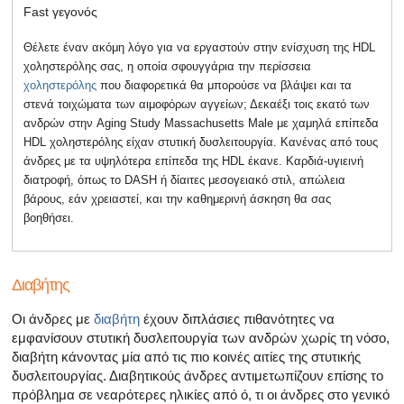
Fast γεγονός
Θέλετε έναν ακόμη λόγο για να εργαστούν στην ενίσχυση της HDL
χοληστερόλης σας, η οποία σφουγγάρια την περίσσεια
χοληστερόλης
που διαφορετικά θα μπορούσε να βλάψει και τα
στενά τοιχώματα των αιμοφόρων αγγείων; Δεκαέξι τοις εκατό των
ανδρών στην Aging Study Massachusetts Male με χαμηλά επίπεδα
HDL χοληστερόλης είχαν στυτική δυσλειτουργία. Κανένας από τους
άνδρες με τα υψηλότερα επίπεδα της HDL έκανε. Καρδιά-υγιεινή
διατροφή, όπως το DASH ή δίαιτες μεσογειακό στιλ, απώλεια
βάρους, εάν χρειαστεί, και την καθημερινή άσκηση θα σας
βοηθήσει.
Διαβήτης
Οι άνδρες με
διαβήτη
έχουν διπλάσιες πιθανότητες να
εμφανίσουν στυτική δυσλειτουργία των ανδρών χωρίς τη νόσο,
διαβήτη κάνοντας μία από τις πιο κοινές αιτίες της στυτικής
δυσλειτουργίας. Διαβητικούς άνδρες αντιμετωπίζουν επίσης το
πρόβλημα σε νεαρότερες ηλικίες από ό, τι οι άνδρες στο γενικό