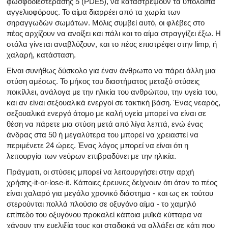
φωσφοδιεστεράσης 5 (PDE5), να καταστρέψουν τα υπόλοιπα
αγγελιοφόρους. Το αίμα διαρρέει από τα χωρία των
σηραγγωδών σωμάτων. Μόλις συμβεί αυτό, οι φλέβες στο
πέος αρχίζουν να ανοίξει και πάλι και το αίμα στραγγίζει έξω. Η
στάλα γίνεται αναβλύζουν, και το πέος επιστρέφει στην limp, ή
χαλαρή, κατάσταση.
Είναι συνήθως δύσκολο για έναν άνθρωπο να πάρει άλλη μια
στύση αμέσως. Το μήκος του διαστήματος μεταξύ στύσεις
ποικίλλει, ανάλογα με την ηλικία του ανθρώπου, την υγεία του,
και αν είναι σεξουαλικά ενεργοί σε τακτική βάση. Ένας νεαρός,
σεξουαλικά ενεργό άτομο με καλή υγεία μπορεί να είναι σε
θέση να πάρετε μια στύση μετά από λίγα λεπτά, ενώ ένας
άνδρας στα 50 ή μεγαλύτερα του μπορεί να χρειαστεί να
περιμένετε 24 ώρες. Ένας λόγος μπορεί να είναι ότι η
λειτουργία των νεύρων επιβραδύνει με την ηλικία.
Πράγματι, οι στύσεις μπορεί να λειτουργήσει στην αρχή
χρήσης-it-or-lose-it. Κάποιες έρευνες δείχνουν ότι όταν το πέος
είναι χαλαρό για μεγάλο χρονικό διάστημα - και ως εκ τούτου
στερούνται πολλά πλούσιο σε οξυγόνο αίμα - το χαμηλό
επίπεδο του οξυγόνου προκαλεί κάποια μυϊκά κύτταρα να
χάνουν την ευελιξία τους και σταδιακά να αλλάξει σε κάτι που