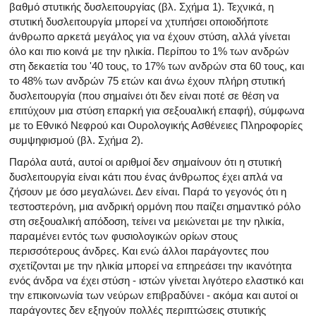
βαθμό στυτικής δυσλειτουργίας (βλ. Σχήμα 1). Τεχνικά, η
στυτική δυσλειτουργία μπορεί να χτυπήσει οποιοδήποτε
άνθρωπο αρκετά μεγάλος για να έχουν στύση, αλλά γίνεται
όλο και πιο κοινά με την ηλικία. Περίπου το 1% των ανδρών
στη δεκαετία του '40 τους, το 17% των ανδρών στα 60 τους, και
το 48% των ανδρών 75 ετών και άνω έχουν πλήρη στυτική
δυσλειτουργία (που σημαίνει ότι δεν είναι ποτέ σε θέση να
επιτύχουν μια στύση επαρκή για σεξουαλική επαφή), σύμφωνα
με το Εθνικό Νεφρού και Ουρολογικής Ασθένειες Πληροφορίες
συμψηφισμού (βλ. Σχήμα 2).
Παρόλα αυτά, αυτοί οι αριθμοί δεν σημαίνουν ότι η στυτική
δυσλειτουργία είναι κάτι που ένας άνθρωπος έχει απλά να
ζήσουν με όσο μεγαλώνει. Δεν είναι. Παρά το γεγονός ότι η
τεστοστερόνη, μια ανδρική ορμόνη που παίζει σημαντικό ρόλο
στη σεξουαλική απόδοση, τείνει να μειώνεται με την ηλικία,
παραμένει εντός των φυσιολογικών ορίων στους
περισσότερους άνδρες. Και ενώ άλλοι παράγοντες που
σχετίζονται με την ηλικία μπορεί να επηρεάσει την ικανότητα
ενός άνδρα να έχει στύση - ιστών γίνεται λιγότερο ελαστικό και
την επικοινωνία των νεύρων επιβραδύνει - ακόμα και αυτοί οι
παράγοντες δεν εξηγούν πολλές περιπτώσεις στυτικής