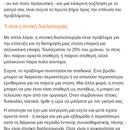
- αν και πολύ προσωπική - και μια ειλικρινή συζήτηση με το
γιατρό σας είναι συχνά το πρώτο βήμα προς την επίλυση του
προβλήματος.
Τι είναι η στυτική δυσλειτουργία;
Με απλά λόγια, η στυτική δυσλειτουργία είναι πρόβλημα για
την επίτευξη και τη διατήρηση μιας στύση επαρκή για
σεξουαλική επαφή. Τουλάχιστον το 25% του χρόνου, το πέος
δεν παίρνει αρκετά σταθερή, ή παίρνει σταθερή, αλλά
μαλακώνει πάρα πολύ σύντομα.
Συχνά, το πρόβλημα αναπτύσσεται σταδιακά. Ένα βράδυ
μπορεί να διαρκέσει περισσότερο ή να απαιτούν περισσότερα
ερεθίσματα για να πάρετε μια στύση. Μια άλλη φορά, η στύση
μπορεί να μην είναι τόσο σταθερή ως συνήθως, ή μπορεί να
τελειώσει πριν από τον οργασμό. Όταν συμβαίνουν τέτοιες
δυσκολίες τακτικά, ήρθε η ώρα να μιλήσετε με τον γιατρό σας.
Η αποτυχία να έχει μια ανέγερση μία νύχτα και μετά είχατε
αρκετά ποτά - ή ακόμα και για μια εβδομάδα ή περισσότερο
κατά τη διάρκεια μία περίοδο έντονης συναισθηματικής πίεσης -
δεν είναι στυτική δυσλειτουργία. Ούτε είναι η ανικανότητα να