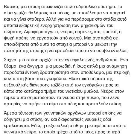
Βασικά, μια στύση απεικονίζει απλό υδραυλικό σύστημα. Το
αίμα γεμίζει θαλάμους του πέους, με αποτέλεσμα να πρηστεί
και να γίνει σταθερό. Αλλά για να περάσουμε στο στάδιο αυτό
απαιτεί εξαιρετική ενορχήστρωση των μηχανισμών του
σώματος. Αιμοφόρα αγγεία, νεύρα, ορμόνες, και, φυσικά, η
ψυχή πρέπει να εργαστούν από κοινού. Μια αναποδιά σε
οποιαδήποτε από αυτά τα στοιχεία μπορεί να μειώσει την
ποιότητα της στύσης ή να εμποδίσει από το να συμβεί εντελώς.
Συχνά, μια στύση αρχίζει στον εγκέφαλο ενός ανθρώπου. Ένα
θέαμα, ένα άγγιγμα, μια μυρωδιά, ή ίσως απλά μια ανάμνηση
πυροδοτεί έντονη δραστηριότητα στον υποθάλαμο, μια περιοχή
κοντά στη βάση του εγκεφάλου. Ηλεκτρικά σήματα της
σεξουαλικής διέγερσης ταξίδια από τον εγκέφαλο προς τα
κάτω στο κατώτερο τμήμα του νωτιαίου μυελού. Νεύρα στον
τομέα αυτό σηματοδοτούν τα νεύρα στην πύελο, που λένε
αρτηρίες να αφήσει το αίμα στο πέος και προκαλούν στύση.
Άμεσα τόνωση των γεννητικών οργάνων μπορεί επίσης να
οδηγήσει μια στύση, αν και διαφορετικές νευρικές οδοί
εμπλέκονται. Εδώ, η σεξουαλική αίσθηση μεταφέρεται από το
γεννητικό νεύρο, το οποίο τρέχει από το πέος προς τα ιερά