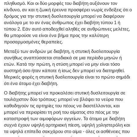
πληθυσμό. Και οι δύο μορφές του διαβήτη αυξάνουν τον
κίνδυνο, αν και η ζωική έρευνα προσφέρει νωρίς ενδείξεις ότι ο
δρόμος για την στυτική δυσλειτουργία μπορεί να διαφέρουν
ανάλογα με το αν ένας άνθρωπος έχει διαβήτη τύπου 1 ή
τύπου 2. Εάν αυτό αποδειχθεί αληθές σε ανθρώπινες μελέτες,
θα μπορούσε να είναι ένα βήμα προς την καλύτερη
προσαρμοσμένες θεραπείες.
Μεταξύ των ανδρών με διαβήτη, η στυτική δυσλειτουργία
συνήθως αναπτύσσεται σταδιακά σε μια περίοδο μηνών ή
ετών. Κατά την πρώτη, η στύση μπορεί να μην είναι τόσο
αυστηρή όσο ήταν κάποτε ή ίσως δεν μπορεί να διατηρηθεί.
Μερικές φορές η στυτική δυσλειτουργία είναι το πρώτο σημάδι
ότι ένα άτομο έχει διαβήτη.
Ο διαβήτης μπορεί να προκαλέσει στυτική δυσλειτουργία σε
τουλάχιστον δύο τρόπους: μπορεί να βλάψει τα νεύρα που
καθοδηγούν τις αρτηρίες του πέους να διαστέλλονται, και
μπορεί να περιορίσει τη ροή του αίματος στο πέος με την
καταστροφή των αιμοφόρων αγγείων. Τα άτομα με διαβήτη
συχνά έχουν υψηλή αρτηριακή πίεση, υψηλή χοληστερόλη και
τα υψηλά επίπεδα σακχάρου στο αίμα - όλες οι ασθένειες που