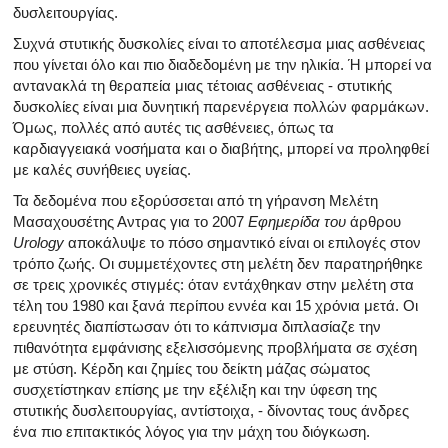
δυσλειτουργίας.
Συχνά στυτικής δυσκολίες είναι το αποτέλεσμα μιας ασθένειας
που γίνεται όλο και πιο διαδεδομένη με την ηλικία. Ή μπορεί να
αντανακλά τη θεραπεία μιας τέτοιας ασθένειας - στυτικής
δυσκολίες είναι μια δυνητική παρενέργεια πολλών φαρμάκων.
Όμως, πολλές από αυτές τις ασθένειες, όπως τα
καρδιαγγειακά νοσήματα και ο διαβήτης, μπορεί να προληφθεί
με καλές συνήθειες υγείας.
Τα δεδομένα που εξορύσσεται από τη γήρανση Μελέτη
Μασαχουσέτης Αντρας για το 2007
Εφημερίδα του
άρθρου
Urology
αποκάλυψε το πόσο σημαντικό είναι οι επιλογές στον
τρόπο ζωής. Οι συμμετέχοντες στη μελέτη δεν παρατηρήθηκε
σε τρεις χρονικές στιγμές: όταν εντάχθηκαν στην μελέτη στα
τέλη του 1980 και ξανά περίπου εννέα και 15 χρόνια μετά. Οι
ερευνητές διαπίστωσαν ότι το κάπνισμα διπλασίαζε την
πιθανότητα εμφάνισης εξελισσόμενης προβλήματα σε σχέση
με στύση. Κέρδη και ζημίες του δείκτη μάζας σώματος
συσχετίστηκαν επίσης με την εξέλιξη και την ύφεση της
στυτικής δυσλειτουργίας, αντίστοιχα, - δίνοντας τους άνδρες
ένα πιο επιτακτικός λόγος για την μάχη του διόγκωση.