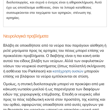
δυσλειτουργίας, και συχνά ο ένοχος είναι η αθηροσκλήρωση. Αυτό
έχει ως αποτέλεσμα ασθένειας, όταν τα λιπαρά καταθέσεις
συσσωρεύονται στα τοιχώματα των αρτηριών, στένωση της
αρτηρίας.
Νευρολογικά προβλήματα
Βλάβη σε οποιοδήποτε από τα νεύρα που παράγουν αίσθηση ή
ρελέ μηνύματα προς τις αρτηρίες του πέους μπορεί επίσης να
προκαλέσει προβλήματα. Ο διαβήτης είναι η πιο κοινή αιτία
αυτού του είδους βλάβη των νεύρων. Αλλά των εκφυλιστικών
νόσων του νευρικού συστήματος (όπως πολλαπλή σκλήρυνση
ή ασθένεια του Parkinson) και
κατάχρηση ουσιών
μπορούν
επίσης να βλάψουν τα νεύρα εμπλέκονται σε στύση.
Ομοίως, η στυτική δυσλειτουργία μπορεί να προκύψει από μια
κάκωση νωτιαίου μυελού ή ως παρενέργεια των διαφόρων
ειδών της χειρουργικής επέμβασης. Επειδή οι νευρικές οδοί
προς το πέος ταξιδιωτική κοντά στον προστάτη, της κύστης και
του ορθού, αφαιρώντας οποιαδήποτε από αυτές οργάνων για
τη θεραπεία του καρκίνου μπορεί να αποκόψει μερικά από