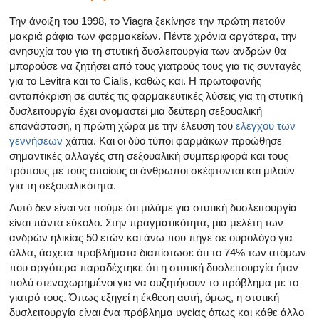
Την άνοιξη του 1998, το Viagra ξεκίνησε την πρώτη πετούν
μακριά ράφια των φαρμακείων. Πέντε χρόνια αργότερα, την
ανησυχία του για τη στυτική δυσλειτουργία των ανδρών θα
μπορούσε να ζητήσει από τους γιατρούς τους για τις συνταγές
για το Levitra και το Cialis, καθώς και. Η πρωτοφανής
ανταπόκριση σε αυτές τις φαρμακευτικές λύσεις για τη στυτική
δυσλειτουργία έχει ονομαστεί μια δεύτερη σεξουαλική
επανάσταση, η πρώτη χώρα με την έλευση του
ελέγχου των
γεννήσεων
χάπια. Και οι δύο τύποι φαρμάκων προώθησε
σημαντικές αλλαγές στη σεξουαλική συμπεριφορά και τους
τρόπους με τους οποίους οι άνθρωποι σκέφτονται και μιλούν
για τη σεξουαλικότητα.
Αυτό δεν είναι να πούμε ότι μιλάμε για στυτική δυσλειτουργία
είναι πάντα εύκολο. Στην πραγματικότητα, μια μελέτη των
ανδρών ηλικίας 50 ετών και άνω που πήγε σε ουρολόγο για
άλλα, άσχετα προβλήματα διαπίστωσε ότι το 74% των ατόμων
που αργότερα παραδέχτηκε ότι η στυτική δυσλειτουργία ήταν
πολύ στενοχωρημένοι για να συζητήσουν το πρόβλημα με το
γιατρό τους. Όπως εξηγεί η έκθεση αυτή, όμως, η στυτική
δυσλειτουργία είναι ένα πρόβλημα υγείας όπως και κάθε άλλο