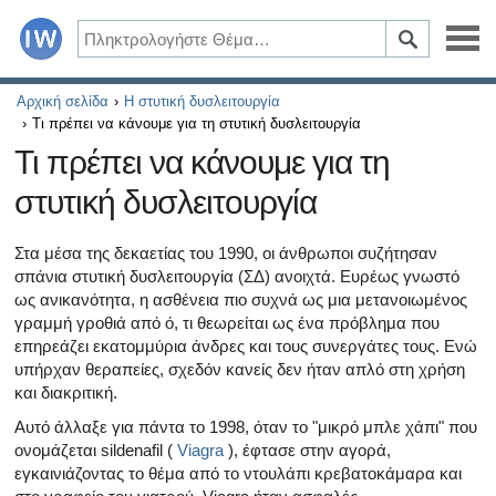
Ασθένειες
Αρχική σελίδα
Η στυτική δυσλειτουργία
Τι πρέπει να κάνουμε για τη στυτική δυσλειτουργία
Συμπτώματα
Τι πρέπει να κάνουμε για τη
στυτική δυσλειτουργία
Φάρμακα και συμπληρώματα
Υγιεινός τρόπος ζωής
Στα μέσα της δεκαετίας του 1990, οι άνθρωποι συζήτησαν
σπάνια στυτική δυσλειτουργία (ΣΔ) ανοιχτά. Ευρέως γνωστό
ως ανικανότητα, η ασθένεια πιο συχνά ως μια μετανοιωμένος
Όλα τα άρθρα σχετικά με το διαβήτη και τη στυτική δυσλ
γραμμή γροθιά από ό, τι θεωρείται ως ένα πρόβλημα που
επηρεάζει εκατομμύρια άνδρες και τους συνεργάτες τους. Ενώ
Όλα τα άρθρα για τη σεξουαλική υγεία
υπήρχαν θεραπείες, σχεδόν κανείς δεν ήταν απλό στη χρήση
και διακριτική.
Όλα τα άρθρα σχετικά με το διαβήτη και το ενδοκρινικό
Αυτό άλλαξε για πάντα το 1998, όταν το "μικρό μπλε χάπι" που
ονομάζεται sildenafil (
Viagra
), έφτασε στην αγορά,
Όλα τα άρθρα σχετικά με το πώς η καρδιά σας επηρεάζει
εγκαινιάζοντας το θέμα από το ντουλάπι κρεβατοκάμαρα και