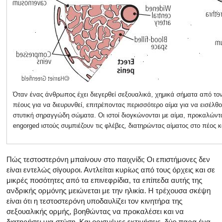
Όταν ένας άνθρωπος έχει διεγερθεί σεξουαλικά, χημικά σήματα από το
πέους για να διευρυνθεί, επιτρέποντας περισσότερο αίμα για να εισέλ
στυτική σηραγγώδη σώματα. Οι ιστοί διογκώνονται με αίμα, προκαλώντα
engorged ιστούς συμπιέζουν τις φλέβες, διατηρώντας αίματος στο πέος κ
Πώς τεστοστερόνη μπαίνουν στο παιχνίδι; Οι επιστήμονες δεν
είναι εντελώς σίγουροι. Αντλείται κυρίως από τους όρχεις και σε
μικρές ποσότητες από τα επινεφρίδια, τα επίπεδα αυτής της
ανδρικής ορμόνης μειώνεται με την ηλικία. Η τρέχουσα σκέψη
είναι ότι η τεστοστερόνη υποδαυλίζει τον κινητήρα της
σεξουαλικής ορμής, βοηθώντας να προκαλέσει και να
διατηρήσει μια στύση. Και ορισμένες εκτιμήσεις, δύο παρα ένα