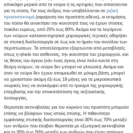
αποκόψει μερικά από τα νεύρα ή τις αρτηρίες που απαιτούνται
για τη στύση. Για τους άνδρες που υποβάλλονται σε
ριζική
προστατεκτομή
(αφαίρεση του προστάτη αδένα), οι εκτιμήσεις
του πόσοι θα ανακτήσει την ικανότητά τους να έχουν στύσεις
ποικίλει ευρέως, από 25% έως 80%. Ακόμα και τα λεγόμενα
των νεύρων καλιοσυντηρητικά χειρουργικές τεχνικές οδηγήσει
σε στυτική δυσλειτουργία σε έως και το ήμισυ του συνόλου των
περιπτώσεων. Τα αποτελέσματα εξαρτώνται από μεταβλητές
όπως η ηλικία του ασθενούς, την ικανότητα του χειρουργού, και
τις θέσεις του όγκου (εάν ένας όγκος είναι πολύ κοντά στη
δέσμη νεύρων, τα νεύρα δεν μπορεί να γλιτώσει). Ακόμα και
όταν τα νεύρα δεν έχουν απομειωθεί σε μόνιμη βάση, μπορεί
να χρειαστούν ακόμη έξι έως 18 μήνες για τα μικροσκοπικά
νευρικές ίνες να ανακάμψει από το τραύμα της χειρουργικής
επέμβασης και την αποκατάσταση της σεξουαλικής
λειτουργίας.
Θεραπεία ακτινοβολίας για τον καρκίνο του προστάτη μπορούν
επίσης να βλάψουν τους ιστούς στύσης. Η πιθανότητα
εμφάνισης στυτικής δυσλειτουργίας είναι 30% έως 70% μεταξύ
των ανδρών που έλαβαν θεραπεία με εξωτερική ακτινοβολία
και το 30% έως 50% μεταξύ των ανδρών που είχαν σπόρους