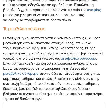
αυτά τα νεύρα, οδηγώντας σε προβλήματα. Επιπλέον, η
βιταμίνη Β
ανεπάρκεια, η οποία είναι μια αιτία της
αναιμίας
,
12
μπορεί να βλάψει το νωτιαίο μυελό, προκαλώντας
νευρολογικά προβλήματα σε όλο το σώμα.
Το μεταβολικό σύνδρομο
Η ανθυγιεινή κουιντέτο περίσσεια κοιλιακού λίπους (μια μέση
μεγαλύτερη από 40 εκατοστά στους άνδρες), τα υψηλά
τριγλυκερίδια, χαμηλή HDL (καλής) χοληστερόλης, υψηλή
αρτηριακή πίεση, και δυσανεξία στη γλυκόζη ή υψηλά επίπεδα
γλυκόζης στο αίμα είναι γνωστό ως
μεταβολικό σύνδρομο
.
Είναι πλήττει κατ 'εκτίμηση 50 εκατομμύρια άνθρωποι στην
Ευρώπη, σύμφωνα με το European Heart Association.
μεταβολικό σύνδρομο
διπλασιάζει τις πιθανότητές σας για τις
καρδιακές παθήσεις και πολλαπλασιάζει τον κίνδυνο για την
ανάπτυξη διαβήτη τύπου 2 κατά πέντε. Σαν αυτές παθήσεις,
διάφορες βασικές δείκτες του μεταβολικού συνδρόμου
βλάψουν το αγγειακό σύστημα και έτσι μπορεί να παρακινήσει
τη στυτική δυσλειτουργία.