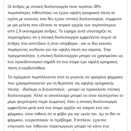
Οι άνδρες με στυτική δυσλειτουργία είναι περίπου 38%
περισσότερες πιθανότητες να έχουν υψηλή αρτηριακή πίεση σε
σχέση με εκείνους που δεν έχουν στυτική δυσλειτουργία, σύμφωνα
με μια μελέτη που εξέτασε τα ιατρικά αρχεία των περισσότερων
από 1,9 εκατομμύρια άνδρες. Το εύρημα αυτό υποστηρίζει τις
παρατηρήσεις ότι η στυτική δυσλειτουργία εμφανίζεται συχνά σε
άνδρες που καπνίζουν ή είναι υπέρβαροι - και οι δύο κοινούς
παράγοντες κινδύνου για την υψηλή πίεση του αίματος. Στην
πραγματικότητα, η στυτική δυσλειτουργία μπορεί να χρησιμεύσει ως
ένα προειδοποιητικό σημάδι ότι ένα άτομο έχει υψηλή αρτηριακή
πίεση ή καρδιοπάθεια.
Τα πράγματα περιπλέκονται από το γεγονός ότι ορισμένα φάρμακα
που χρησιμοποιούνται για τη θεραπεία της υψηλής αρτηριακής
πίεσης - ιδιαίτερα οι β-αναστολείς - μπορεί να προκαλέσει στυτική
δυσλειτουργία. Αλλά το αποτέλεσμα μπορεί να είναι τουλάχιστον εν
μέρει ψυχολογική παρά σωματική: όταν η στυτική δυσλειτουργία
εμφανίζεται μετά από ένα άτομο αρχίζει να παίρνει ένα νέο
φάρμακο, είναι πιθανό ότι οι φόβοι για την υγεία του, όχι το ίδιο το
φάρμακο, ενεργοποιούν το πρόβλημα. Επιπλέον, έχοντας
επίγνωση των πιθανών παρενεργειών μπορεί να κάνει ένα