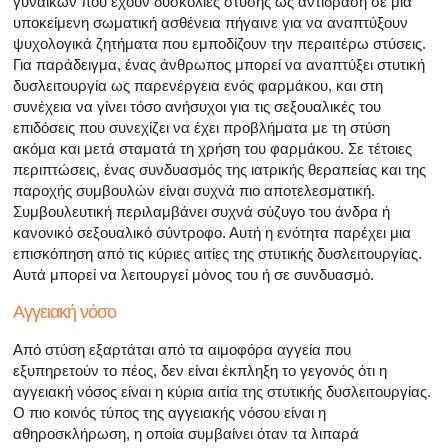
γυναικών που έχουν δυσκολίες στύσης ως αντίδραση σε μια
υποκείμενη σωματική ασθένεια πήγαινε για να αναπτύξουν
ψυχολογικά ζητήματα που εμποδίζουν την περαιτέρω στύσεις.
Για παράδειγμα, ένας άνθρωπος μπορεί να αναπτύξει στυτική
δυσλειτουργία ως παρενέργεια ενός φαρμάκου, και στη
συνέχεια να γίνει τόσο ανήσυχοι για τις σεξουαλικές του
επιδόσεις που συνεχίζει να έχει προβλήματα με τη στύση
ακόμα και μετά σταματά τη χρήση του φαρμάκου. Σε τέτοιες
περιπτώσεις, ένας συνδυασμός της ιατρικής θεραπείας και της
παροχής συμβουλών είναι συχνά πιο αποτελεσματική.
Συμβουλευτική περιλαμβάνει συχνά σύζυγο του άνδρα ή
κανονικό σεξουαλικό σύντροφο. Αυτή η ενότητα παρέχει μια
επισκόπηση από τις κύριες αιτίες της στυτικής δυσλειτουργίας.
Αυτά μπορεί να λειτουργεί μόνος του ή σε συνδυασμό.
Αγγειακή νόσο
Από στύση εξαρτάται από τα αιμοφόρα αγγεία που
εξυπηρετούν το πέος, δεν είναι έκπληξη το γεγονός ότι η
αγγειακή νόσος είναι η κύρια αιτία της στυτικής δυσλειτουργίας.
Ο πιο κοινός τύπος της αγγειακής νόσου είναι η
αθηροσκλήρωση, η οποία συμβαίνει όταν τα λιπαρά