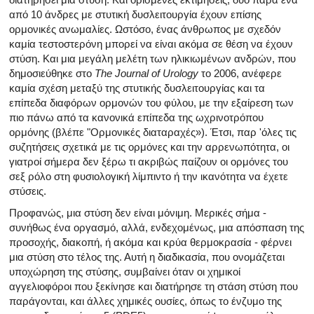
από 10 άνδρες με στυτική δυσλειτουργία έχουν επίσης
ορμονικές ανωμαλίες. Ωστόσο, ένας άνθρωπος με σχεδόν
καμία τεστοστερόνη μπορεί να είναι ακόμα σε θέση να έχουν
στύση. Και μια μεγάλη μελέτη των ηλικιωμένων ανδρών, που
δημοσιεύθηκε στο
The Journal of Urology
το 2006, ανέφερε
καμία σχέση μεταξύ της στυτικής δυσλειτουργίας και τα
επίπεδα διαφόρων ορμονών του φύλου, με την εξαίρεση των
πιο πάνω από τα κανονικά επίπεδα της ωχρινοτρόπου
ορμόνης (βλέπε "Ορμονικές διαταραχές»). Έτσι, παρ 'όλες τις
συζητήσεις σχετικά με τις ορμόνες και την αρρενωπότητα, οι
γιατροί σήμερα δεν ξέρω τι ακριβώς παίζουν οι ορμόνες του
σεξ ρόλο στη φυσιολογική λίμπιντο ή την ικανότητα να έχετε
στύσεις.
Προφανώς, μια στύση δεν είναι μόνιμη. Μερικές σήμα -
συνήθως ένα οργασμό, αλλά, ενδεχομένως, μια απόσπαση της
προσοχής, διακοπή, ή ακόμα και κρύα θερμοκρασία - φέρνει
μια στύση στο τέλος της. Αυτή η διαδικασία, που ονομάζεται
υποχώρηση της στύσης, συμβαίνει όταν οι χημικοί
αγγελιοφόροι που ξεκίνησε και διατήρησε τη στάση στύση που
παράγονται, και άλλες χημικές ουσίες, όπως το ένζυμο της