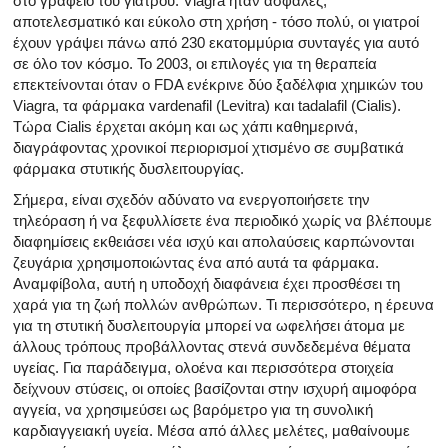
στο γραφείο του γιατρού. Viagra ήταν ασφαλές,
Όλα τα άρθρα για το αρσενικό αναπαραγωγικό σύστημα
αποτελεσματικό και εύκολο στη χρήση - τόσο πολύ, οι γιατροί
έχουν γράψει πάνω από 230 εκατομμύρια συνταγές για αυτό
Όλα τα άρθρα σχετικά με την κατάθλιψη και τη στυτική δ
σε όλο τον κόσμο. Το 2003, οι επιλογές για τη θεραπεία
επεκτείνονται όταν ο FDA ενέκρινε δύο ξαδέλφια χημικών του
Όλα τα άρθρα για τη στυτική δυσλειτουργία
Viagra, τα φάρμακα vardenafil (Levitra) και tadalafil (Cialis).
Τώρα Cialis έρχεται ακόμη και ως χάπι καθημερινά,
Όλα τα άρθρα για τις σχέσεις και στυτική δυσλειτουργία
διαγράφοντας χρονικοί περιορισμοί χτισμένο σε συμβατικά
φάρμακα στυτικής δυσλειτουργίας.
Όλα τα άρθρα για τα σεξουαλικώς μεταδιδόμενα νοσήμα
Σήμερα, είναι σχεδόν αδύνατο να ενεργοποιήσετε την
τηλεόραση ή να ξεφυλλίσετε ένα περιοδικό χωρίς να βλέπουμε
Όλα τα άρθρα σχετικά με τη διαχείριση της σκλήρυνσης
διαφημίσεις εκθειάσει νέα ισχύ και απολαύσεις καρπώνονται
ζευγάρια χρησιμοποιώντας ένα από αυτά τα φάρμακα.
Αναμφίβολα, αυτή η υποδοχή διαφάνεια έχει προσθέσει τη
χαρά για τη ζωή πολλών ανθρώπων. Τι περισσότερο, η έρευνα
για τη στυτική δυσλειτουργία μπορεί να ωφελήσει άτομα με
άλλους τρόπους προβάλλοντας στενά συνδεδεμένα θέματα
υγείας. Για παράδειγμα, ολοένα και περισσότερα στοιχεία
δείχνουν στύσεις, οι οποίες βασίζονται στην ισχυρή αιμοφόρα
αγγεία, να χρησιμεύσει ως βαρόμετρο για τη συνολική
καρδιαγγειακή υγεία. Μέσα από άλλες μελέτες, μαθαίνουμε