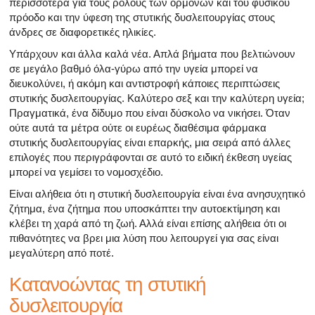
περισσότερα για τους ρόλους των ορμονών και του φυσικού
πρόοδο και την ύφεση της στυτικής δυσλειτουργίας στους
άνδρες σε διαφορετικές ηλικίες.
Υπάρχουν και άλλα καλά νέα. Απλά βήματα που βελτιώνουν
σε μεγάλο βαθμό όλα-γύρω από την υγεία μπορεί να
διευκολύνει, ή ακόμη και αντιστροφή κάποιες περιπτώσεις
στυτικής δυσλειτουργίας. Καλύτερο σεξ και την καλύτερη υγεία;
Πραγματικά, ένα δίδυμο που είναι δύσκολο να νικήσει. Όταν
ούτε αυτά τα μέτρα ούτε οι ευρέως διαθέσιμα φάρμακα
στυτικής δυσλειτουργίας είναι επαρκής, μια σειρά από άλλες
επιλογές που περιγράφονται σε αυτό το ειδική έκθεση υγείας
μπορεί να γεμίσει το νομοσχέδιο.
Είναι αλήθεια ότι η στυτική δυσλειτουργία είναι ένα ανησυχητικό
ζήτημα, ένα ζήτημα που υποσκάπτει την αυτοεκτίμηση και
κλέβει τη χαρά από τη ζωή. Αλλά είναι επίσης αλήθεια ότι οι
πιθανότητες να βρει μια λύση που λειτουργεί για σας είναι
μεγαλύτερη από ποτέ.
Κατανοώντας τη στυτική
δυσλειτουργία