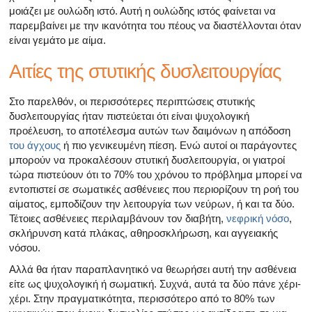
μοιάζει με ουλώδη ιστό. Αυτή η ουλώδης ιστός φαίνεται να
παρεμβαίνει με την ικανότητα του πέους να διαστέλλονται όταν
είναι γεμάτο με αίμα.
Αιτίες της στυτικής δυσλειτουργίας
Στο παρελθόν, οι περισσότερες περιπτώσεις στυτικής
δυσλειτουργίας ήταν πιστεύεται ότι είναι ψυχολογική
προέλευση, το αποτέλεσμα αυτών των δαιμόνων η απόδοση
του άγχους
ή πιο γενικευμένη πίεση. Ενώ αυτοί οι παράγοντες
μπορούν να προκαλέσουν στυτική δυσλειτουργία, οι γιατροί
τώρα πιστεύουν ότι το 70% του χρόνου το πρόβλημα μπορεί να
εντοπιστεί σε σωματικές ασθένειες που περιορίζουν τη ροή του
αίματος, εμποδίζουν την λειτουργία των νεύρων, ή και τα δύο.
Τέτοιες ασθένειες περιλαμβάνουν τον διαβήτη,
νεφρική νόσο
,
σκλήρυνση κατά πλάκας, αθηροσκλήρωση, και αγγειακής
νόσου.
Αλλά θα ήταν παραπλανητικό να θεωρήσει αυτή την ασθένεια
είτε ως ψυχολογική ή σωματική. Συχνά, αυτά τα δύο πάνε χέρι-
χέρι. Στην πραγματικότητα, περισσότερο από το 80% των