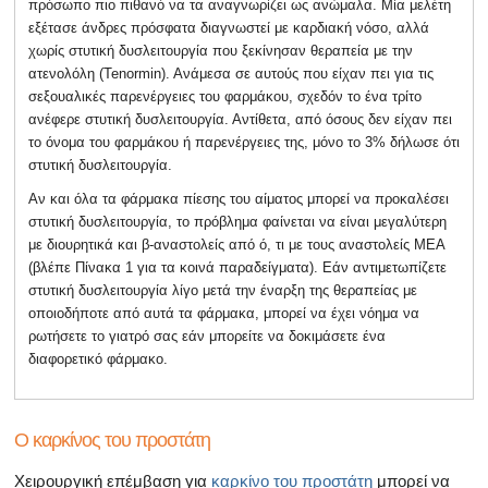
πρόσωπο πιο πιθανό να τα αναγνωρίζει ως ανώμαλα. Μία μελέτη
εξέτασε άνδρες πρόσφατα διαγνωστεί με καρδιακή νόσο, αλλά
χωρίς στυτική δυσλειτουργία που ξεκίνησαν θεραπεία με την
ατενολόλη (Tenormin). Ανάμεσα σε αυτούς που είχαν πει για τις
σεξουαλικές παρενέργειες του φαρμάκου, σχεδόν το ένα τρίτο
ανέφερε στυτική δυσλειτουργία. Αντίθετα, από όσους δεν είχαν πει
το όνομα του φαρμάκου ή παρενέργειες της, μόνο το 3% δήλωσε ότι
στυτική δυσλειτουργία.
Αν και όλα τα φάρμακα πίεσης του αίματος μπορεί να προκαλέσει
στυτική δυσλειτουργία, το πρόβλημα φαίνεται να είναι μεγαλύτερη
με διουρητικά και β-αναστολείς από ό, τι με τους αναστολείς ΜΕΑ
(βλέπε Πίνακα 1 για τα κοινά παραδείγματα). Εάν αντιμετωπίζετε
στυτική δυσλειτουργία λίγο μετά την έναρξη της θεραπείας με
οποιοδήποτε από αυτά τα φάρμακα, μπορεί να έχει νόημα να
ρωτήσετε το γιατρό σας εάν μπορείτε να δοκιμάσετε ένα
διαφορετικό φάρμακο.
Ο καρκίνος του προστάτη
Χειρουργική επέμβαση για
καρκίνο του προστάτη
μπορεί να