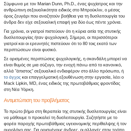
Σύμφωνα με τον Marian Dunn, Ph.D., ένας ψυχίατρος και την
ανθρώπινη σεξουαλικότητα ειδικός στο Μπρούκλιν, ο μέσος
όρος ζευγάρι που αναζητούν βοήθεια για τη δυσλειτουργία του
άνδρα δεν είχε σεξουαλική επαφή για δύο έως πέντε χρόνια.
Για χρόνια, οι γιατροί πιστεύουν ότι η κύρια αιτία της στυτικής
δυσλειτουργίας ήταν ψυχολογική. Σήμερα, οι περισσότεροι
γιατροί και οι ερευνητές πιστεύουν ότι το 80 τοις εκατό των
περιπτώσεων είναι φυσικό.
Σε ορισμένες περιπτώσεις ψυχολογικής, η σκανδάλη μπορεί να
είναι θυμός σε μια σύζυγο, την ενοχή πάνω από το κανονικό,
αλλά "άπιστος" σεξουαλικό ενδιαφέρον στο άλλο πρόσωπο, ή
το άγχος
και επαγγελματική εξουθένωση στην εργασία, λέει ο
Mack Lipkin, MD, ένας ειδικός της πρωτοβάθμιας φροντίδας
στη Νέα Υόρκη.
Αντιμετώπιση του προβλήματος
Το πρώτο βήμα στη θεραπεία της στυτικής δυσλειτουργίας είναι
να μάθουμε τι προκαλεί τη δυσλειτουργία. Συζητήστε με το
φορέα παροχής πρωτοβάθμιας υγειονομικής περίθαλψης ή τον
ουρολόγο σας. Για ορισμένους άνδρες, οι αλλαγές στον τρόπο