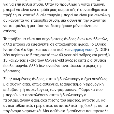
Όλα τα άρθρα για το αρσενικό αναπαραγωγικό σύστημα
για να επιτευχθεί στύση. Όταν το πρόβλημα γίνεται επίμονη,
μπορεί να είναι ένα σημάδι μιας σωματικής ή συναισθηματικό
Όλα τα άρθρα σχετικά με την κατάθλιψη και τη στυτική δ
πρόβλημα. στυτική δυσλειτουργία μπορεί να είναι μια συνολική
ανικανότητα να επιτευχθεί στύση, μια ασυνεπή την ικανότητα
Όλα τα άρθρα για τη στυτική δυσλειτουργία
να το πράξει, ή μια τάση να διατηρήσουν μόνο σύντομες
στύσεις.
Όλα τα άρθρα για τις σχέσεις και στυτική δυσλειτουργία
Το πρόβλημα είναι πιο συχνή στους άνδρες άνω των 65 ετών,
αλλά μπορεί να εμφανιστεί σε οποιαδήποτε ηλικία. Το Εθνικό
Όλα τα άρθρα για τα σεξουαλικώς μεταδιδόμενα νοσήμα
Ινστιτούτο Διαβήτη και του πεπτικού και
νεφρική νόσο
(NIDDK)
λέει περίπου το 5 τοις εκατό των 40-year-old άνδρες και μεταξύ
Όλα τα άρθρα σχετικά με τη διαχείριση της σκλήρυνσης
15 και 25 τοις εκατό των 65-year-old άνδρες εμπειρία στυτική
δυσλειτουργία. Αλλά δεν είναι ένα αναπόφευκτο μέρος της
γήρανσης.
Σε ηλικιωμένους άνδρες, στυτική δυσλειτουργία έχει συνήθως
μια φυσική αιτία, όπως ασθένεια, τραυματισμό, χειρουργική
επέμβαση, ή παρενέργειες των φαρμάκων. Φάρμακα που
μπορούν να προκαλέσουν στυτική δυσλειτουργία
περιλαμβάνουν φάρμακα πίεσης του αίματος, αντιισταμινικά,
αντικαταθλιπτικά, ηρεμιστικά, κατασταλτικά της όρεξης, και τα
παράνομα ναρκωτικά. Μια ασθένεια ή ασθένεια που προκαλεί