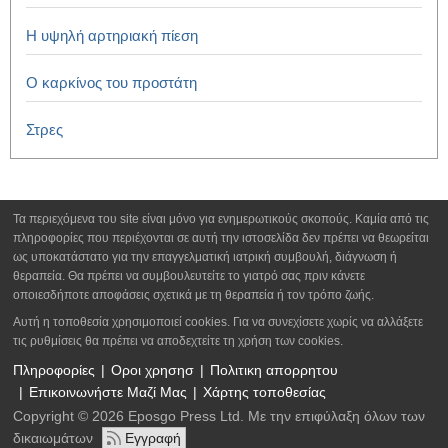
Η υψηλή αρτηριακή πίεση
Ο καρκίνος του προστάτη
Στρες
Τα περιεχόμενα του site είναι μόνο για ενημερωτικούς σκοπούς. Καμία από τις
πληροφορίες που περιέχονται σε αυτή την ιστοσελίδα δεν πρέπει να θεωρείται
ως υποκατάστατο για την επαγγελματική ιατρική συμβουλή, διάγνωση ή
θεραπεία. Θα πρέπει να συμβουλευτείτε το γιατρό σας πριν κάνετε
οποιεσδήποτε αποφάσεις σχετικά με τη θεραπεία ή τον τρόπο ζωής.
Αυτή η τοποθεσία χρησιμοποιεί cookies. Για να συνεχίσετε χωρίς να αλλάξετε
τις ρυθμίσεις θα πρέπει να αποδεχτείτε τη χρήση των cookies.
Πληροφορίες
Οροι χρησησ
Πολιτικη απορρητου
Επικοινωνήστε Μαζί Μας
Χάρτης τοποθεσίας
Copyright © 2026 Eposgo Press Ltd. Με την επιφύλαξη όλων των
δικαιωμάτων
Εγγραφή