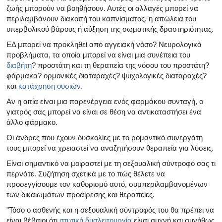
ζωής μπορούν να βοηθήσουν. Αυτές οι αλλαγές μπορεί να
περιλαμβάνουν διακοπή του καπνίσματος, η απώλεια του
υπερβολικού βάρους ή αύξηση της σωματικής δραστηριότητας.
ΕΔ μπορεί να προκληθεί από αγγειακή νόσο? Νευρολογικά
προβλήματα, τα οποία μπορεί να είναι μια συνέπεια του
διαβήτη
? προστάτη και τη θεραπεία της νόσου του προστάτη?
φάρμακα? ορμονικές διαταραχές? ψυχολογικές διαταραχές?
και
κατάχρηση ουσιών
.
Αν η αιτία είναι μια παρενέργεια ενός φαρμάκου συνταγή, ο
γιατρός σας μπορεί να είναι σε θέση να αντικαταστήσει ένα
άλλο φάρμακο.
Οι άνδρες που έχουν δυσκολίες με το ρομαντικό συνεργάτη
τους μπορεί να χρειαστεί να αναζητήσουν θεραπεία για λύσεις.
Είναι σημαντικό να μοιραστεί με τη σεξουαλική σύντροφό σας τι
περνάτε. Συζήτηση σχετικά με το πώς θέλετε να
προσεγγίσουμε τον καθορισμό αυτό, συμπεριλαμβανομένων
των δικαιωμάτων προαίρεσης και θεραπείες.
"Τόσο ο ασθενής και η σεξουαλική σύντροφός του θα πρέπει να
είναι βέβαιοι ότι
στυτική δυσλειτουργία
είναι συχνή και συνήθως