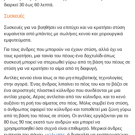
διαρκεί 30 έως 60 λεπτά.
Συσκευές
Συσκευές για να βοηθήσει να επιτύχει και να κρατήσει στύση
κυμαίνεται από μπάντες με σωλήνες κενού και χειρουργικά
εμφυτεύματα.
Για τους άνδρες που μπορούν να έχουν στύση, αλλά όχι να
τους κρατήσει, μια ταινία του πέους-ένα δαχτυλίδι-όπως
συσκευή μπορεί να στερεωθεί γύρω από τη βάση του πέους σε
στύση για να κρατήσει το αίμα από τη διαφυγή.
Αντλίες κενού είναι ίσως οι πιο μη-επεμβατικής τεχνολογίας
στην αγορά. Ένας άνδρας λιπαίνει το πέος του και το βάζει σε
ένα αεροστεγές πλαστικό κύλινδρο που συνδέονται με μια
αντλία χειρός. Αέρας αντλείται από τον κύλινδρο, και το κενό
αυξάνει τη ροή του αίματος στο πέος. Μόλις συμβεί ένα στύση,
ο άνθρωπος αφαιρεί τον κύλινδρο και τοποθετεί μια ζώνη γύρω
από τη βάση του πέους σε στύση. Οι αντλίες εργάζονται για το
80 έως 90 τοις εκατό των ανδρών και μπορεί να
χρησιμοποιηθεί όσο συχνά είναι επιθυμητό. Μερικοί άνδρες
εμπειρία του πόνου,
μώλωπες
, ή δυσκολία να εκσπερματώνει