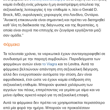
καμία ένδειξη ενός μόνιμου ή μη αναστρέψιμη απώλεια της
σεξουαλικής λειτουργίας ή την επιθυμία », λέει ο Gerald D.
Brock, MD, ουρολογικές χειρουργός στο Λονδίνο, Οντάριο.
"Ανοικτή επικοινωνία είναι σημαντική και πρέπει να διατηρηθεί
καθ 'όλη τη διαδικασία της διάγνωσης και της θεραπείας, η
οποία είναι συχνά πιο επιτυχής αν ζευγάρια εργάζονται μαζί
σαν ομάδα."
Φάρμακα
Τα τελευταία χρόνια, τα ναρκωτικά έχουν συνταγογραφηθεί σε
συνδυασμό με την παροχή συμβουλών. Παραδείγματα των
φαρμάκων αυτών είναι
το Viagra
και το Levitra. Αυτά τα
φάρμακα βελτιώνουν απάντηση στη σεξουαλική διέγερση,
αλλά δεν ενεργοποιούν αυτόματα την στύση. Δεν είναι
αφροδισιακά, έτσι ώστε να έχουν καμία επίδραση στη
σεξουαλική επιθυμία. Μπορούν φυσικά χαλάρωση των
αγγείων του πέους, επιτρέποντας να γεμίσει με αίμα και να
μείνει όρθιος αρκετό καιρό για τη σεξουαλική επαφή.
Αυτά τα φάρμακα δεν πρέπει να χρησιμοποιείται περισσότερο
από μία φορά την ημέρα. Μπορούν να προκαλέσουν