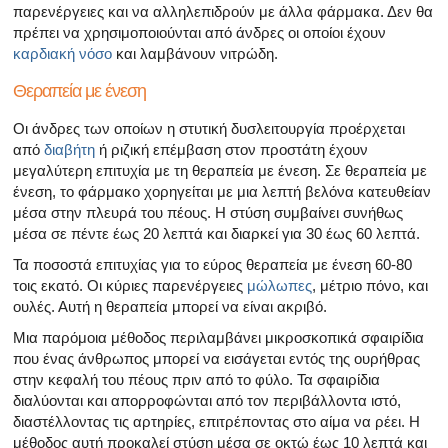
παρενέργειες και να αλληλεπιδρούν με άλλα φάρμακα. Δεν θα
πρέπει να χρησιμοποιούνται από άνδρες οι οποίοι έχουν
καρδιακή νόσο
και λαμβάνουν νιτρώδη.
Θεραπεία με ένεση
Οι άνδρες των οποίων η στυτική δυσλειτουργία προέρχεται
από
διαβήτη
ή ριζική επέμβαση στον προστάτη έχουν
μεγαλύτερη επιτυχία με τη θεραπεία με ένεση. Σε θεραπεία με
ένεση, το φάρμακο χορηγείται με μια λεπτή βελόνα κατευθείαν
μέσα στην πλευρά του πέους. Η στύση συμβαίνει συνήθως
μέσα σε πέντε έως 20 λεπτά και διαρκεί για 30 έως 60 λεπτά.
Τα ποσοστά επιτυχίας για το εύρος θεραπεία με ένεση 60-80
τοις εκατό. Οι κύριες παρενέργειες
μώλωπες
, μέτριο πόνο, και
ουλές. Αυτή η θεραπεία μπορεί να είναι ακριβό.
Μια παρόμοια μέθοδος περιλαμβάνει μικροσκοπικά σφαιρίδια
που ένας άνθρωπος μπορεί να εισάγεται εντός της ουρήθρας
στην κεφαλή του πέους πριν από το φύλο. Τα σφαιρίδια
διαλύονται και απορροφώνται από τον περιβάλλοντα ιστό,
διαστέλλοντας τις αρτηρίες, επιτρέποντας στο αίμα να ρέει. Η
μέθοδος αυτή προκαλεί στύση μέσα σε οκτώ έως 10 λεπτά και