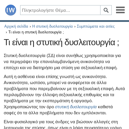
Ασθένειες
Αρχική σελίδα
Η στυτική δυσλειτουργία
Συμπτώματα και αιτίες
Τι είναι η στυτική δυσλειτουργία ;
Συμπτώματα
Τι είναι η στυτική δυσλειτουργία ;
Φάρμακα και συμπληρώματα
Στυτική δυσλειτουργία (ΣΔ) είναι συνήθως χρησιμοποιείται για
να περιγράψει την επαναλαμβανόμενη ανικανότητα να
Υγιεινός τρόπος ζωής
επιτύχει και να διατηρήσει μια στύση για σεξουαλική επαφή.
Αυτή η ασθένεια είναι επίσης γνωστή ως ανικανότητα.
Όλα τα άρθρα σχετικά με το διαβήτη και τη στυτική δυσλ
Ανικανότητα, ωστόσο, μπορεί να αναφέρεται σε άλλα
προβλήματα που παρεμβαίνουν με τη σεξουαλική επαφή. Αυτά
Όλα τα άρθρα για τη σεξουαλική υγεία
περιλαμβάνουν την έλλειψη σεξουαλικής επιθυμίας και τα
προβλήματα με την εκσπερμάτιση ή οργασμό.
Όλα τα άρθρα σχετικά με το διαβήτη και το ενδοκρινικό
Χρησιμοποιώντας τον όρο
στυτική δυσλειτουργία
καθιστά
σαφές ότι τα άλλα προβλήματα που δεν εμπλέκονται.
Όλα τα άρθρα σχετικά με το πώς η καρδιά σας επηρεάζει
Είναι φυσιολογικό για τους άνδρες να βιώσουν αλλαγές στη
λειτουργία της στύσης, όπως είναι η λήψη περισσότερο χρόνο